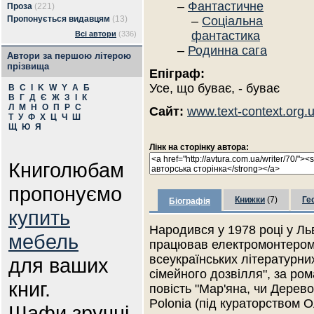
–
Фантастичне
Проза
(221)
Пропонується видавцям
(13)
–
Соціальна
фантастика
Всі автори
(336)
–
Родинна сага
Автори за першою літерою
прізвища
Епіграф:
Усе, що буває, - буває
B
C
I
K
W
Y
А
Б
В
Г
Д
Є
Ж
З
І
К
Л
М
Н
О
П
Р
С
Сайт:
www.text-context.org.
Т
У
Ф
Х
Ц
Ч
Ш
Щ
Ю
Я
Лінк на сторінку автора:
Книголюбам
пропонуємо
Книжки
(7)
Ге
Біографія
купить
Народився у 1978 році у Льво
мебель
працював електромонтером,
всеукраїнських літературних
для ваших
сімейного дозвілля", за ром
книг.
повість "Мар'яна, чи Дерев
Polonia (під кураторством О
Шафи зручні