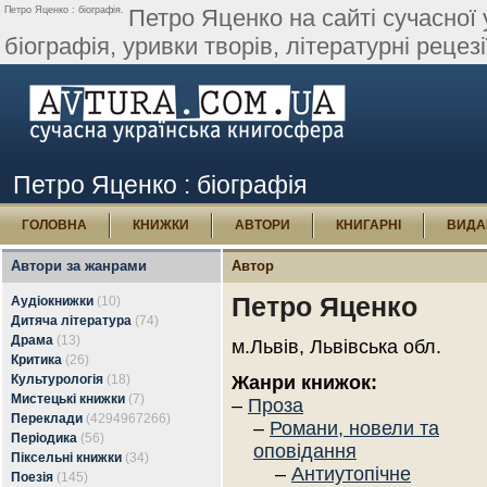
Петро Яценко : біографія.
Петро Яценко на сайті сучасної 
біографія, уривки творів, літературні рецезі
Петро Яценко : біографія
ГОЛОВНА
КНИЖКИ
АВТОРИ
КНИГАРНІ
ВИДА
Автори за жанрами
Автор
Петро Яценко
Аудіокнижки
(10)
Дитяча література
(74)
Драма
(13)
м.Львів, Львівська обл.
Критика
(26)
Культурологія
(18)
Жанри книжок:
Мистецькі книжки
(7)
–
Проза
Переклади
(4294967266)
–
Романи, новели та
Періодика
(56)
оповідання
Піксельні книжки
(34)
–
Антиутопічне
Поезія
(145)