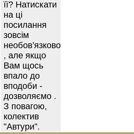
її? Натискати
на ці
посилання
зовсім
необов’язково
, але якщо
Вам щось
впало до
вподоби -
дозволяємо .
З повагою,
колектив
"Автури".