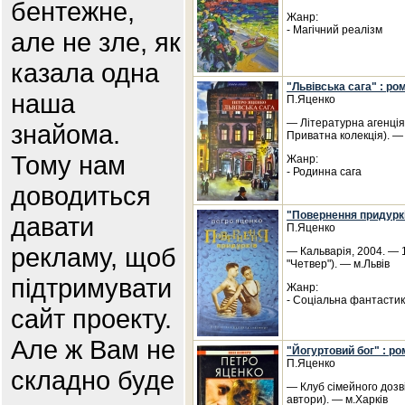
бентежне,
Жанр:
- Магічний реалізм
але не зле, як
казала одна
"Львівська сага" : ро
наша
П.Яценко
— Літературна агенція 
знайома.
Приватна колекція). — 
Тому нам
Жанр:
- Родинна сага
доводиться
"Повернення придуркі
давати
П.Яценко
рекламу, щоб
— Кальварія, 2004. — 1
"Четвер"). — м.Львів
підтримувати
Жанр:
- Соціальна фантасти
сайт проекту.
Але ж Вам не
"Йогуртовий бог" : р
П.Яценко
складно буде
— Клуб сімейного дозві
автори). — м.Харків