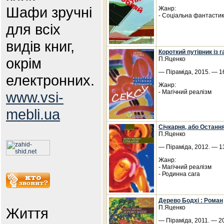
Шафи зручні
Жанр:
- Соціальна фантасти
для всіх
видів книг,
Короткий путівник із 
окрім
П.Яценко
— Піраміда, 2015. — 16
електронних.
Жанр:
- Магічний реалізм
www.vsi-
mebli.ua
Cічкарня, або Останн
П.Яценко
— Піраміда, 2012. — 13
Жанр:
- Магічний реалізм
- Родинна сага
Дерево Бодхі : Роман
П.Яценко
Життя
— Піраміда, 2011. — 20