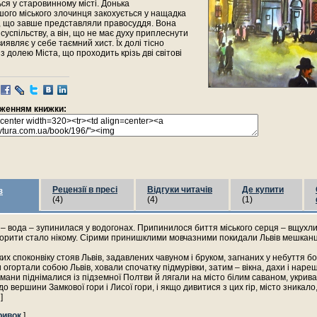
ся у старовинному місті. Донька
ого міського злочинця закохується у нащадка
в, що завше представляли правосуддя. Вона
 суспільству, а він, що не має духу приплеснути
виявляє у себе таємний хист. Їх долі тісно
з долею Міста, що проходить крізь дві світові
раженням книжки:
Рецензії в пресі
Відгуки читачів
Де купити
з
(4)
(4)
(1)
– вода – зупинилася у водогонах. Припинилося биття міського серця – вщухли
орити стало нікому. Сірими принишклими мовчазними покидали Львів мешканці
яких споконвіку стояв Львів, задавлених чавуном і бруком, загнаних у небуття бо
 огортали собою Львів, ховали спочатку підмурівки, затим – вікна, дахи і нарешт
мани піднімалися із підземної Полтви й лягали на місто білим саваном, укрив
о вершини Замкової гори і Лисої гори, і якщо дивитися з цих гір, місто зникало
]
ривок
]