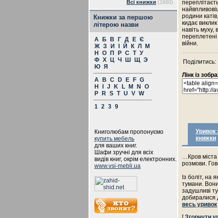
Всі книжки
(1660)
переплітаєть
найвпливовіш
родини каті
Книжки за першою
кидає виклик
літерою назви
навіть муху, 
переплетені 
А
Б
В
Г
Д
Е
Є
війни.
Ж
З
И
І
Й
К
Л
М
Н
О
П
Р
С
Т
У
Ф
Х
Ц
Ч
Ш
Щ
Э
Поділитись:
Ю
Я
Лінк із зоб
A
B
C
D
E
F
G
H
I
J
K
L
M
N
O
P
R
S
T
U
V
W
1
2
3
9
Уривок 
Книголюбам пропонуємо
книжки
купить мебель
для ваших книг.
Шафи зручні для всіх
…Кров міста 
видів книг, окрім електронних.
розмови. Гов
www.vsi-mebli.ua
Із боліт, на 
тумани. Вони
задушливі ту
добиралися д
весь уривок
[
Згорнути у