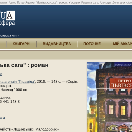
 книги.
Автор Петро Яценко. "Львівська сага" : роман. У жанрах Родинна сага. Анотація: Доля двох сімей
уривок з книги
И
КНИГАРНІ
ВИДАВНИЦТВА
ПОТОЧНЕ
МІЙ АККА
ька сага" : роман
ко
на агенція "Піраміда"
, 2010. — 148 с. — (Серія:
екція).
 Наклад 1000 шт.
адинка.
6-441-148-3
ага
мейств - Ліщинських і Малодобрих -