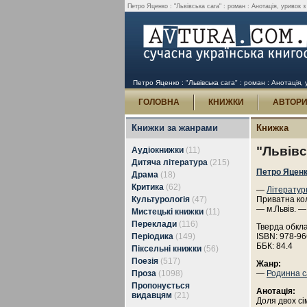
Петро Яценко : "Львівська сага" : роман : Анотація, уривок з
Петро Яценко : "Львівська сага" : роман : Анотація, 
ГОЛОВНА
КНИЖКИ
АВТОР
Книжки за жанрами
Книжка
"Львівс
Аудіокнижки
(11)
Дитяча література
(215)
Петро Яцен
Драма
(18)
Критика
(62)
—
Літератур
Культурологія
(47)
Приватна кол
— м.Львів. —
Мистецькі книжки
(11)
Переклади
(116)
Тверда обкл
Періодика
(149)
ISBN: 978-96
ББК: 84.4
Піксельні книжки
(56)
Поезія
(517)
Жанр:
Проза
(1098)
—
Родинна с
Пропонується
Анотація:
видавцям
(21)
Доля двох сі