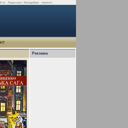
ств - Ліщинських і Малодобрих - перепліт...
УНТ
Реклама