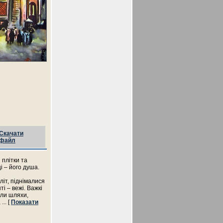
Скачати
файл
 плітки та
 – його душа.
літ, піднімалися
і – вежі. Важкі
али шляхи,
,
... [
Показати