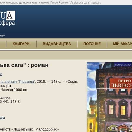
сок книгарень де можна купити книжку Петро Яценко. "Львівська сага" : роман.
ижку
И
КНИГАРНІ
ВИДАВНИЦТВА
ПОТОЧНЕ
МІЙ АККА
ька сага" : роман
ко
на агенція "Піраміда"
, 2010. — 148 с. — (Серія:
екція).
 Наклад 1000 шт.
адинка.
6-441-148-3
ага
мейств - Ліщинських і Малодобрих -