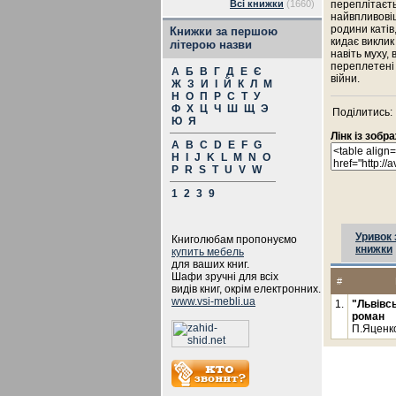
Всі книжки
(1660)
переплітаєть
найвпливовіш
родини каті
Книжки за першою
кидає виклик
літерою назви
навіть муху, 
переплетені 
А
Б
В
Г
Д
Е
Є
війни.
Ж
З
И
І
Й
К
Л
М
Н
О
П
Р
С
Т
У
Ф
Х
Ц
Ч
Ш
Щ
Э
Поділитись:
Ю
Я
Лінк із зоб
A
B
C
D
E
F
G
H
I
J
K
L
M
N
O
P
R
S
T
U
V
W
1
2
3
9
Уривок 
Книголюбам пропонуємо
книжки
купить мебель
для ваших книг.
Шафи зручні для всіх
#
видів книг, окрім електронних.
www.vsi-mebli.ua
1.
"Львівсь
роман
П.Яценк