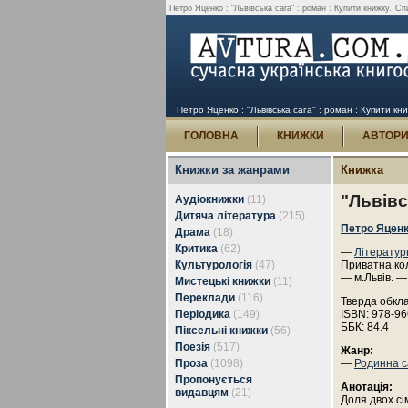
Петро Яценко : "Львівська сага" : роман : Купити книжку.
Спи
Петро Яценко : "Львівська сага" : роман : Купити кн
ГОЛОВНА
КНИЖКИ
АВТОР
Книжки за жанрами
Книжка
"Львівс
Аудіокнижки
(11)
Дитяча література
(215)
Петро Яцен
Драма
(18)
Критика
(62)
—
Літератур
Культурологія
(47)
Приватна кол
— м.Львів. —
Мистецькі книжки
(11)
Переклади
(116)
Тверда обкл
Періодика
(149)
ISBN: 978-96
ББК: 84.4
Піксельні книжки
(56)
Поезія
(517)
Жанр:
Проза
(1098)
—
Родинна с
Пропонується
Анотація:
видавцям
(21)
Доля двох сі