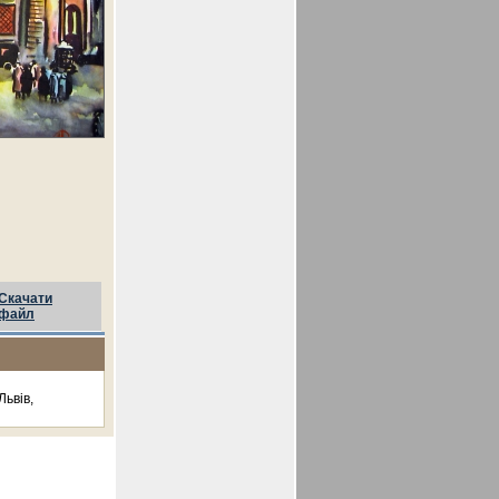
Скачати
файл
Львів,