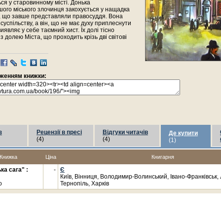
ся у старовинному місті. Донька
ого міського злочинця закохується у нащадка
в, що завше представляли правосуддя. Вона
 суспільству, а він, що не має духу приплеснути
виявляє у себе таємний хист. Їх долі тісно
з долею Міста, що проходить крізь дві світові
раженням книжки:
з
Рецензії в пресі
Відгуки читачів
Де купити
(4)
(4)
(1)
Книжка
Ціна
Книгарня
ка сага" :
-
Є
Київ, Вінниця, Володимир-Волинський, Івано-Франківськ, 
о
Тернопіль, Харків