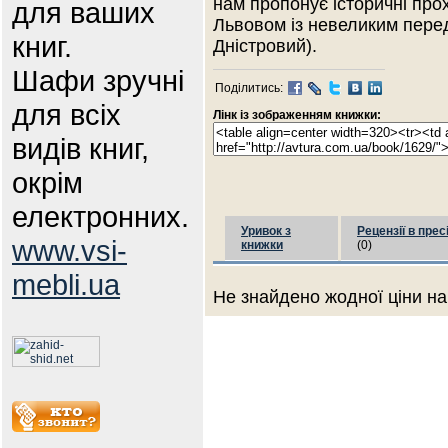
нам пропонує історичні про
для ваших
Львовом із невеликим пере
книг.
Дністровий).
Шафи зручні
Поділитись:
для всіх
Лінк із зображенням книжки:
видів книг,
окрім
електронних.
Уривок з
Рецензії в прес
www.vsi-
книжки
(0)
mebli.ua
Не знайдено жодної ціни на