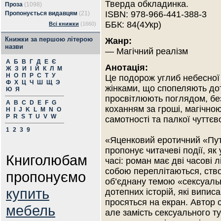
Тверда обкладинка.
Проза
(1098)
ISBN: 978-966-441-388-3
Пропонується видавцям
(21)
ББК: 84(4Укр)
Всі книжки
(1660)
Книжки за першою літерою
Жанр:
назви
— Магічний реалізм
А
Б
В
Г
Д
Е
Є
Анотація:
Ж
З
И
І
Й
К
Л
М
Н
О
П
Р
С
Т
У
Це подорож углиб небесної 
Ф
Х
Ц
Ч
Ш
Щ
Э
жінками, що спопеляють до
Ю
Я
просвітлюють поглядом, б
A
B
C
D
E
F
G
коханням за гроші, магічно
H
I
J
K
L
M
N
O
P
R
S
T
U
V
W
самотності та палкої чуттєв
1
2
3
9
«Яценковий еротичний «Путі
пропонує читачеві події, як
Книголюбам
часі: роман має дві часові л
собою переплітаються, ств
пропонуємо
об’єднану темою «сексуаль
купить
дотепних історій, які випис
просяться на екран. Автор 
мебель
але замість сексуального т