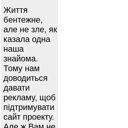
Життя
бентежне,
але не зле, як
казала одна
наша
знайома.
Тому нам
доводиться
давати
рекламу, щоб
підтримувати
сайт проекту.
Але ж Вам не