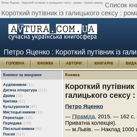
Петро Яценко : Короткий путівник із галицького сексу : роман : Купити книжку.
Список кн
Короткий путівник із галицького сексу : ром
Петро Яценко : Короткий путівник із гали
ГОЛОВНА
КНИЖКИ
АВТОРИ
КНИГАРНІ
ВИДА
Книжки за жанрами
Книжка
Короткий путівник 
Аудіокнижки
(11)
Дитяча література
(215)
галицького сексу 
Драма
(18)
Критика
(62)
Петро Яценко
Культурологія
(47)
Мистецькі книжки
(11)
—
Піраміда
, 2015. — 162 с.
Переклади
(116)
Приватна колекція).
Періодика
(149)
— м.Львів. — Наклад 1000 
Піксельні книжки
(56)
Поезія
(517)