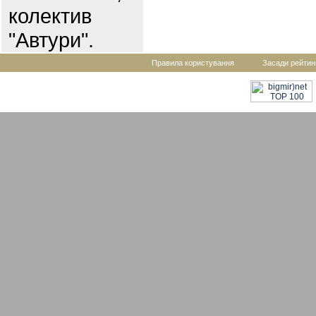
колектив
"Автури".
Правила користування
Засади рейтин