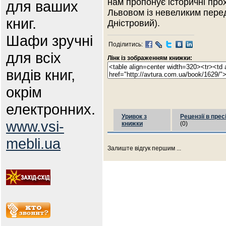
нам пропонує історичні про
для ваших
Львовом із невеликим пере
книг.
Дністровий).
Шафи зручні
Поділитись:
для всіх
Лінк із зображенням книжки:
видів книг,
окрім
електронних.
Уривок з
Рецензії в прес
www.vsi-
книжки
(0)
mebli.ua
Залиште відгук першим ...