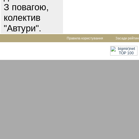
З повагою,
колектив
"Автури".
Правила користування
Засади рейтин