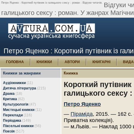
Петро Яценко : Короткий путівник із галицького сексу : роман : Відгуки читачів.
Відгуки ч
галицького сексу : роман. У жанрах Магічни
Петро Яценко : Короткий путівник із гали
ГОЛОВНА
КНИЖКИ
АВТОРИ
КНИГАРНІ
ВИДА
Книжки за жанрами
Книжка
Короткий путівник 
Аудіокнижки
(11)
Дитяча література
(215)
галицького сексу 
Драма
(18)
Критика
(62)
Петро Яценко
Культурологія
(47)
Мистецькі книжки
(11)
—
Піраміда
, 2015. — 162 с.
Переклади
(116)
Приватна колекція).
Періодика
(149)
— м.Львів. — Наклад 1000 
Піксельні книжки
(56)
Поезія
(517)