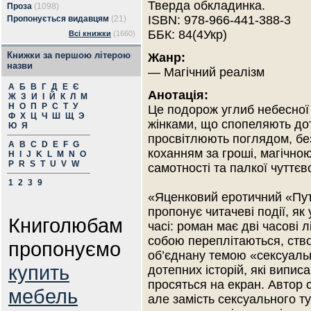
Тверда обкладинка.
Проза
(1098)
ISBN: 978-966-441-388-3
Пропонується видавцям
(21)
ББК: 84(4Укр)
Всі книжки
(1660)
Книжки за першою літерою
Жанр:
назви
— Магічний реалізм
А
Б
В
Г
Д
Е
Є
Анотація:
Ж
З
И
І
Й
К
Л
М
Н
О
П
Р
С
Т
У
Це подорож углиб небесної 
Ф
Х
Ц
Ч
Ш
Щ
Э
жінками, що спопеляють до
Ю
Я
просвітлюють поглядом, б
A
B
C
D
E
F
G
коханням за гроші, магічно
H
I
J
K
L
M
N
O
P
R
S
T
U
V
W
самотності та палкої чуттєв
1
2
3
9
«Яценковий еротичний «Путі
пропонує читачеві події, як
Книголюбам
часі: роман має дві часові л
собою переплітаються, ств
пропонуємо
об’єднану темою «сексуаль
купить
дотепних історій, які випис
просяться на екран. Автор 
мебель
але замість сексуального т