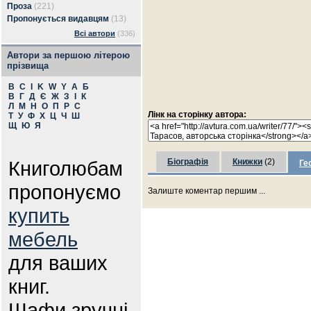
Проза
(221)
Пропонується видавцям
(13)
Всі автори
(336)
Автори за першою літерою
прізвища
B
C
I
K
W
Y
А
Б
В
Г
Д
Є
Ж
З
І
К
Л
М
Н
О
П
Р
С
Лінк на сторінку автора:
Т
У
Ф
Х
Ц
Ч
Ш
Щ
Ю
Я
Книголюбам
Біографія
Книжки
(2)
Ге
пропонуємо
Залиште коментар першим ...
купить
мебель
для ваших
книг.
Шафи зручні