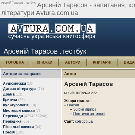
Арсеній Тарасов : гестбук.
Арсеній Тарасов - запитання, ком
літератури Avtura.com.ua.
Арсеній Тарасов : гестбук
ГОЛОВНА
КНИЖКИ
АВТОРИ
КНИГАРНІ
ВИДА
Автори за жанрами
Автор
Арсеній Тарасов
Аудіокнижки
(10)
Дитяча література
(74)
м.Київ, Київська обл.
Драма
(13)
Критика
(26)
Жанри книжок:
Культурологія
(18)
–
Поезія
–
Збірки лірики
Мистецькі книжки
(7)
–
Поетичні антології
Переклади
(4294967266)
Періодика
(56)
Сайт:
cplst.pp.ua
Піксельні книжки
(34)
Поезія
(145)