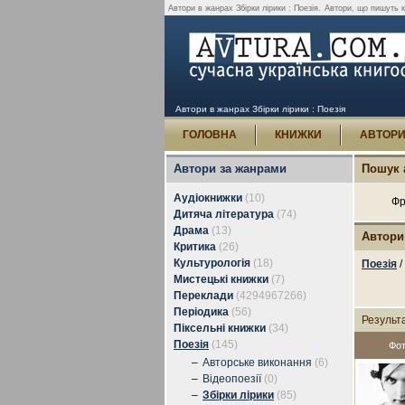
Автори в жанрах Збірки лірики : Поезія.
Автори, що пишуть кн
Автори в жанрах Збірки лірики : Поезія
ГОЛОВНА
КНИЖКИ
АВТОР
Автори за жанрами
Пошук 
Аудіокнижки
(10)
Фр
Дитяча література
(74)
Драма
(13)
Автори
Критика
(26)
Культурологія
(18)
Поезія
/
Мистецькі книжки
(7)
Переклади
(4294967266)
Періодика
(56)
Результ
Піксельні книжки
(34)
Поезія
(145)
Фо
–
Авторське виконання
(6)
–
Відеопоезії
(0)
–
Збірки лірики
(85)