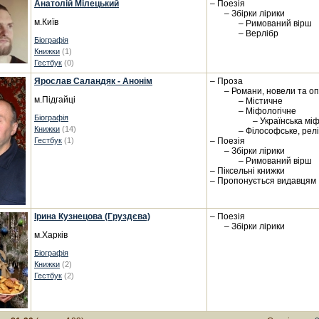
Анатолій Мілецький
– Поезія
– Збірки лірики
м.Київ
– Римований вірш
– Верлібр
Біографія
Книжки
(1)
Гестбук
(0)
Ярослав Саландяк - Анонім
– Проза
– Романи, новели та о
м.Підгайці
– Містичне
– Міфологічне
Біографія
– Українська мі
Книжки
(14)
– Філософське, релі
Гестбук
(1)
– Поезія
– Збірки лірики
– Римований вірш
– Піксельні книжки
– Пропонується видавцям
Ірина Кузнецова (Груздєва)
– Поезія
– Збірки лірики
м.Харків
Біографія
Книжки
(2)
Гестбук
(2)