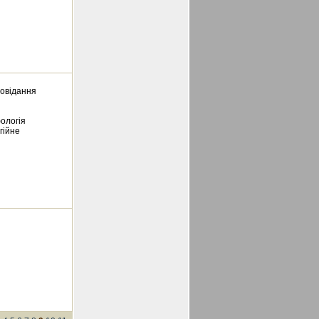
повідання
фологія
гійне