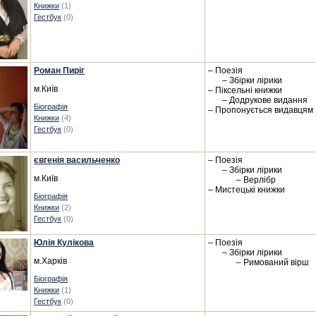
Книжки
(1)
Гестбук
(0)
Роман Пиріг
– Поезія
– Збірки лірики
м.Київ
– Піксельні книжки
– Додрукове видання
Біографія
– Пропонується видавцям
Книжки
(4)
Гестбук
(0)
євгенія васильченко
– Поезія
– Збірки лірики
м.Київ
– Верлібр
– Мистецькі книжки
Біографія
Книжки
(2)
Гестбук
(0)
Юлія Кулікова
– Поезія
– Збірки лірики
м.Харків
– Римований вірш
Біографія
Книжки
(1)
Гестбук
(0)