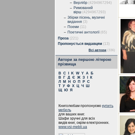
–
Верлібр
(4294967294)
Римований
–
вірш
(4294967293)
Збірки пісень, музичні
–
видання
(3)
–
Поеми
(11)
–
Поетичні антології
(65)
Проза
(221)
Пропонується видавцям
(13)
Всі автори
(336)
Автори за першою літерою
прізвища
B
C
I
K
W
Y
А
Б
В
Г
Д
Є
Ж
З
І
К
Л
М
Н
О
П
Р
С
Т
У
Ф
Х
Ц
Ч
Ш
Щ
Ю
Я
Книголюбам пропонуємо
купить
мебель
для ваших книг.
Шафи зручні для всіх
видів книг, окрім електронних.
www.vsi-mebli.ua