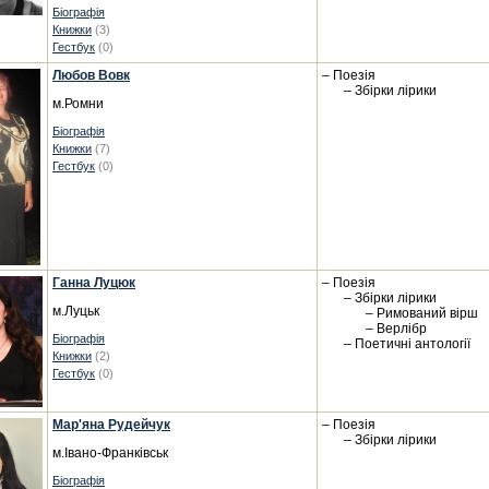
Біографія
Книжки
(3)
Гестбук
(0)
Любов Вовк
– Поезія
– Збірки лірики
м.Ромни
Біографія
Книжки
(7)
Гестбук
(0)
Ганна Луцюк
– Поезія
– Збірки лірики
м.Луцьк
– Римований вірш
– Верлібр
Біографія
– Поетичні антології
Книжки
(2)
Гестбук
(0)
Мар'яна Рудейчук
– Поезія
– Збірки лірики
м.Івано-Франківськ
Біографія