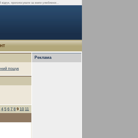
 відгук, проголосувати за книги улюбленог...
УНТ
Реклама
ний пошук
3
4
5
6
7
8
9
10
11