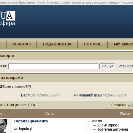
ижки в жанрі Збірки лірики : Поезія. Можливість знайти книжки авторів у книгарнях, залишити читацький
И
КНИГАРНІ
ВИДАВНИЦТВА
ПОТОЧНЕ
МІЙ АККА
авторів
аза:
Розшире
 за жанрами
Збірки лірики
(85)
Верлібр
(4294967294)
Римований вірш
(4294967293)
ат:
81-90
(всього 103)
Сторінка:
«
то
Автор
Жанри
Наталя Єрьоменко
– Поезія
– Збірки лірики
м.Чернівці
– Поетичні антології