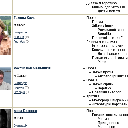
– Дитяча література
– Книжки для читання
– Дитячі повісті
Галина Крук
– Поезія
– Поеми
м.Львів
– Збірки лірики
– Римований вірш
Біографія
– Верлібр
Книжки
(9)
– Поетичні антології
Гестбук
(0)
– Дитяча література
– Ілюстровані книжки
– Книжки для читання
– Дитячі оповідання
– Пізнавальна літерату
– Мови
Ростислав Мельників
– Проза
– Збірки прози
м.Харків
– Антології різних а
– Поезія
Біографія
– Збірки лірики
Книжки
(7)
– Верлібр
Гестбук
(0)
– Поетичні антології
– Критика
– Монографії, підручни
– Літературні портрети
Анна Багряна
– Проза
– Романи, новели та оп
м.Київ
– Містичне
– Пригодницьке
Біографія
– Мандрівне