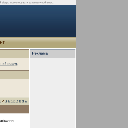
 відгук, проголосувати за книги улюбленог...
УНТ
Реклама
ний пошук
1
2
3
4
5
6
7
8
9
»
овідання