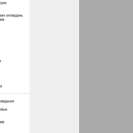
орія
вих оповідань
ків
и
і
ка
овідання
гійне
ків