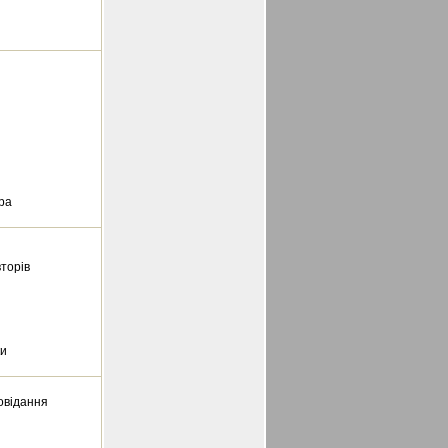
ра
вторів
ки
овідання