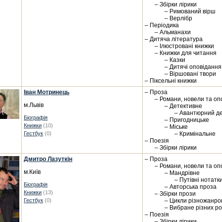
– Збірки лірики
– Римований вірш
– Верлібр
– Періодика
– Альманахи
– Дитяча література
– Ілюстровані книжки
– Книжки для читання
– Казки
– Дитячі оповідання
– Віршовані твори
– Піксельні книжки
Іван Мотринець
– Проза
– Романи, новели та оп
м.Львів
– Детективне
– Авантюрний д
Біографія
– Пригодницьке
Книжки
(10)
– Міське
Гестбук
(0)
– Кримінальне
– Поезія
– Збірки лірики
Дмитро Лазуткін
– Проза
– Романи, новели та оп
м.Київ
– Мандрівне
– Путівні нотатк
Біографія
– Авторська проза
Книжки
(13)
– Збірки прози
Гестбук
(0)
– Цикли різножанро
– Вибране різних ро
– Поезія
– Збірки лірики