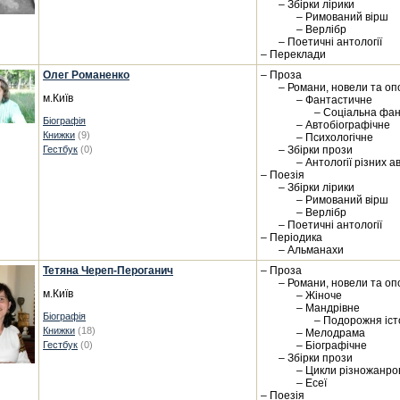
– Збірки лірики
– Римований вірш
– Верлібр
– Поетичні антології
– Переклади
Олег Романенко
– Проза
– Романи, новели та оп
м.Київ
– Фантастичне
– Соціальна фа
Біографія
– Автобіографічне
Книжки
(9)
– Психологічне
Гестбук
(0)
– Збірки прози
– Антології різних а
– Поезія
– Збірки лірики
– Римований вірш
– Верлібр
– Поетичні антології
– Періодика
– Альманахи
Тетяна Череп-Пероганич
– Проза
– Романи, новели та оп
м.Київ
– Жіноче
– Мандрівне
Біографія
– Подорожня іст
Книжки
(18)
– Мелодрама
Гестбук
(0)
– Біографічне
– Збірки прози
– Цикли різножанро
– Есеї
– Поезія