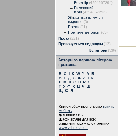
–
Верлібр
(4294967294)
Римований
–
вірш
(4294967293)
Збірки пісень, музичні
–
видання
(3)
–
Поеми
(11)
–
Поетичні антології
(65)
Проза
(221)
Пропонується видавцям
(13)
Всі автори
(336)
Автори за першою літерою
прізвища
B
C
I
K
W
Y
А
Б
В
Г
Д
Є
Ж
З
І
К
Л
М
Н
О
П
Р
С
Т
У
Ф
Х
Ц
Ч
Ш
Щ
Ю
Я
Книголюбам пропонуємо
купить
мебель
для ваших книг.
Шафи зручні для всіх
видів книг, окрім електронних.
www.vsi-mebli.ua