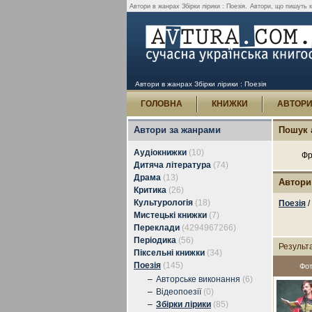
Автори в жанрах Збірки лірики : Поезія.
Автори, що пишуть кн
Автори в жанрах Збірки лірики : Поезія
ГОЛОВНА
КНИЖКИ
АВТОР
Автори за жанрами
Пошук 
Аудіокнижки
(10)
Фр
Дитяча література
(74)
Драма
(13)
Автори
Критика
(26)
Культурологія
(18)
Поезія
/
Мистецькі книжки
(7)
Переклади
(4294967266)
Періодика
(56)
Результ
Піксельні книжки
(34)
Поезія
(145)
Фо
–
Авторське виконання
(6)
–
Відеопоезії
(0)
–
Збірки лірики
(85)