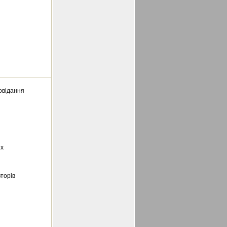
овідання
их
вторів