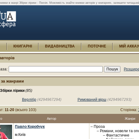
ижки в жанрі Збірки лірики : Поезія. Можливість знайти книжки авторів у книгарнях, залишити читацький
И
КНИГАРНІ
ВИДАВНИЦТВА
ПОТОЧНЕ
МІЙ АККА
авторів
аза:
Розшире
 за жанрами
Збірки лірики
(85)
Верлібр
(4294967294)
Римований вірш
(4294967293)
ат:
11-20
(всього 103)
Сторінка:
то
Автор
Жанри
Павло Коробчук
– Проза
– Романи, новели та оп
м.Київ
– Фантастичне