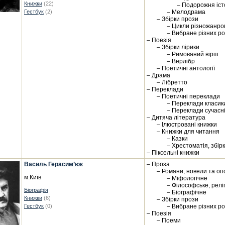
Книжки
(22)
– Подорожня іст
Гестбук
(2)
– Мелодрама
– Збірки прози
– Цикли різножанро
– Вибране різних ро
– Поезія
– Збірки лірики
– Римований вірш
– Верлібр
– Поетичні антології
– Драма
– Лібретто
– Переклади
– Поетичні переклади
– Переклади класик
– Переклади сучасн
– Дитяча література
– Ілюстровані книжки
– Книжки для читання
– Казки
– Хрестоматія, збір
– Піксельні книжки
Василь Герасим’юк
– Проза
– Романи, новели та оп
м.Київ
– Міфологічне
– Філософське, релі
Біографія
– Біографічне
Книжки
(6)
– Збірки прози
Гестбук
(0)
– Вибране різних ро
– Поезія
– Поеми