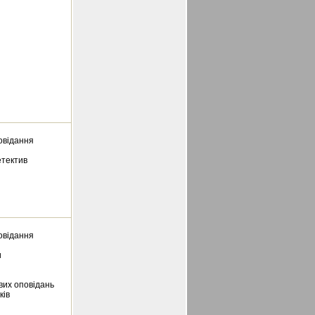
овідання
етектив
овідання
и
вих оповідань
ків