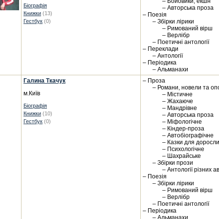
– Бойовики, екшн
Біографія
– Авторська проза
Книжки
(13)
– Поезія
Гестбук
(0)
– Збірки лірики
– Римований вірш
– Верлібр
– Поетичні антології
– Переклади
– Антології
– Періодика
– Альманахи
Галина Ткачук
– Проза
– Романи, новели та оп
м.Київ
– Містичне
– Жахаюче
Біографія
– Мандрівне
Книжки
(10)
– Авторська проза
Гестбук
(0)
– Міфологічне
– Кіндер-проза
– Автобіографічне
– Казки для доросл
– Психологічне
– Шахрайське
– Збірки прози
– Антології різних а
– Поезія
– Збірки лірики
– Римований вірш
– Верлібр
– Поетичні антології
– Періодика
– Альманахи