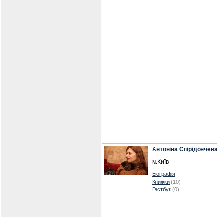
Антоніна Спірідончев
м.Київ
Біографія
Книжки
(10)
Гестбук
(0)