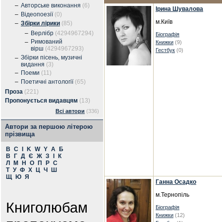
–
Авторське виконання
(6)
Ірина Шувалова
–
Відеопоезії
(0)
м.Київ
–
Збірки лірики
(85)
–
Верлібр
(4294967294)
Біографія
Римований
–
Книжки
(9)
вірш
(4294967293)
Гестбук
(0)
Збірки пісень, музичні
–
видання
(3)
–
Поеми
(11)
–
Поетичні антології
(65)
Проза
(221)
Пропонується видавцям
(13)
Всі автори
(336)
Автори за першою літерою
прізвища
B
C
I
K
W
Y
А
Б
В
Г
Д
Є
Ж
З
І
К
Л
М
Н
О
П
Р
С
Т
У
Ф
Х
Ц
Ч
Ш
Щ
Ю
Я
Ганна Осадко
м.Тернопіль
Книголюбам
Біографія
Книжки
(12)