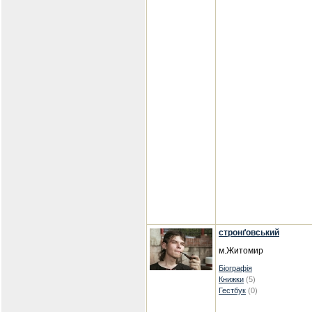
стронґовський
м.Житомир
Біографія
Книжки
(5)
Гестбук
(0)