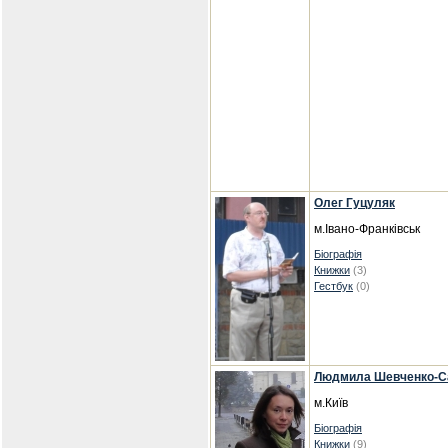
Олег Гуцуляк
м.Івано-Франківськ
Біографія
Книжки
(3)
Гестбук
(0)
Людмила Шевченко-С
м.Київ
Біографія
Книжки
(9)