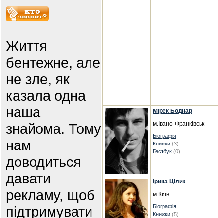
Життя
бентежне, але
не зле, як
казала одна
наша
Мірек Боднар
м.Івано-Франківськ
знайома. Тому
Біографія
нам
Книжки
(3)
Гестбук
(0)
доводиться
давати
Ірина Цілик
рекламу, щоб
м.Київ
підтримувати
Біографія
Книжки
(5)