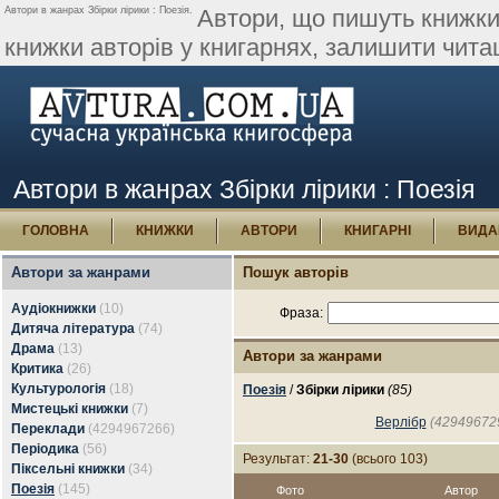
Автори в жанрах Збірки лірики : Поезія.
Автори, що пишуть книжки 
книжки авторів у книгарнях, залишити читац
Автори в жанрах Збірки лірики : Поезія
ГОЛОВНА
КНИЖКИ
АВТОРИ
КНИГАРНІ
ВИДА
Автори за жанрами
Пошук авторів
Аудіокнижки
(10)
Фраза:
Дитяча література
(74)
Драма
(13)
Автори за жанрами
Критика
(26)
Культурологія
(18)
Поезія
/
Збірки лірики
(85)
Мистецькі книжки
(7)
Верлібр
(42949672
Переклади
(4294967266)
Періодика
(56)
Результат:
21-30
(всього 103)
Піксельні книжки
(34)
Поезія
(145)
Фото
Автор