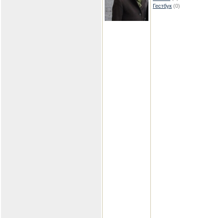
Гестбук
(0)