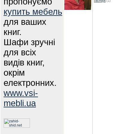
пропонуємо
Гестбук
(1)
купить мебель
для ваших
книг.
Шафи зручні
для всіх
видів книг,
окрім
електронних.
www.vsi-
mebli.ua