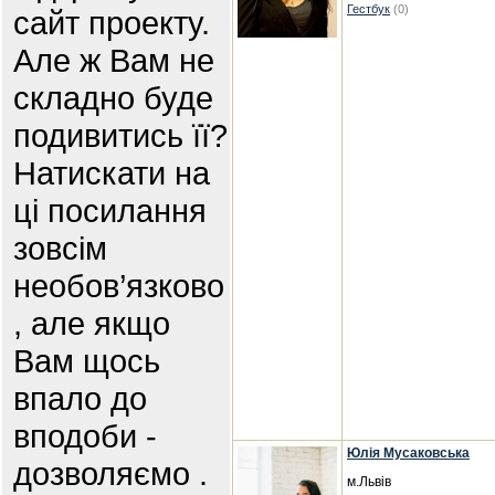
Гестбук
(0)
сайт проекту.
Але ж Вам не
складно буде
подивитись її?
Натискати на
ці посилання
зовсім
необов’язково
, але якщо
Вам щось
впало до
вподоби -
Юлія Мусаковська
дозволяємо .
м.Львів