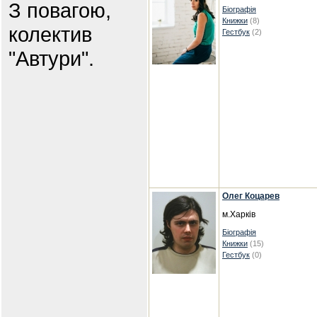
З повагою,
Біографія
Книжки
(8)
колектив
Гестбук
(2)
"Автури".
Олег Коцарев
м.Харків
Біографія
Книжки
(15)
Гестбук
(0)