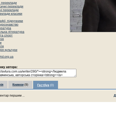
і переклади
сичні переклади
ні переклади
еклади класики
фії, підручники
турознавство
ература
льна література
 та спорт
рія
и
гія
ія культури
ist.org.ua
інку автора:
ія
Книжки
(9)
Гестбук
(0)
ентар першим ...
Д