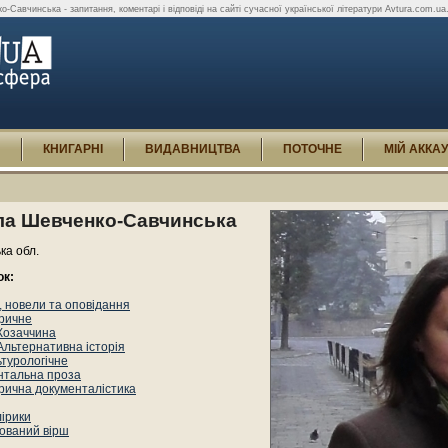
Савчинська - запитання, коментарі і відповіді на сайті сучасної української літератури Avtura.com.ua
И
КНИГАРНІ
ВИДАВНИЦТВА
ПОТОЧНЕ
МІЙ АККА
а Шевченко-Савчинська
ька обл.
ок:
 новели та оповідання
оричне
Козаччина
Альтернативна історія
ьтурологічне
нтальна проза
орична документалістика
лірики
ований вірш