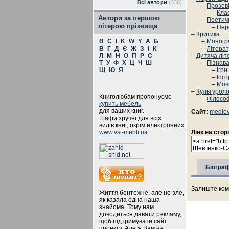
Всі автори
(336)
–
Прозов
–
Кла
Автори за першою
–
Поетич
літерою прізвища
–
Пер
–
Критика
B
C
I
K
W
Y
А
Б
–
Моногра
В
Г
Д
Є
Ж
З
І
К
–
Літера
Л
М
Н
О
П
Р
С
–
Дитяча літ
Т
У
Ф
Х
Ц
Ч
Ш
–
Пізнава
Щ
Ю
Я
–
Ігри
–
Істо
–
Мов
–
Культуроло
Книголюбам пропонуємо
–
Філософ
купить мебель
для ваших книг.
Сайт:
mediev
Шафи зручні для всіх
видів книг, окрім електронних.
www.vsi-mebli.ua
Лінк на стор
Біограф
Залиште ком
Життя бентежне, але не зле,
як казала одна наша
знайома. Тому нам
доводиться давати рекламу,
щоб підтримувати сайт
проекту. Але ж Вам не