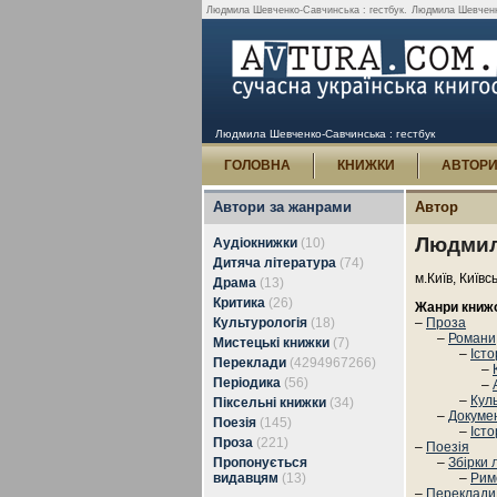
Людмила Шевченко-Савчинська : гестбук.
Людмила Шевченко-
Людмила Шевченко-Савчинська : гестбук
ГОЛОВНА
КНИЖКИ
АВТОР
Автори за жанрами
Автор
Людмил
Аудіокнижки
(10)
Дитяча література
(74)
м.Київ, Київс
Драма
(13)
Критика
(26)
Жанри книж
Культурологія
(18)
–
Проза
–
Романи,
Мистецькі книжки
(7)
–
Іст
Переклади
(4294967266)
–
Періодика
(56)
–
–
Кул
Піксельні книжки
(34)
–
Докуме
Поезія
(145)
–
Іст
Проза
(221)
–
Поезія
Пропонується
–
Збірки 
видавцям
(13)
–
Рим
–
Переклади