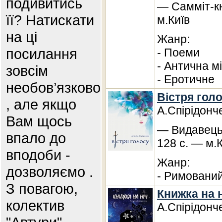
подивитись
— Самміт-кн
її? Натискати
м.Київ
на ці
Жанр:
посилання
- Поеми
- Антична м
зовсім
- Еротичне
необов’язково
Вістря голо
, але якщо
А.Спірідонч
Вам щось
— Видавець
впало до
128 с. — м.
вподоби -
Жанр:
дозволяємо .
- Римований
З повагою,
Книжка на н
колектив
А.Спірідонч