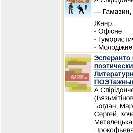
А.Спірідонч
— Гамазин, 
Жанр:
- Офісне
- Гумористи
- Молодіжне
Эсперанто 
поэтически
Литературн
ПОЭТажны
А.Спірідонч
(Вязьмітіно
Богдан, Мар
Сергей, Коч
Метелецька
Прокофьева