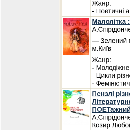
Жанр:
- Поетичні а
Малолітка 
А.Спірідонч
— Зелений п
м.Київ
Жанр:
- Молодіжне
- Цикли різ
- Феміністи
Пензлі різн
Літературн
ПОЕТажний
А.Спірідонч
Козир Любов