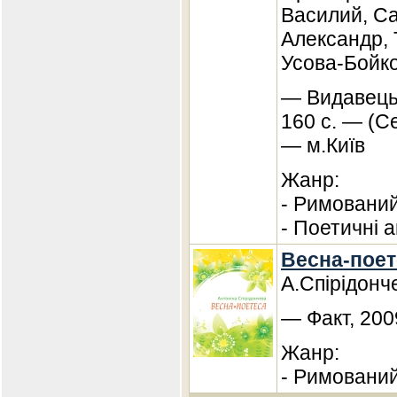
Василий, С
Александр,
Усова-Бойк
— Видавець
160 с. — (С
— м.Київ
Жанр:
- Римований
- Поетичні а
Весна-поет
А.Спірідонч
— Факт, 200
Жанр:
- Римований