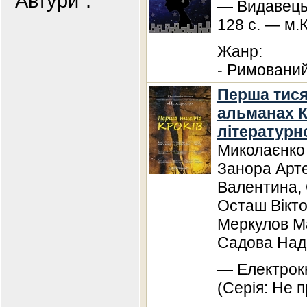
"Автури".
— Видавець
128 с. — м.
Жанр:
- Римований
Перша тися
альманах К
літературно
Миколаєнко 
Занора Арт
Валентина,
Осташ Вікто
Меркулов М
Садова Над
— Електрокн
(Серія: Не п