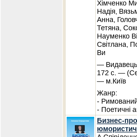
Хімченко М
Надія, Вязь
Анна, Голов
Тетяна, Соко
Науменко Ві
Світлана, 
Ви
— Видавець
172 с. — (С
— м.Київ
Жанр:
- Римований
- Поетичні а
Бизнес-про
юмористич