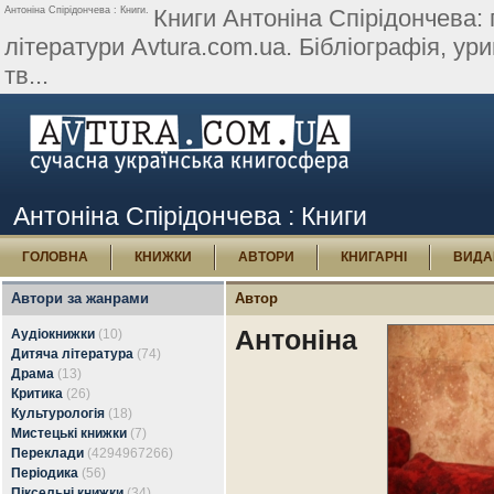
Антоніна Спірідончева : Книги.
Книги Антоніна Спірідончева: п
літератури Avtura.com.ua. Бібліографія, урив
тв...
Антоніна Спірідончева : Книги
ГОЛОВНА
КНИЖКИ
АВТОРИ
КНИГАРНІ
ВИДА
Автори за жанрами
Автор
Антоніна
Аудіокнижки
(10)
Дитяча література
(74)
Драма
(13)
Критика
(26)
Культурологія
(18)
Мистецькі книжки
(7)
Переклади
(4294967266)
Періодика
(56)
Піксельні книжки
(34)