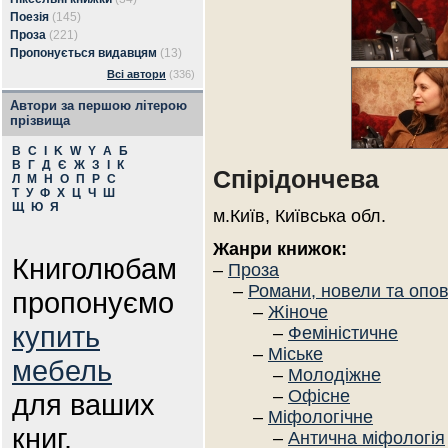
Поезія
(145)
Проза
(221)
Пропонується видавцям
(13)
Всі автори
(336)
Автори за першою літерою
прізвища
B
C
I
K
W
Y
А
Б
В
Г
Д
Є
Ж
З
І
К
Спірідончева
Л
М
Н
О
П
Р
С
Т
У
Ф
Х
Ц
Ч
Ш
Щ
Ю
Я
м.Київ, Київська обл.
Жанри книжок:
Книголюбам
–
Проза
–
Романи, новели та опо
пропонуємо
–
Жіноче
купить
–
Феміністичне
–
Міське
мебель
–
Молодіжне
–
Офісне
для ваших
–
Міфологічне
книг.
–
Антична міфологія