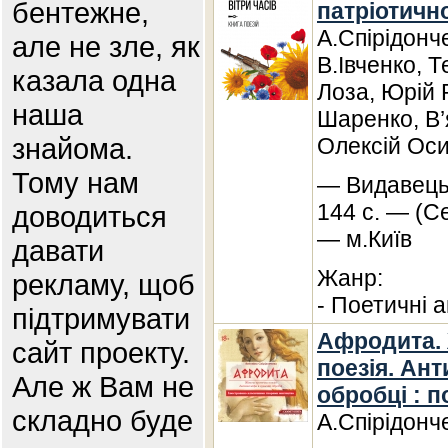
бентежне,
патріотично
А.Спірідонч
але не зле, як
В.Івченко, 
казала одна
Лоза, Юрій
наша
Шаренко, В
знайома.
Олексій Ос
Тому нам
— Видавець
144 с. — (С
доводиться
— м.Київ
давати
Жанр:
рекламу, щоб
- Поетичні а
підтримувати
Афродита. 
сайт проекту.
поезія. Ант
Але ж Вам не
обробці : 
складно буде
А.Спірідонч