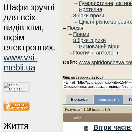
–
Гумористичне, сатир
Шафи зручні
–
Еротичне
для всіх
–
Збірки прози
–
Цикли різножанрових
видів книг,
–
Поезія
–
Поеми
окрім
–
Збірки лірики
електронних.
–
Римований вірш
–
Поетичні антології
www.vsi-
Сайт:
www.spiridoncheva.c
mebli.ua
Лінк на сторінку автора:
Біографія
Г
Книжки
(10)
Результат:
1-10
(всього 10)
Фото
Життя
Вітри часів