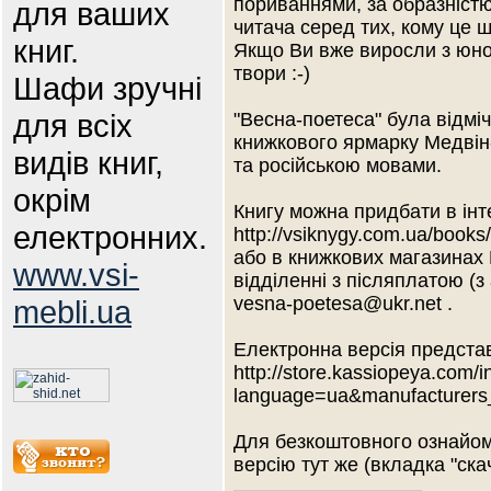
пориваннями, за образністю
для ваших
читача серед тих, кому це щ
книг.
Якщо Ви вже виросли з юнос
твори :-)
Шафи зручні
для всіх
"Весна-поетеса" була відм
книжкового ярмарку Медвін-
видів книг,
та російською мовами.
окрім
Книгу можна придбати в інте
електронних.
http://vsiknygy.com.ua/book
або в книжкових магазинах
www.vsi-
відділенні з післяплатою (
vesna-poetesa@ukr.net .
mebli.ua
Електронна версія представ
http://store.kassiopeya.com/
language=ua&manufacturers
Для безкоштовного ознайом
версію тут же (вкладка "скач