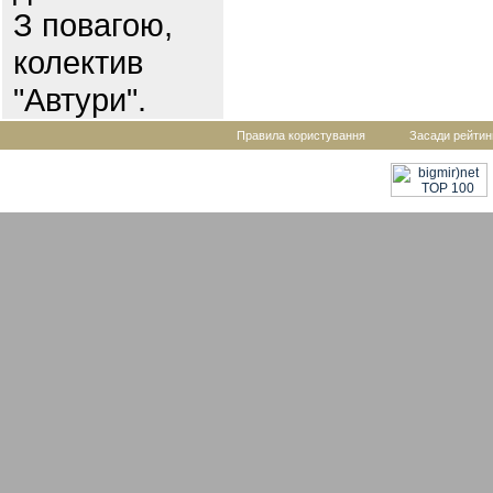
З повагою,
колектив
"Автури".
Правила користування
Засади рейтин