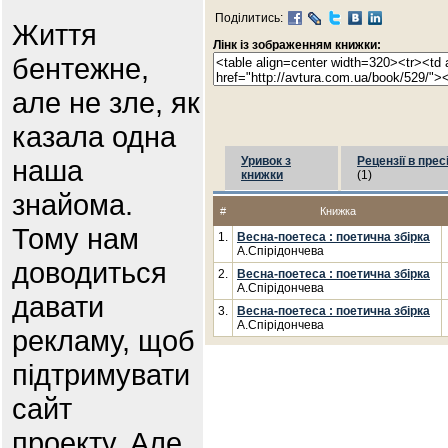
Поділитись:
Життя
Лінк із зображенням книжки:
бентежне,
але не зле, як
казала одна
наша
Уривок з
Рецензії в прес
книжки
(1)
знайома.
#
Книжка
Тому нам
1.
Весна-поетеса : поетична збірка
А.Спірідончева
доводиться
2.
Весна-поетеса : поетична збірка
А.Спірідончева
давати
3.
Весна-поетеса : поетична збірка
А.Спірідончева
рекламу, щоб
підтримувати
сайт
проекту. Але