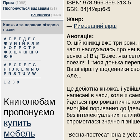
ISBN: 978-966-359-313-5
Проза
(1098)
ББК: 84(4Укр)6-5
Пропонується видавцям
(21)
Всі книжки
(1660)
Жанр:
Книжки за першою літерою
—
Римований вірш
назви
Анотація:
А
Б
В
Г
Д
Е
Є
О, цій книжці вже три роки, 
Ж
З
И
І
Й
К
Л
М
Н
О
П
Р
С
Т
У
час я наслухалась про неї в
Ф
Х
Ц
Ч
Ш
Щ
Э
всякого! Від "Боже, яка світ
Ю
Я
поезія!" і "Моя донька пере
A
B
C
D
E
F
G
Ваші вірші у щоденники свої
H
I
J
K
L
M
N
O
P
R
S
T
U
V
W
Але...
1
2
3
9
Це дебютна книжка, і увійш
написані в часи, коли я сам
Книголюбам
йдеться про романтичне коха
емоційні поривання до ідеал
пропонуємо
без інтелектуальних та гли
купить
спромоглася значно пізніше 
мебель
"Весна-поетеса" юна в усіх 