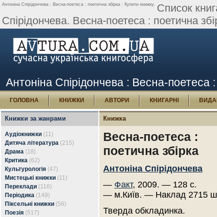
Антоніна Спірідончева : Весна-поетеса : поетична збірка : Купити книжку.
Список книг
Спірідончева. Весна-поетеса : поетична збі
Антоніна Спірідончева : Весна-поетеса :
ГОЛОВНА
КНИЖКИ
АВТОРИ
КНИГАРНІ
ВИДА
Книжки за жанрами
Книжка
Весна-поетеса :
Аудіокнижки
(11)
Дитяча література
(215)
поетична збірка
Драма
(18)
Критика
(62)
Антоніна Спірідончева
Культурологія
(47)
Мистецькі книжки
(11)
—
Факт
, 2009. — 128 с.
Переклади
(116)
— м.Київ. — Наклад 2715 ш
Періодика
(149)
Піксельні книжки
(56)
Тверда обкладинка.
Поезія
(517)