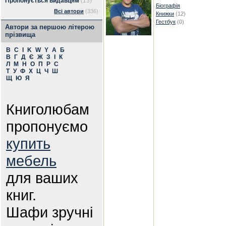
Пропонується видавцям
(13)
Біографія
Всі автори
(336)
Книжки
(12)
Гестбук
(0)
Автори за першою літерою
прізвища
B
C
I
K
W
Y
А
Б
В
Г
Д
Є
Ж
З
І
К
Л
М
Н
О
П
Р
С
Т
У
Ф
Х
Ц
Ч
Ш
Щ
Ю
Я
Книголюбам
пропонуємо
купить
мебель
для ваших
книг.
Шафи зручні