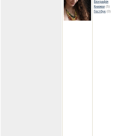
Біографія
Книжки
(5)
Гестбук
(0)