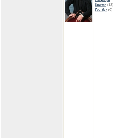
Книжки
(13)
Гестбук
(0)