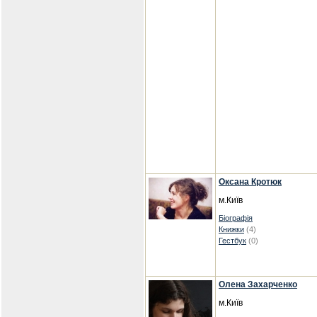
Оксана Кротюк
м.Київ
Біографія
Книжки
(4)
Гестбук
(0)
Олена Захарченко
м.Київ