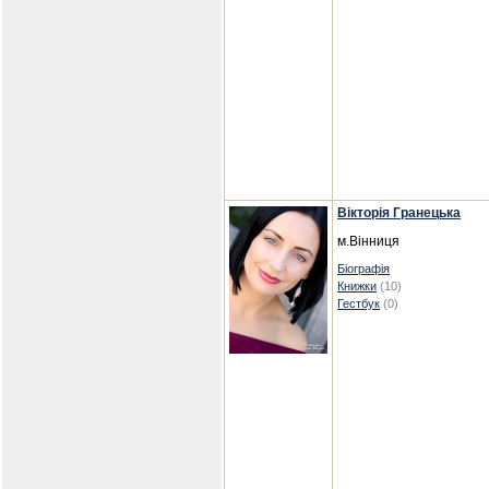
Вікторія Гранецька
м.Вінниця
Біографія
Книжки
(10)
Гестбук
(0)