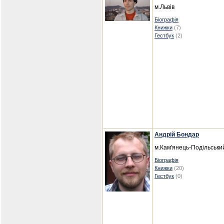
м.Львів
Біографія
Книжки
(7)
Гестбук
(2)
Андрій Бондар
м.Кам'янець-Подільськи
Біографія
Книжки
(20)
Гестбук
(0)