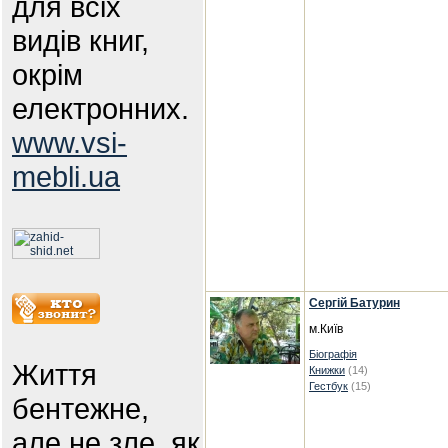
для всіх
видів книг,
окрім
електронних.
www.vsi-
mebli.ua
Сергій Батурин
м.Київ
Біографія
Життя
Книжки
(14)
Гестбук
(15)
бентежне,
але не зле, як