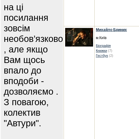
на ці
посилання
зовсім
Михайло Бриних
необов’язково
м.Київ
Біографія
, але якщо
Книжки
(7)
Гестбук
(2)
Вам щось
впало до
вподоби -
дозволяємо .
З повагою,
колектив
"Автури".