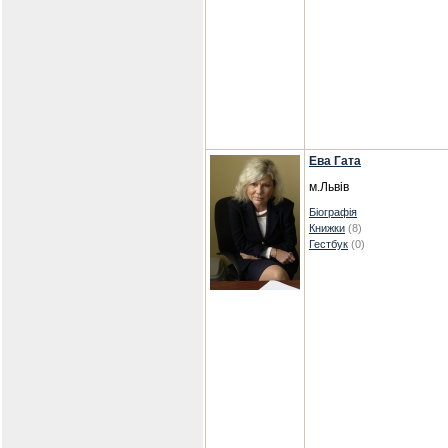
Ева Гата
м.Львів
Біографія
Книжки
(8)
Гестбук
(0)