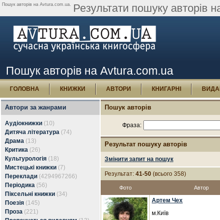
Пошук авторів на Avtura.com.ua.
Результати пошуку авторів на
Пошук авторів на Avtura.com.ua
ГОЛОВНА
КНИЖКИ
АВТОРИ
КНИГАРНІ
ВИДА
Автори за жанрами
Пошук авторів
Аудіокнижки
(10)
Фраза:
Дитяча література
(74)
Драма
(13)
Результат пошуку авторів
Критика
(26)
Культурологія
(18)
Змінити запит на пошук
Мистецькі книжки
(7)
Результат:
41-50
(всього 358)
Переклади
(4294967266)
Періодика
(56)
Фото
Автор
Піксельні книжки
(34)
Артем Чех
Поезія
(145)
Проза
(221)
м.Київ