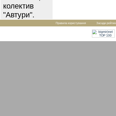
колектив
"Автури".
Правила користування
Засади рейтин