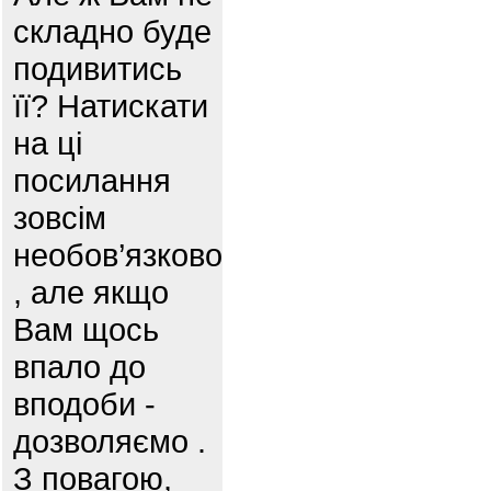
складно буде
подивитись
її? Натискати
на ці
посилання
зовсім
необов’язково
, але якщо
Вам щось
впало до
вподоби -
дозволяємо .
З повагою,