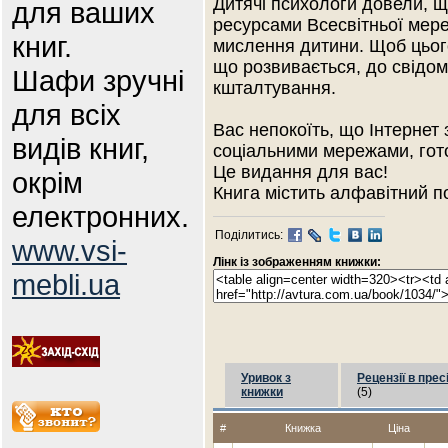
Дитячі психологи довели, 
для ваших
ресурсами Всесвітньої мере
книг.
мислення дитини. Щоб цього
що розвивається, до свідом
Шафи зручні
кшталтування.
для всіх
Вас непокоїть, що Інтернет
видів книг,
соціальними мережами, гот
Це видання для вас!
окрім
Книга містить алфавітний п
електронних.
Поділитись:
www.vsi-
Лінк із зображенням книжки:
mebli.ua
Уривок з
Рецензії в прес
книжки
(5)
#
Книжка
Ціна