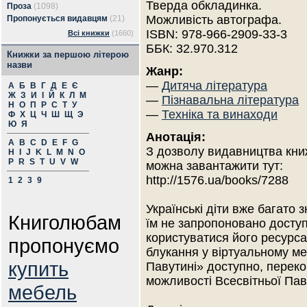
Тверда обкладинка.
Проза
(1098)
Можливість автографа.
Пропонується видавцям
(21)
ISBN: 978-966-2909-33-3
Всі книжки
(1660)
ББК: 32.970.312
Книжки за першою літерою
назви
Жанр:
—
Дитяча література
А
Б
В
Г
Д
Е
Є
Ж
З
И
І
Й
К
Л
М
—
Пізнавальна література
Н
О
П
Р
С
Т
У
—
Техніка та винаходи
Ф
Х
Ц
Ч
Ш
Щ
Э
Ю
Я
Анотація:
A
B
C
D
E
F
G
З дозволу видавництва кни
H
I
J
K
L
M
N
O
P
R
S
T
U
V
W
можна завантажити тут:
http://1576.ua/books/7288
1
2
3
9
Українські діти вже багато 
Книголюбам
їм не запропоновано доступ
користуватися його ресурс
пропонуємо
блукання у віртуальному ме
купить
Павутині» доступно, перек
можливості Всесвітньої Пав
мебель