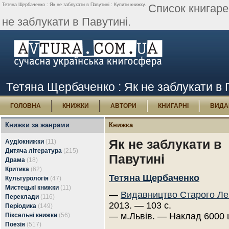
Тетяна Щербаченко : Як не заблукати в Павутині : Купити книжку.
Список книгаре
не заблукати в Павутині.
Тетяна Щербаченко : Як не заблукати в 
ГОЛОВНА
КНИЖКИ
АВТОРИ
КНИГАРНІ
ВИДА
Книжки за жанрами
Книжка
Як не заблукати в
Аудіокнижки
(11)
Дитяча література
(215)
Павутині
Драма
(18)
Критика
(62)
Тетяна Щербаченко
Культурологія
(47)
Мистецькі книжки
(11)
—
Видавництво Старого Ле
Переклади
(116)
2013. — 103 с.
Періодика
(149)
— м.Львів. — Наклад 6000 
Піксельні книжки
(56)
Поезія
(517)