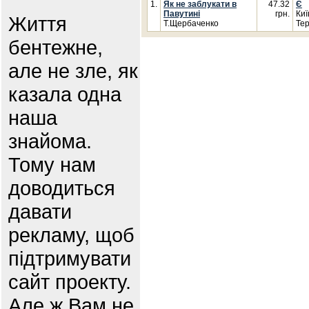
1.
Як не заблукати в
47.32
Є
Павутині
грн.
Киї
Життя
Т.Щербаченко
Тер
бентежне,
але не зле, як
казала одна
наша
знайома.
Тому нам
доводиться
давати
рекламу, щоб
підтримувати
сайт проекту.
Але ж Вам не