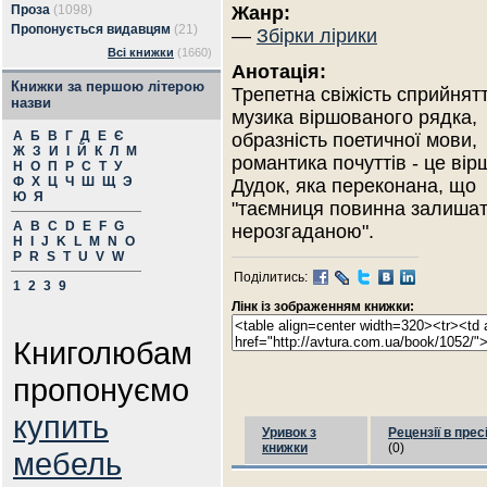
Проза
(1098)
Жанр:
Пропонується видавцям
(21)
—
Збірки лірики
Всі книжки
(1660)
Анотація:
Книжки за першою літерою
Трепетна свіжість сприйнят
назви
музика віршованого рядка,
А
Б
В
Г
Д
Е
Є
образність поетичної мови,
Ж
З
И
І
Й
К
Л
М
романтика почуттів - це вір
Н
О
П
Р
С
Т
У
Ф
Х
Ц
Ч
Ш
Щ
Э
Дудок, яка переконана, що
Ю
Я
"таємниця повинна залиша
A
B
C
D
E
F
G
нерозгаданою".
H
I
J
K
L
M
N
O
P
R
S
T
U
V
W
Поділитись:
1
2
3
9
Лінк із зображенням книжки:
Книголюбам
пропонуємо
купить
Уривок з
Рецензії в прес
книжки
(0)
мебель