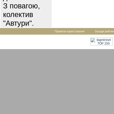
З повагою,
колектив
"Автури".
Правила користування
Засади рейтин