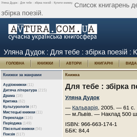
Уляна Дудок : Для тебе : збірка поезій : Купити книжку.
Список книгарень д
збірка поезій.
Уляна Дудок : Для тебе : збірка поезій :
ГОЛОВНА
КНИЖКИ
АВТОРИ
КНИГАРНІ
ВИДА
Книжки за жанрами
Книжка
Для тебе : збірка п
Аудіокнижки
(11)
Дитяча література
(215)
Драма
(18)
Уляна Дудок
Критика
(62)
Культурологія
(47)
—
Кальварія
, 2005. — 61 с.
Мистецькі книжки
(11)
— м.Львів. — Наклад 500 ш
Переклади
(116)
Періодика
(149)
ISBN: 966-663-174-1
Піксельні книжки
(56)
ББК: 84,4
Поезія
(517)