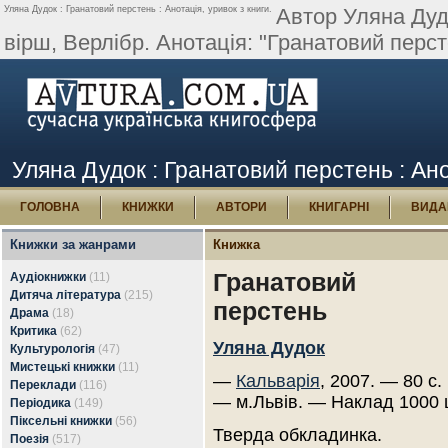
Уляна Дудок : Гранатовий перстень : Анотація, уривок з книги.
Автор Уляна Дуд
вірш, Верлібр. Анотація: "Гранатовий перст
Уляна Дудок : Гранатовий перстень : Ано
ГОЛОВНА
КНИЖКИ
АВТОРИ
КНИГАРНІ
ВИДА
Книжки за жанрами
Книжка
Гранатовий
Аудіокнижки
(11)
Дитяча література
(215)
перстень
Драма
(18)
Критика
(62)
Уляна Дудок
Культурологія
(47)
Мистецькі книжки
(11)
—
Кальварія
, 2007. — 80 с.
Переклади
(116)
— м.Львів. — Наклад 1000 
Періодика
(149)
Піксельні книжки
(56)
Тверда обкладинка.
Поезія
(517)