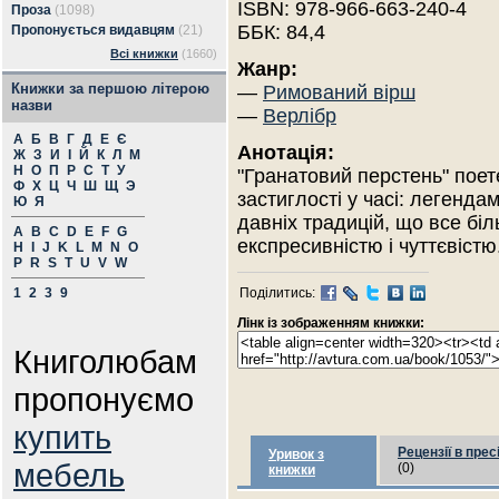
ISBN: 978-966-663-240-4
Проза
(1098)
ББК: 84,4
Пропонується видавцям
(21)
Всі книжки
(1660)
Жанр:
Книжки за першою літерою
—
Римований вірш
назви
—
Верлібр
А
Б
В
Г
Д
Е
Є
Анотація:
Ж
З
И
І
Й
К
Л
М
Н
О
П
Р
С
Т
У
"Гранатовий перстень" поет
Ф
Х
Ц
Ч
Ш
Щ
Э
застиглості у часі: легенда
Ю
Я
давніх традицій, що все бі
A
B
C
D
E
F
G
експресивністю і чуттєвістю
H
I
J
K
L
M
N
O
P
R
S
T
U
V
W
1
2
3
9
Поділитись:
Лінк із зображенням книжки:
Книголюбам
пропонуємо
купить
Рецензії в прес
Уривок з
мебель
(0)
книжки