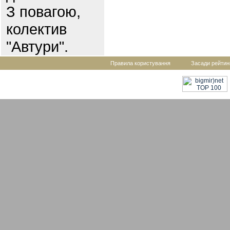
З повагою,
колектив
"Автури".
Правила користування
Засади рейтин