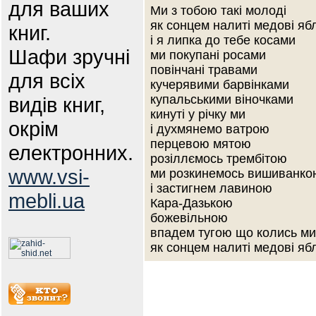
для ваших
Ми з тобою такі молоді
як сонцем налиті медові яб
книг.
і я липка до тебе косами
Шафи зручні
ми покупані росами
повінчані травами
для всіх
кучерявими барвінками
купальськими віночками
видів книг,
кинуті у річку ми
окрім
і духмянемо ватрою
перцевою мятою
електронних.
розіллємось трембітою
www.vsi-
ми розкинемось вишиванко
і застигнем лавиною
mebli.ua
Кара-Дазькою
божевільною
впадем тугою що колись ми 
як сонцем налиті медові яб