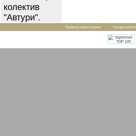
колектив
"Автури".
Правила користування
Засади рейтин