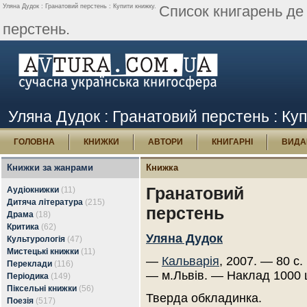
Уляна Дудок : Гранатовий перстень : Купити книжку.
Список книгарень де
перстень.
Уляна Дудок : Гранатовий перстень : Ку
ГОЛОВНА
КНИЖКИ
АВТОРИ
КНИГАРНІ
ВИДА
Книжки за жанрами
Книжка
Гранатовий
Аудіокнижки
(11)
Дитяча література
(215)
перстень
Драма
(18)
Критика
(62)
Уляна Дудок
Культурологія
(47)
Мистецькі книжки
(11)
—
Кальварія
, 2007. — 80 с.
Переклади
(116)
— м.Львів. — Наклад 1000 
Періодика
(149)
Піксельні книжки
(56)
Тверда обкладинка.
Поезія
(517)