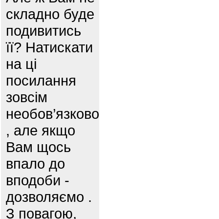
складно буде
подивитись
її? Натискати
на ці
посилання
зовсім
необов’язково
, але якщо
Вам щось
впало до
вподоби -
дозволяємо .
З повагою,