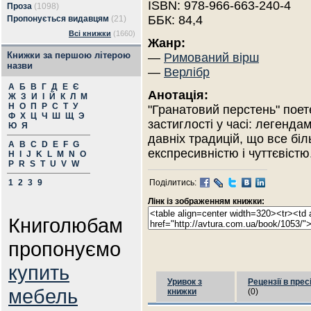
ISBN: 978-966-663-240-4
Проза
(1098)
ББК: 84,4
Пропонується видавцям
(21)
Всі книжки
(1660)
Жанр:
Книжки за першою літерою
—
Римований вірш
назви
—
Верлібр
А
Б
В
Г
Д
Е
Є
Анотація:
Ж
З
И
І
Й
К
Л
М
Н
О
П
Р
С
Т
У
"Гранатовий перстень" поет
Ф
Х
Ц
Ч
Ш
Щ
Э
застиглості у часі: легенда
Ю
Я
давніх традицій, що все бі
A
B
C
D
E
F
G
експресивністю і чуттєвістю
H
I
J
K
L
M
N
O
P
R
S
T
U
V
W
1
2
3
9
Поділитись:
Лінк із зображенням книжки:
Книголюбам
пропонуємо
купить
Уривок з
Рецензії в прес
мебель
книжки
(0)