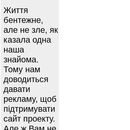
Життя
бентежне,
але не зле, як
казала одна
наша
знайома.
Тому нам
доводиться
давати
рекламу, щоб
підтримувати
сайт проекту.
Але ж Вам не