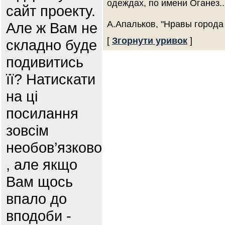
одеждах, по имени Оганез..
сайт проекту.
А.Апальков, "Нравы города
Але ж Вам не
[
Згорнути уривок
]
складно буде
подивитись
її? Натискати
на ці
посилання
зовсім
необов’язково
, але якщо
Вам щось
впало до
вподоби -