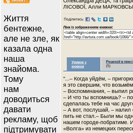
Олександра ДЕЦА, та графі
ЛІСОВОЇ, Алли МАРКОВСЬК
Життя
Поділитись:
бентежне,
Лінк із зображенням книжки:
але не зле, як
казала одна
наша
Рецензії в прес
Уривок з
знайома.
(5)
книжки
Тому
"...– Когда уйдём, – пригор
я это свершим, что возьмё
нам
– Воспоминания, – выпил 
доводиться
– И что ты вспомнишь? – по
сделалась тебе на час друг
давати
– А вот, послушай, – налил
пить не стал.– Были мы од
рекламу, щоб
нашем городе-побратиме. И
підтримувати
«Волга» из немецких перес