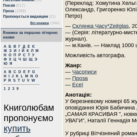
Піксельні книжки
(56)
(Переклад: Хомутина Хельг
Поезія
(517)
Олександр, Григоренко Юл
Проза
(1098)
Петро)
Пропонується видавцям
(21)
Всі книжки
(1660)
—
Склянка Часу*Zeitglas
, 2
— (Серія: літературно-мист
Книжки за першою літерою
назви
журнал).
— м.Канів. — Наклад 1000 
А
Б
В
Г
Д
Е
Є
Ж
З
И
І
Й
К
Л
М
Можливість автографа.
Н
О
П
Р
С
Т
У
Ф
Х
Ц
Ч
Ш
Щ
Э
Ю
Я
Жанр:
—
Часописи
A
B
C
D
E
F
G
H
I
J
K
L
M
N
O
—
Проза
P
R
S
T
U
V
W
—
Есеї
1
2
3
9
Анотація:
У березневому номері 65 жу
Книголюбам
оповідання Юрія Бабичина
„САМАЯ КРАСИВАЯ ”, нове
пропонуємо
УВАГИ”, Наталії Геннадія
купить
У рубриці Вітчізняний рома