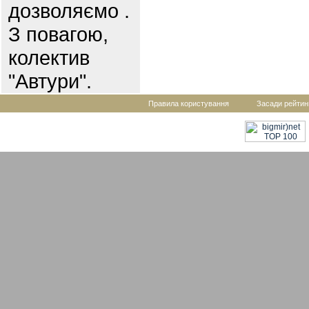
дозволяємо .
З повагою,
колектив
"Автури".
Правила користування
Засади рейтин