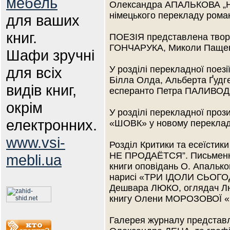
мебель
Олександра АПАЛЬКОВА „
німецького перекладу рома
для ваших
книг.
ПОЕЗІЯ представлена твор
ГОНЧАРУКА, Миколи Пащенка
Шафи зручні
для всіх
У розділі перекладної поез
Білла Олда, Альберта Ґудг
видів книг,
есперанто Петра ПАЛИВОД
окрім
У розділі перекладної проз
електронних.
«ШОВК» у новому перекла
www.vsi-
Розділ Критики та есеїстик
НЕ ПРОДАЁТСЯ”. Письменни
mebli.ua
книги оповідань О. Апаль
нарисі «ТРИ ІДОЛИ СЬОГОД
Дешвара ЛЮКО, оглядач Люб
книгу Олени МОРОЗОВОЇ
Галерея журналу представл