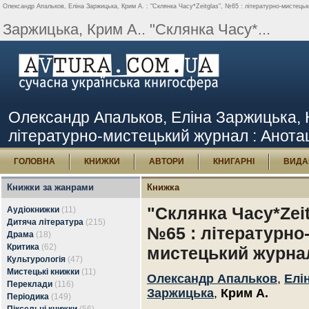
Олександр Апальков, Еліна Заржицька, Крим А. : "Склянка Часу*Zeitglas", №65 : літературно-мистецьки
Заржицька, Крим А.. "Склянка Часу*...
Олександр Апальков, Еліна Заржицька, Кр
літературно-мистецький журнал : Анотаці
ГОЛОВНА
КНИЖКИ
АВТОРИ
КНИГАРНІ
ВИДА
Книжки за жанрами
Книжка
"Склянка Часу*Zeit
Аудіокнижки
(11)
Дитяча література
(215)
№65 : літературно
Драма
(18)
Критика
(62)
мистецький журна
Культурологія
(47)
Мистецькі книжки
(11)
Олександр Апальков
,
Елі
Переклади
(116)
Заржицька
,
Крим А.
Періодика
(149)