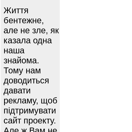
Життя
бентежне,
але не зле, як
казала одна
наша
знайома.
Тому нам
доводиться
давати
рекламу, щоб
підтримувати
сайт проекту.
Але ж Вам не