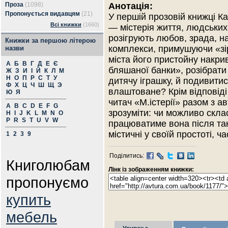
Проза
(1098)
Анотація:
Пропонується видавцям
(21)
У першій прозовій книжці К
Всі книжки
(1660)
— містерія життя, людських 
розігрують любов, зрада, на
Книжки за першою літерою
комплекси, примушуючи «зі
назви
міста його пристойну накрив
А
Б
В
Г
Д
Е
Є
бляшаної банки», розібрати 
Ж
З
И
І
Й
К
Л
М
Н
О
П
Р
С
Т
У
дитячу іграшку, й подивитис
Ф
Х
Ц
Ч
Ш
Щ
Э
влаштоване? Крім відповіді
Ю
Я
читач «М.істерії» разом з 
A
B
C
D
E
F
G
зрозуміти: чи можливо склас
H
I
J
K
L
M
N
O
P
R
S
T
U
V
W
працюватиме вона після так
містичні у своїй простоті, ч
1
2
3
9
Поділитись:
Книголюбам
Лінк із зображенням книжки:
пропонуємо
купить
мебель