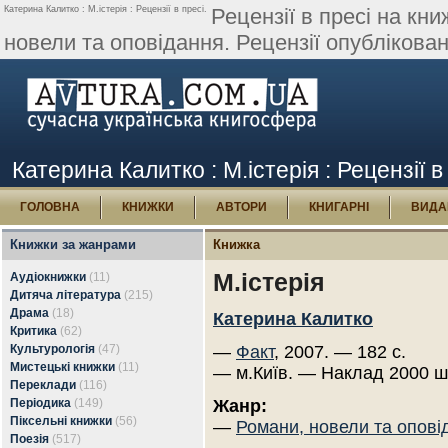
Катерина Калитко : М.істерія : Рецензії в пресі.
Рецензії в пресі на кн
новели та оповідання. Рецензії опублікован
Катерина Калитко : М.істерія : Рецензії в
ГОЛОВНА
КНИЖКИ
АВТОРИ
КНИГАРНІ
ВИДА
Книжки за жанрами
Книжка
М.істерія
Аудіокнижки
(11)
Дитяча література
(215)
Драма
(18)
Катерина Калитко
Критика
(62)
Культурологія
(47)
—
Факт
, 2007. — 182 с.
Мистецькі книжки
(11)
— м.Київ. — Наклад 2000 ш
Переклади
(116)
Періодика
(149)
Жанр:
Піксельні книжки
(56)
—
Романи, новели та опові
Поезія
(517)