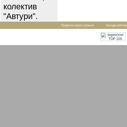
колектив
"Автури".
Правила користування
Засади рейтин