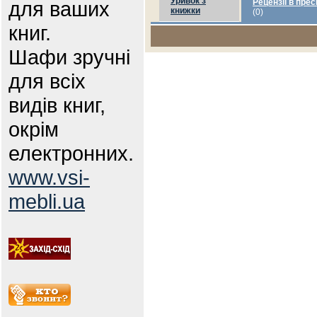
Уривок з
для ваших
Рецензії в прес
книжки
(0)
книг.
Шафи зручні
для всіх
видів книг,
окрім
електронних.
www.vsi-
mebli.ua