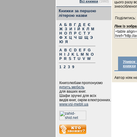
Всі книжки
(1660)
цього разу в
знеосібленог
Книжки за першою
літерою назви
Поділитись:
А
Б
В
Г
Д
Е
Є
Лінк із зоб
Ж
З
И
І
Й
К
Л
М
Н
О
П
Р
С
Т
У
Ф
Х
Ц
Ч
Ш
Щ
Э
Ю
Я
A
B
C
D
E
F
G
H
I
J
K
L
M
N
O
P
R
S
T
U
V
W
Уривок 
книжки
1
2
3
9
Автор ніяк н
Книголюбам пропонуємо
купить мебель
для ваших книг.
Шафи зручні для всіх
видів книг, окрім електронних.
www.vsi-mebli.ua