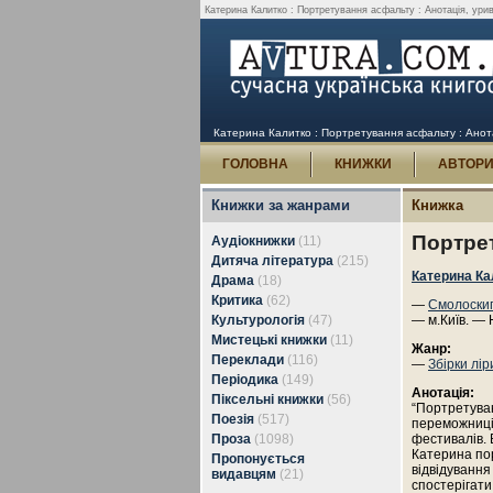
Катерина Калитко : Портретування асфальту : Анотація, урив
Катерина Калитко : Портретування асфальту : Анота
ГОЛОВНА
КНИЖКИ
АВТОР
Книжки за жанрами
Книжка
Портре
Аудіокнижки
(11)
Дитяча література
(215)
Катерина Ка
Драма
(18)
Критика
(62)
—
Смолоски
Культурологія
(47)
— м.Київ. — 
Мистецькі книжки
(11)
Жанр:
Переклади
(116)
—
Збірки лір
Періодика
(149)
Анотація:
Піксельні книжки
(56)
“Портретуван
Поезія
(517)
переможниці 
Проза
(1098)
фестивалів. 
Катерина пор
Пропонується
відвідування
видавцям
(21)
спостерігати