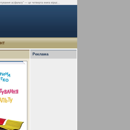
тування асфальту” — це четверта книга вірші...
УНТ
Реклама