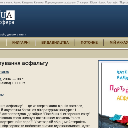
ок з книги.
Автор Катерина Калитко. Портретування асфальту. У жанрах Збірки лірики. Анотація: “Портре
ція, уривок з книги
И
КНИГАРНІ
ВИДАВНИЦТВА
ПОТОЧНЕ
МІЙ АККА
тування асфальту
литко
п
, 2004. — 98 с.
Наклад 1000 шт.
ики
ня асфальту” — це четверта книга віршів поетеси,
й лауреатки багатьох літературних конкурсів і
В автопередмові до збірки “Посібник зі створення світу”
івняла свою книжку з нотатником вражень “після
 портретної галереї”. У четвертій збірці майстерність
 і відтворювати побачене значно вдосконалилася, адже