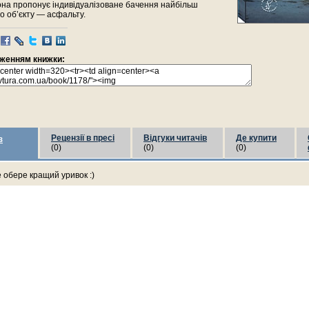
она пропонує індивідуалізоване бачення найбільш
о об’єкту — асфальту.
раженням книжки:
Рецензії в пресі
Відгуки читачів
Де купити
з
(0)
(0)
(0)
е обере кращий уривок :)