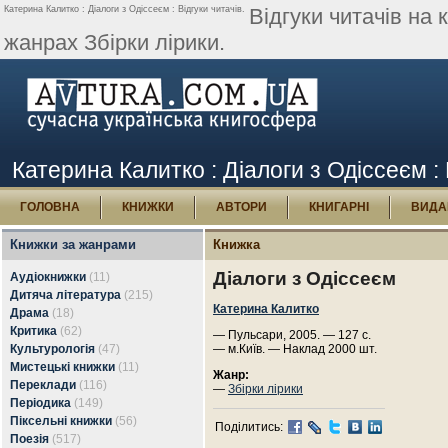
Катерина Калитко : Діалоги з Одіссеєм : Відгуки читачів.
Відгуки читачів на 
жанрах Збірки лірики.
Катерина Калитко : Діалоги з Одіссеєм : 
ГОЛОВНА
КНИЖКИ
АВТОРИ
КНИГАРНІ
ВИДА
Книжки за жанрами
Книжка
Діалоги з Одіссеєм
Аудіокнижки
(11)
Дитяча література
(215)
Катерина Калитко
Драма
(18)
Критика
(62)
— Пульсари, 2005. — 127 с.
Культурологія
(47)
— м.Київ. — Наклад 2000 шт.
Мистецькі книжки
(11)
Жанр:
Переклади
(116)
—
Збірки лірики
Періодика
(149)
Піксельні книжки
(56)
Поділитись:
Поезія
(517)