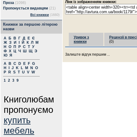
Лінк із зображенням книжки:
Проза
(1098)
Пропонується видавцям
(21)
Всі книжки
(1660)
Книжки за першою літерою
назви
Уривок з
Рецензії в прес
А
Б
В
Г
Д
Е
Є
книжки
(0)
Ж
З
И
І
Й
К
Л
М
Н
О
П
Р
С
Т
У
Ф
Х
Ц
Ч
Ш
Щ
Э
Залиште відгук першим ...
Ю
Я
A
B
C
D
E
F
G
H
I
J
K
L
M
N
O
P
R
S
T
U
V
W
1
2
3
9
Книголюбам
пропонуємо
купить
мебель