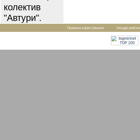
колектив
"Автури".
Правила користування
Засади рейтин