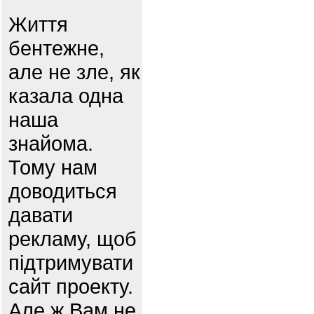
Життя
бентежне,
але не зле, як
казала одна
наша
знайома.
Тому нам
доводиться
давати
рекламу, щоб
підтримувати
сайт проекту.
Але ж Вам не