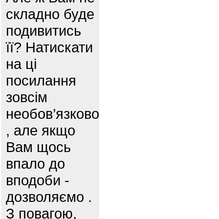
складно буде
подивитись
її? Натискати
на ці
посилання
зовсім
необов’язково
, але якщо
Вам щось
впало до
вподоби -
дозволяємо .
З повагою,