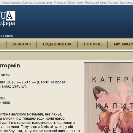
.
Автор Катерина Калитко. Сезон штормів. У жанрах Збірки лірики, Римований вірш. Анотація: Ця книжка 
к з книги
И
КНИГАРНІ
ВИДАВНИЦТВА
ПОТОЧНЕ
МІЙ АККА
штормів
литко
ига
, 2013. — 150 с. — (Серія:
Не проза
).
Наклад 1948 шт.
ики
й вірш
дитина великого мовчання, яке панує,
а глибині під товщею води, коли нагорі
буря. І внутрішньої наповненості. І цілковито
вання мови. Тому порти й міські вулиці у ній
я, як бруньки, випускаючи назовні листя нового