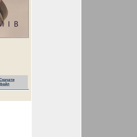
Скачати
файл