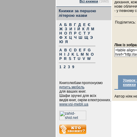
Всі книжки
(1660)
дихання, кож
нове обличчя
Книжки за першою
- у певному 
літерою назви
Поділитись:
А
Б
В
Г
Д
Е
Є
Ж
З
И
І
Й
К
Л
М
Н
О
П
Р
С
Т
У
Ф
Х
Ц
Ч
Ш
Щ
Э
Ю
Я
Лінк із зоб
A
B
C
D
E
F
G
H
I
J
K
L
M
N
O
P
R
S
T
U
V
W
1
2
3
9
Уривок 
Книголюбам пропонуємо
книжки
купить мебель
для ваших книг.
Шафи зручні для всіх
Автор ніяк н
видів книг, окрім електронних.
www.vsi-mebli.ua