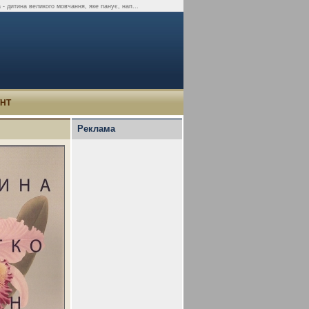
- дитина великого мовчання, яке панує, нап...
УНТ
Реклама