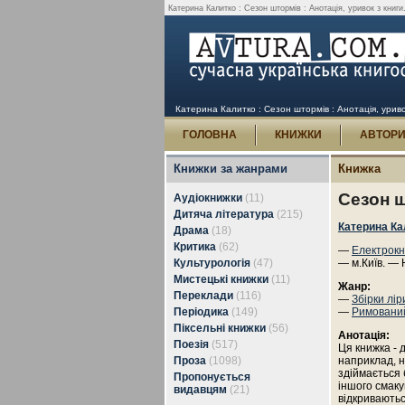
Катерина Калитко : Сезон штормів : Анотація, уривок з книги
Катерина Калитко : Сезон штормів : Анотація, уриво
ГОЛОВНА
КНИЖКИ
АВТОР
Книжки за жанрами
Книжка
Сезон 
Аудіокнижки
(11)
Дитяча література
(215)
Катерина Ка
Драма
(18)
Критика
(62)
—
Електрокн
Культурологія
(47)
— м.Київ. — 
Мистецькі книжки
(11)
Жанр:
Переклади
(116)
—
Збірки лір
Періодика
(149)
—
Римовани
Піксельні книжки
(56)
Анотація:
Поезія
(517)
Ця книжка - 
Проза
(1098)
наприклад, н
здіймається 
Пропонується
іншого смаку
видавцям
(21)
відкриваютьс