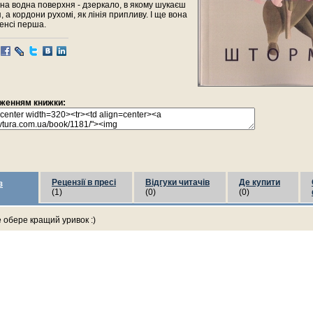
на водна поверхня - дзеркало, в якому шукаєш
, а кордони рухомі, як лінія припливу. І ще вона
сенсі перша.
раженням книжки:
Рецензії в пресі
Відгуки читачів
Де купити
з
(1)
(0)
(0)
е обере кращий уривок :)