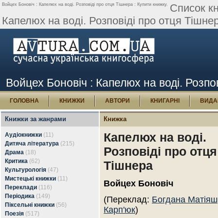
Войцех Боновіч : Капелюх на воді. Розповіді про отця Тішнера : Купити книжку.
Список кн
Капелюх на воді. Розповіді про отця Тішнер
Войцех Боновіч : Капелюх на воді. Розпо
ГОЛОВНА
КНИЖКИ
АВТОРИ
КНИГАРНІ
ВИДА
Книжки за жанрами
Книжка
Капелюх на воді.
Аудіокнижки
(11)
Дитяча література
(215)
Розповіді про отця
Драма
(18)
Критика
(62)
Тішнера
Культурологія
(47)
Мистецькі книжки
(11)
Войцех Боновіч
Переклади
(116)
Періодика
(149)
(Переклад:
Богдана Матіяш
Піксельні книжки
(56)
Карп'юк
)
Поезія
(517)