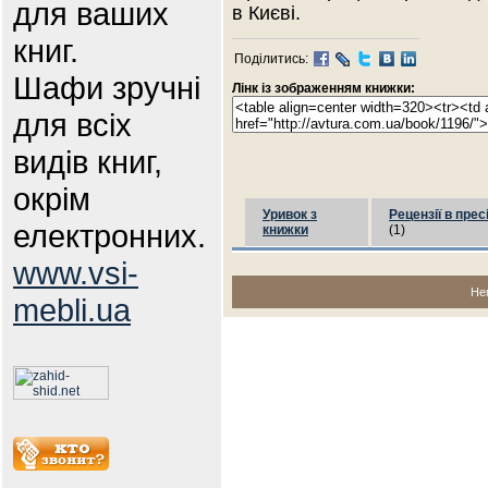
для ваших
в Києві.
книг.
Поділитись:
Шафи зручні
Лінк із зображенням книжки:
для всіх
видів книг,
окрім
Уривок з
Рецензії в прес
електронних.
книжки
(1)
www.vsi-
Не
mebli.ua