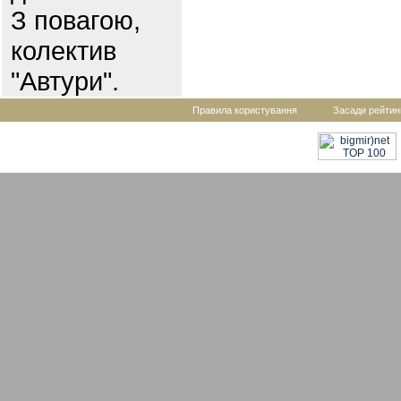
З повагою,
колектив
"Автури".
Правила користування
Засади рейтин