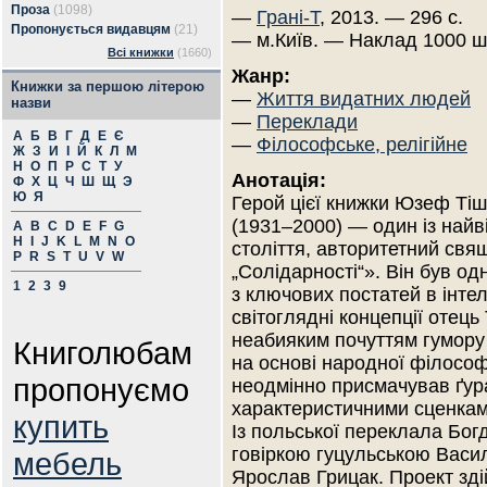
Проза
(1098)
—
Грані-Т
, 2013. — 296 с.
Пропонується видавцям
(21)
— м.Київ. — Наклад 1000 ш
Всі книжки
(1660)
Жанр:
Книжки за першою літерою
—
Життя видатних людей
назви
—
Переклади
А
Б
В
Г
Д
Е
Є
—
Філософське, релігійне
Ж
З
И
І
Й
К
Л
М
Н
О
П
Р
С
Т
У
Анотація:
Ф
Х
Ц
Ч
Ш
Щ
Э
Ю
Я
Герой цієї книжки Юзеф Ті
(1931–2000) — один із най
A
B
C
D
E
F
G
H
I
J
K
L
M
N
O
століття, авторитетний свя
P
R
S
T
U
V
W
„Солідарності“». Він був од
1
2
3
9
з ключових постатей в інте
світоглядні концепції отец
неабияким почуттям гумору
Книголюбам
на основі народної філософії
пропонуємо
неодмінно присмачував ґур
характеристичними сценками 
купить
Із польської переклала Бог
говіркою гуцульською Васи
мебель
Ярослав Грицак. Проект зді