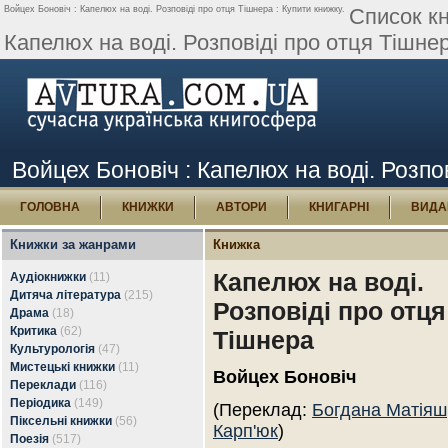
Войцех Боновіч : Капелюх на воді. Розповіді про отця Тішнера : Купити книжку.
Список кн
Капелюх на воді. Розповіді про отця Тішнер
Войцех Боновіч : Капелюх на воді. Розпо
ГОЛОВНА
КНИЖКИ
АВТОРИ
КНИГАРНІ
ВИДА
Книжки за жанрами
Книжка
Капелюх на воді.
Аудіокнижки
(11)
Дитяча література
(215)
Розповіді про отця
Драма
(18)
Критика
(62)
Тішнера
Культурологія
(47)
Мистецькі книжки
(11)
Войцех Боновіч
Переклади
(116)
Періодика
(149)
(Переклад:
Богдана Матіяш
Піксельні книжки
(56)
Карп'юк
)
Поезія
(517)