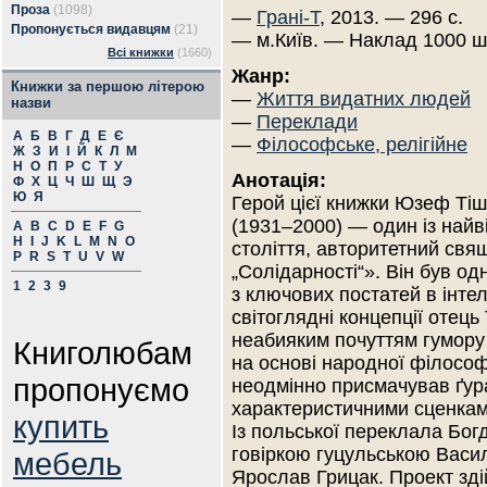
Проза
(1098)
—
Грані-Т
, 2013. — 296 с.
Пропонується видавцям
(21)
— м.Київ. — Наклад 1000 ш
Всі книжки
(1660)
Жанр:
Книжки за першою літерою
—
Життя видатних людей
назви
—
Переклади
А
Б
В
Г
Д
Е
Є
—
Філософське, релігійне
Ж
З
И
І
Й
К
Л
М
Н
О
П
Р
С
Т
У
Анотація:
Ф
Х
Ц
Ч
Ш
Щ
Э
Ю
Я
Герой цієї книжки Юзеф Ті
(1931–2000) — один із най
A
B
C
D
E
F
G
H
I
J
K
L
M
N
O
століття, авторитетний свя
P
R
S
T
U
V
W
„Солідарності“». Він був од
1
2
3
9
з ключових постатей в інте
світоглядні концепції отец
неабияким почуттям гумору
Книголюбам
на основі народної філософії
пропонуємо
неодмінно присмачував ґур
характеристичними сценками 
купить
Із польської переклала Бог
говіркою гуцульською Васи
мебель
Ярослав Грицак. Проект зді