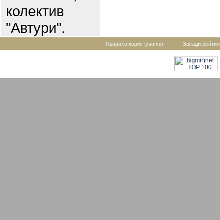
колектив
"Автури".
Правила користування
Засади рейтин