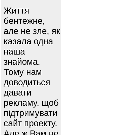
Життя
бентежне,
але не зле, як
казала одна
наша
знайома.
Тому нам
доводиться
давати
рекламу, щоб
підтримувати
сайт проекту.
Але ж Вам не