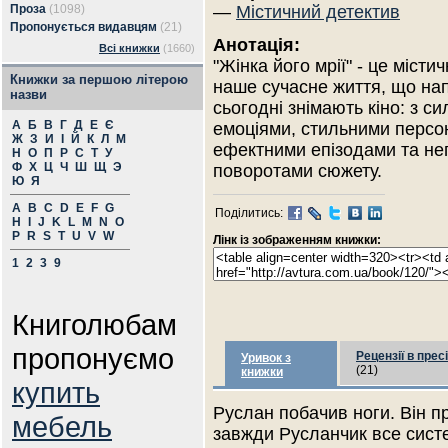
Проза
(1098)
—
Містичний детектив
Пропонується видавцям
(21)
Анотація:
Всі книжки
(1660)
"Жінка його мрії" - це міст
Книжки за першою літерою
наше сучасне життя, що нап
назви
сьогодні знімають кіно: з с
А
Б
В
Г
Д
Е
Є
емоціями, стильними персо
Ж
З
И
І
Й
К
Л
М
ефектними епізодами та н
Н
О
П
Р
С
Т
У
Ф
Х
Ц
Ч
Ш
Щ
Э
поворотами сюжету.
Ю
Я
A
B
C
D
E
F
G
Поділитись:
H
I
J
K
L
M
N
O
P
R
S
T
U
V
W
Лінк із зображенням книжки:
1
2
3
9
Книголюбам
пропонуємо
Рецензії в пресі
Уривок з
(21)
книжки
купить
Руслан побачив ноги. Він п
мебель
завжди Русланчик все систе