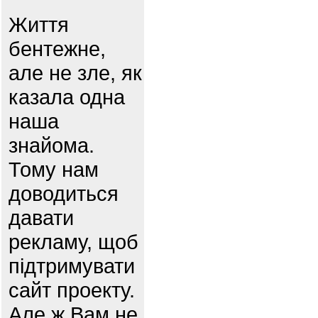
Життя
бентежне,
але не зле, як
казала одна
наша
знайома.
Тому нам
доводиться
давати
рекламу, щоб
підтримувати
сайт проекту.
Але ж Вам не