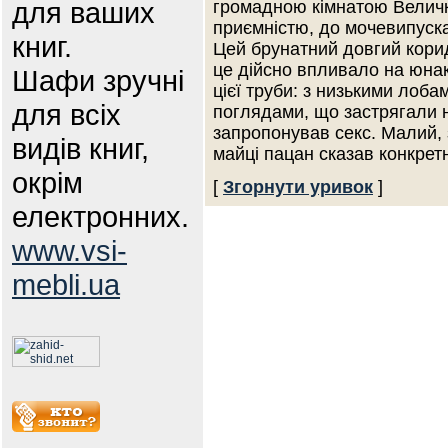
для ваших
громадною кімнатою Величк
приємністю, до мочевипуска
книг.
Цей брунатний довгий кори
це дійсно впливало на юна
Шафи зручні
цієї труби: з низькими лоба
для всіх
поглядами, що застрягали н
запропонував секс. Малий, 
видів книг,
майці пацан сказав конкрет
окрім
[
Згорнути уривок
]
електронних.
www.vsi-
mebli.ua