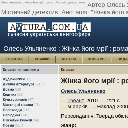
Олесь Ульяненко : Жінка його мрії : роман : Анотація, уривок з книги.
Автор Олесь У
Містичний детектив. Анотація: "Жінка його м
Олесь Ульяненко : Жінка його мрії : рома
ГОЛОВНА
КНИЖКИ
АВТОРИ
КНИГАРНІ
ВИДА
Книжки за жанрами
Книжка
Жінка його мрії : 
Аудіокнижки
(11)
Дитяча література
(215)
Драма
(18)
Олесь Ульяненко
Критика
(62)
Культурологія
(47)
—
Треант
, 2010. — 221 с.
Мистецькі книжки
(11)
— м.Харків. — Наклад 2000
Переклади
(116)
Періодика
(149)
Перевидання. Тверда обкл
Піксельні книжки
(56)
Жанр:
Поезія
(517)