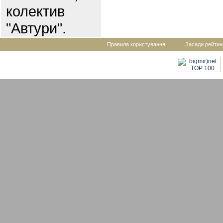
колектив
"Автури".
Правила користування
Засади рейтин