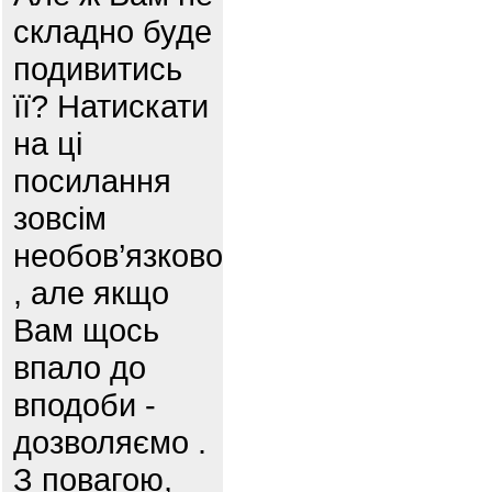
складно буде
подивитись
її? Натискати
на ці
посилання
зовсім
необов’язково
, але якщо
Вам щось
впало до
вподоби -
дозволяємо .
З повагою,