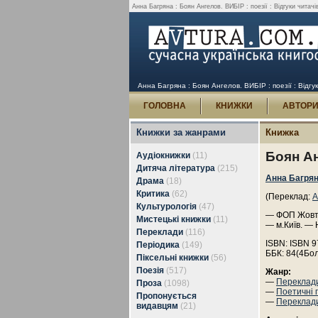
Анна Багряна : Боян Ангелов. ВИБІР : поезії : Відгуки читачі
Анна Багряна : Боян Ангелов. ВИБІР : поезії : Відгук
ГОЛОВНА
КНИЖКИ
АВТОР
Книжки за жанрами
Книжка
Боян Ан
Аудіокнижки
(11)
Дитяча література
(215)
Анна Багря
Драма
(18)
Критика
(62)
(Переклад:
А
Культурологія
(47)
— ФОП Жовтий
Мистецькі книжки
(11)
— м.Київ. — 
Переклади
(116)
ISBN: ISBN 9
Періодика
(149)
ББК: 84(4Бол
Піксельні книжки
(56)
Поезія
(517)
Жанр:
—
Переклад
Проза
(1098)
—
Поетичні 
Пропонується
—
Переклади
видавцям
(21)