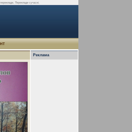
 переклади, Переклади сучасні.
УНТ
Реклама