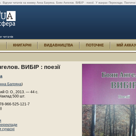
в.
Відгуки читачів на книжку Анна Багряна. Боян Ангелов. ВИБІР : поезії. У жанрах Переклади, Поетичні
и читачів
И
КНИГАРНІ
ВИДАВНИЦТВА
ПОТОЧНЕ
МІЙ АККА
гелов. ВИБІР : поезії
на
нна Багряна
)
 О. О., 2013. — 44 с.
Наклад 500 шт.
78-966-525-121-7
)
и
переклади
 сучасні