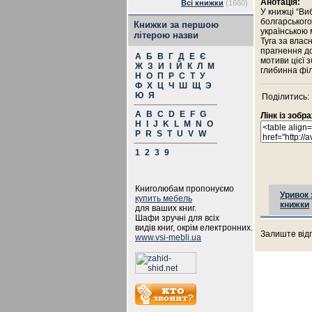
Анотація:
Всі книжки
(1660)
У книжці “Ви
болгарського
Книжки за першою
українською 
літерою назви
Туга за влас
прагнення до
А
Б
В
Г
Д
Е
Є
мотиви цієї 
Ж
З
И
І
Й
К
Л
М
глибинна філ
Н
О
П
Р
С
Т
У
Ф
Х
Ц
Ч
Ш
Щ
Э
Ю
Я
Поділитись:
A
B
C
D
E
F
G
Лінк із зоб
H
I
J
K
L
M
N
O
P
R
S
T
U
V
W
1
2
3
9
Книголюбам пропонуємо
Уривок 
купить мебель
книжки
для ваших книг.
Шафи зручні для всіх
видів книг, окрім електронних.
Залиште відг
www.vsi-mebli.ua