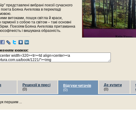
бір” представлені вибрані поезії сучасного
 поета Бояна Ангелова в перекладі
мовою.
ними витоками, пошук світла й краси,
 гармонії з собою та світом – такі основні
збірки. Поезіям Бояна Ангелова притаманна
ософічність і вишукана образність.
раженням книжки:
з
Рецензії в пресі
Де купити
Відгуки читачів
(0)
(0)
(0)
ук першим ...