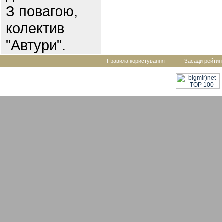
З повагою,
колектив
"Автури".
Правила користування
Засади рейтин