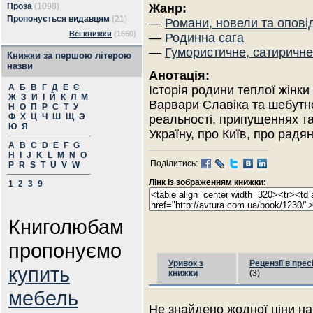
Проза
(1098)
Жанр:
Пропонується видавцям
(21)
—
Романи, новели та опові
Всі книжки
(1660)
—
Родинна сага
—
Гумористичне, сатиричне
Книжки за першою літерою
назви
Анотація:
А
Б
В
Г
Д
Е
Є
Історія родини теплої жінки
Ж
З
И
І
Й
К
Л
М
Варвари Славіка та шебутно
Н
О
П
Р
С
Т
У
Ф
Х
Ц
Ч
Ш
Щ
Э
реальності, припущеннях т
Ю
Я
Україну, про Київ, про радян
A
B
C
D
E
F
G
H
I
J
K
L
M
N
O
Поділитись:
P
R
S
T
U
V
W
Лінк із зображенням книжки:
1
2
3
9
Книголюбам
пропонуємо
Уривок з
Рецензії в прес
купить
книжки
(3)
мебель
Не знайдено жодної ціни на