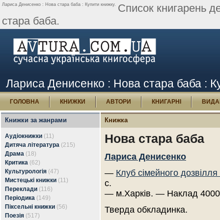
Лариса Денисенко : Нова стара баба : Купити книжку.
Список книгарень д
стара баба.
Лариса Денисенко : Нова стара баба : К
ГОЛОВНА
КНИЖКИ
АВТОРИ
КНИГАРНІ
ВИДА
Книжки за жанрами
Книжка
Нова стара баба
Аудіокнижки
(11)
Дитяча література
(215)
Драма
(18)
Лариса Денисенко
Критика
(62)
Культурологія
(47)
—
Клуб сімейного дозвілля
Мистецькі книжки
(11)
с.
Переклади
(116)
— м.Харків. — Наклад 4000
Періодика
(149)
Піксельні книжки
(56)
Тверда обкладинка.
Поезія
(517)