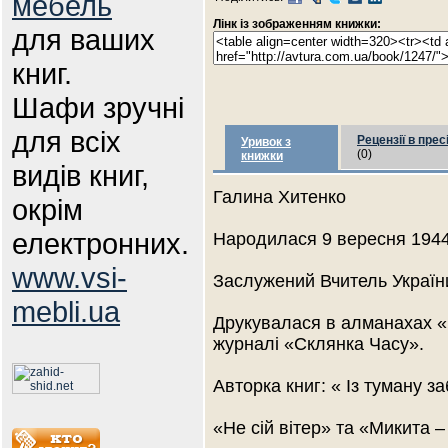
мебель
Лінк із зображенням книжки:
для ваших
книг.
Шафи зручні
для всіх
Рецензії в прес
Уривок з
(0)
книжки
видів книг,
Галина Хитенко
окрім
електронних.
Народилася 9 вересня 1944
www.vsi-
Заслужений Вчитель Україн
mebli.ua
Друкувалася в алманахах «
журналі «Склянка Часу».
Авторка книг: « Із туману за
«Не сій вітер» та «Микита –