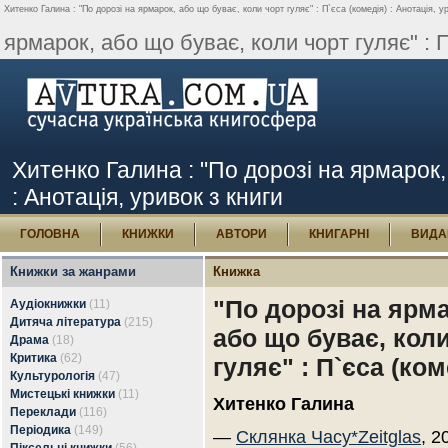
Хитенко Галина : "По дорозі на ярмарок, або що буває, коли чорт гуляє" : П`єса (комедія) : Анотація, ур
ярмарок, або що буває, коли чорт гуляє" : П`
Хитенко Галина : "По дорозі на ярмарок, 
: Анотація, уривок з книги
ГОЛОВНА
КНИЖКИ
АВТОРИ
КНИГАРНІ
ВИДА
Книжки за жанрами
Книжка
"По дорозі на ярм
Аудіокнижки
(11)
Дитяча література
(215)
або що буває, кол
Драма
(18)
Критика
(62)
гуляє" : П`єса (ком
Культурологія
(47)
Мистецькі книжки
(11)
Хитенко Галина
Переклади
(116)
Періодика
(149)
—
Склянка Часу*Zeitglas
, 2