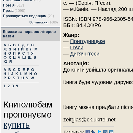
Піксельні книжки
(56)
с. — (Серія: П`єси).
Поезія
(517)
— м.Канів. — Наклад 200 ш
Проза
(1098)
Пропонується видавцям
(21)
ISBN: ISBN 978-966-2305-54
Всі книжки
(1660)
ББК: 84.4.УКР6
Книжки за першою літерою
Жанр:
назви
—
Пригодницьке
А
Б
В
Г
Д
Е
Є
—
П’єси
Ж
З
И
І
Й
К
Л
М
—
Дитячі п'єси
Н
О
П
Р
С
Т
У
Ф
Х
Ц
Ч
Ш
Щ
Э
Ю
Я
Анотація:
До книги увійшла оригінальн
A
B
C
D
E
F
G
H
I
J
K
L
M
N
O
P
R
S
T
U
V
W
Книга буде чудовим дарунко
1
2
3
9
Книголюбам
Книгу можна придбати після
пропонуємо
zeitglas@ck.ukrtel.net
купить
Поділитись: