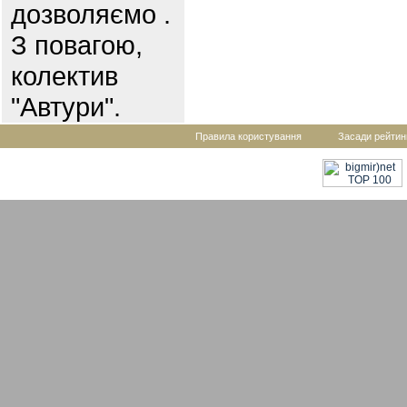
дозволяємо .
З повагою,
колектив
"Автури".
Правила користування
Засади рейтин