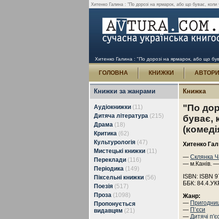
Хитенко Галина : "По дорозі на ярмарок, або що буває, коли чо
Хитенко Галина : "По дорозі на ярмарок, або що буває
ГОЛОВНА
КНИЖКИ
АВТОР
Книжки за жанрами
Книжка
"По дор
Аудіокнижки
(11)
Дитяча література
(215)
буває, 
Драма
(18)
(комеді
Критика
(62)
Культурологія
(47)
Хитенко Гал
Мистецькі книжки
(11)
—
Склянка Ч
Переклади
(116)
— м.Канів. —
Періодика
(149)
ISBN: ISBN 9
Піксельні книжки
(56)
ББК: 84.4.УК
Поезія
(517)
Проза
(1098)
Жанр:
—
Пригодни
Пропонується
—
П’єси
видавцям
(21)
—
Дитячі п'є