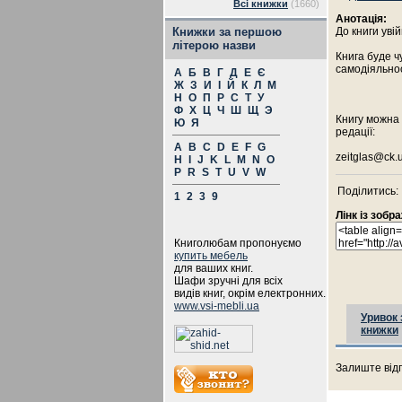
Всі книжки
(1660)
Анотація:
Книжки за першою
До книги уві
літерою назви
Книга буде ч
самодіяльнос
А
Б
В
Г
Д
Е
Є
Ж
З
И
І
Й
К
Л
М
Н
О
П
Р
С
Т
У
Ф
Х
Ц
Ч
Ш
Щ
Э
Книгу можна 
Ю
Я
редації:
A
B
C
D
E
F
G
zeitglas@ck.u
H
I
J
K
L
M
N
O
P
R
S
T
U
V
W
Поділитись:
1
2
3
9
Лінк із зоб
Книголюбам пропонуємо
купить мебель
для ваших книг.
Шафи зручні для всіх
видів книг, окрім електронних.
www.vsi-mebli.ua
Уривок 
книжки
Залиште відг