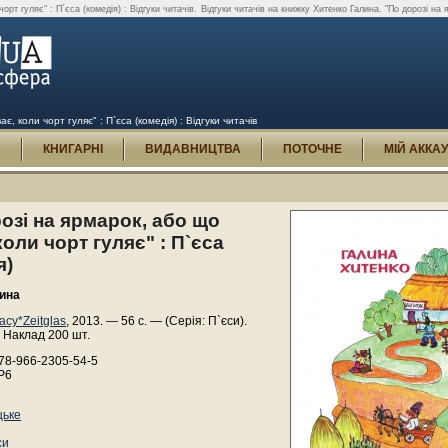
рт гуляє" : П`єса (комедія) : Відгуки читачів.
Відгуки читачів на книжку Хитенко Галина. "По дорозі на 
, коли чорт гуляє" : П`єса (комедія) : Відгуки читачів
И
КНИГАРНІ
ВИДАВНИЦТВА
ПОТОЧНЕ
МІЙ АККА
озі на ярмарок, або що
коли чорт гуляє" : П`єса
я)
ина
асу*Zeitglas
, 2013. — 56 с. — (Серія: П`єси).
 Наклад 200 шт.
78-966-2305-54-5
Р6
цьке
си