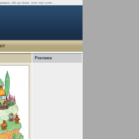
ярмарок, або що буває, коли чорт гуляє...
УНТ
Реклама