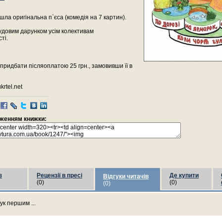
йшла оригінальна п`єса (комедія на 7 картин).
удовим дарунком усім колективам
ті.
придбати післяоплатою 25 грн., замовивши її в
krtel.net
раженням книжки:
з
Рецензії в пресі
Де купити
Відгуки читачів
(0)
(0)
(0)
ук першим ...