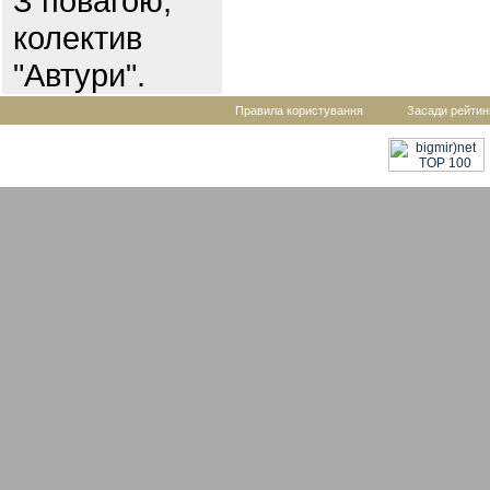
З повагою,
колектив
"Автури".
Правила користування
Засади рейтин