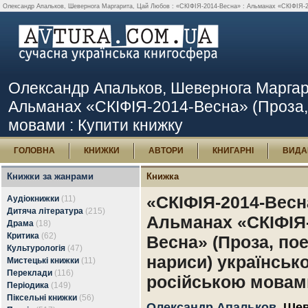
Олександр Апальков, Шевернога Маргарита, Цай Любов : «СКІФІЯ-2014-Весна» : Альманах «СКІФІЯ-2014
Олександр Апальков, Шевернога Маргар
Альманах «СКІФІЯ-2014-Весна» (Проза, п
мовами : Купити книжку
ГОЛОВНА
КНИЖКИ
АВТОРИ
КНИГАРНІ
ВИДА
Книжки за жанрами
Книжка
«СКІФІЯ-2014-Весн
Аудіокнижки
(11)
Дитяча література
(215)
Альманах «СКІФІЯ-
Драма
(18)
Критика
(62)
Весна» (Проза, поез
Культурологія
(47)
нариси) українськ
Мистецькі книжки
(11)
Переклади
(116)
російською мовам
Періодика
(149)
Піксельні книжки
(56)
Олександр Апальков
,
Шев