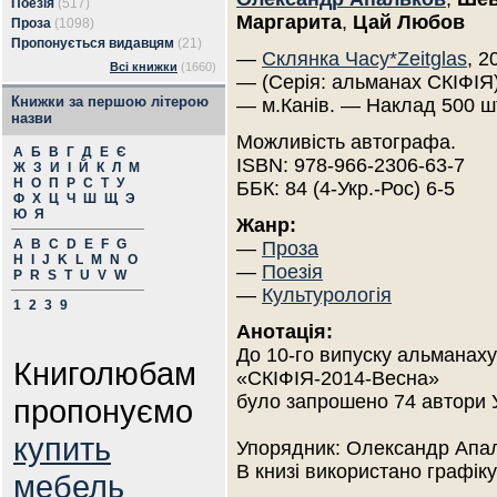
Поезія
(517)
Маргарита
,
Цай Любов
Проза
(1098)
Пропонується видавцям
(21)
—
Склянка Часу*Zeitglas
, 2
Всі книжки
(1660)
— (Серія: альманах СКІФІЯ)
Книжки за першою літерою
— м.Канів. — Наклад 500 ш
назви
Можливість автографа.
А
Б
В
Г
Д
Е
Є
ISBN: 978-966-2306-63-7
Ж
З
И
І
Й
К
Л
М
Н
О
П
Р
С
Т
У
ББК: 84 (4-Укр.-Рос) 6-5
Ф
Х
Ц
Ч
Ш
Щ
Э
Ю
Я
Жанр:
A
B
C
D
E
F
G
—
Проза
H
I
J
K
L
M
N
O
—
Поезія
P
R
S
T
U
V
W
—
Культурологія
1
2
3
9
Анотація:
До 10-го випуску альманаху
Книголюбам
«СКІФІЯ-2014-Весна»
було запрошено 74 автори У
пропонуємо
купить
Упорядник: Олександр Апа
В книзі використано графіку
мебель