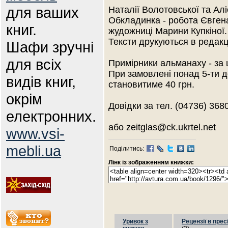
для ваших
Наталії Волотовської та Алі
Обкладинка - робота Євген
книг.
жудожниці Марини Купкіної.
Тексти друкуються в редакці
Шафи зручні
для всіх
Примірники альманаху - за 
При замовлені понад 5-ти д
видів книг,
становитиме 40 грн.
окрім
Довідки за тел. (04736) 368
електронних.
або zeitglas@ck.ukrtel.net
www.vsi-
mebli.ua
Поділитись:
Лінк із зображенням книжки:
Уривок з
Рецензії в прес