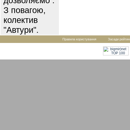
дозволяємо .
З повагою,
колектив
"Автури".
Правила користування
Засади рейтин