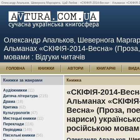
Олександр Апальков, Шевернога Маргарита, Цай Любов : «СКІФІЯ-2014-Весна» : Альманах «СКІФІЯ-2014
Олександр Апальков, Шевернога Маргар
Альманах «СКІФІЯ-2014-Весна» (Проза, п
мовами : Відгуки читачів
ГОЛОВНА
КНИЖКИ
АВТОРИ
КНИГАРНІ
ВИДА
Книжки за жанрами
Книжка
«СКІФІЯ-2014-Весн
Аудіокнижки
(11)
Дитяча література
(215)
Альманах «СКІФІЯ-
Драма
(18)
Критика
(62)
Весна» (Проза, поез
Культурологія
(47)
нариси) українськ
Мистецькі книжки
(11)
Переклади
(116)
російською мовам
Періодика
(149)
Піксельні книжки
(56)
Олександр Апальков
,
Шев