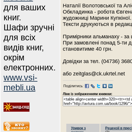
для ваших
Наталії Волотовської та Алі
Обкладинка - робота Євген
книг.
жудожниці Марини Купкіної.
Тексти друкуються в редакці
Шафи зручні
для всіх
Примірники альманаху - за 
При замовлені понад 5-ти д
видів книг,
становитиме 40 грн.
окрім
Довідки за тел. (04736) 368
електронних.
або zeitglas@ck.ukrtel.net
www.vsi-
mebli.ua
Поділитись:
Лінк із зображенням книжки:
Уривок з
Рецензії в прес