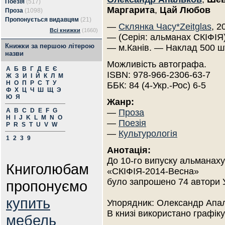
Поезія
(517)
Маргарита
,
Цай Любов
Проза
(1098)
Пропонується видавцям
(21)
—
Склянка Часу*Zeitglas
, 2
Всі книжки
(1660)
— (Серія: альманах СКІФІЯ)
Книжки за першою літерою
— м.Канів. — Наклад 500 ш
назви
Можливість автографа.
А
Б
В
Г
Д
Е
Є
ISBN: 978-966-2306-63-7
Ж
З
И
І
Й
К
Л
М
Н
О
П
Р
С
Т
У
ББК: 84 (4-Укр.-Рос) 6-5
Ф
Х
Ц
Ч
Ш
Щ
Э
Ю
Я
Жанр:
A
B
C
D
E
F
G
—
Проза
H
I
J
K
L
M
N
O
—
Поезія
P
R
S
T
U
V
W
—
Культурологія
1
2
3
9
Анотація:
До 10-го випуску альманаху
Книголюбам
«СКІФІЯ-2014-Весна»
було запрошено 74 автори У
пропонуємо
купить
Упорядник: Олександр Апа
В книзі використано графіку
мебель