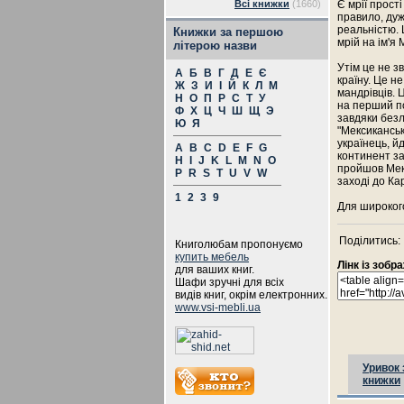
Всі книжки
(1660)
Є мрії прості
правило, дуж
реальністю. 
Книжки за першою
мрій на ім'я 
літерою назви
Утім це не з
А
Б
В
Г
Д
Е
Є
країну. Це н
Ж
З
И
І
Й
К
Л
М
мандрівців. 
Н
О
П
Р
С
Т
У
на перший по
Ф
Х
Ц
Ч
Ш
Щ
Э
завдяки безл
Ю
Я
"Мексиканськ
українець, й
A
B
C
D
E
F
G
континент за
H
I
J
K
L
M
N
O
пройшов Мекс
P
R
S
T
U
V
W
заході до Ка
1
2
3
9
Для широкого
Поділитись:
Книголюбам пропонуємо
купить мебель
Лінк із зоб
для ваших книг.
Шафи зручні для всіх
видів книг, окрім електронних.
www.vsi-mebli.ua
Уривок 
книжки