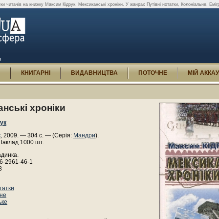
уки читачів на книжку Максим Кідрук. Мексиканські хроніки. У жанрах Путівні нотатки, Колоніальне, Еміг
в
И
КНИГАРНІ
ВИДАВНИЦТВА
ПОТОЧНЕ
МІЙ АККА
нські хроніки
ук
к
, 2009. — 304 с. — (Серія:
Мандри
).
Наклад 1000 шт.
адинка.
6-2961-46-1
8
татки
не
ьке