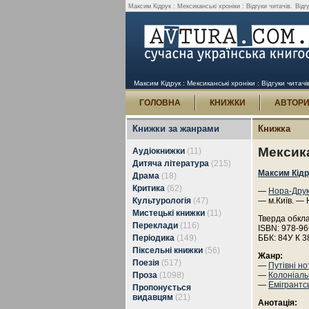
Максим Кідрук : Мексиканські хроніки : Відгуки читачів.
Відг
Максим Кідрук : Мексиканські хроніки : Відгуки читачі
ГОЛОВНА
КНИЖКИ
АВТОР
Книжки за жанрами
Книжка
Мексика
Аудіокнижки
(11)
Дитяча література
(215)
Максим Кідр
Драма
(18)
Критика
(62)
—
Нора-Дру
Культурологія
(47)
— м.Київ. — 
Мистецькі книжки
(11)
Тверда обкл
Переклади
(116)
ISBN: 978-96
Періодика
(149)
ББК: 84У К 3
Піксельні книжки
(56)
Жанр:
Поезія
(517)
—
Путівні но
Проза
(1098)
—
Колоніаль
—
Емігрантс
Пропонується
видавцям
(21)
Анотація: