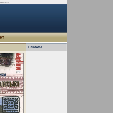
рантське.
УНТ
Реклама