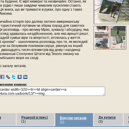
 та буденні. Є мрії химерні та незвичайні. Останні, як
е рідко і лише завдяки чималим зусиллям стають
Ця книга, що ви тримаєте в руках, про одну з таких
Мексика.
вичайна історія про далеку латино-американську
е туристичний путівник чи збірка порад для самотніх
Ця розповідь - про велику Мрію, зухвалу і абсурдну, яка
гляд здавалась нездійсненною, але яка врешті решт,
адній суміші віри та впертості, втілилась у життя.
і хроніки" - захоплююча розповідь про те, як молодий
дучи за безумним покликом серця, рвонув на інший
 дванадцять тисяч кілометрів від дому і наодинці
иканські Сполучені Штати від Тихого океану на
рибського моря на сході.
 загалу читачів.
раженням книжки:
з
Рецензії в пресі
Де купити
Відгуки читачів
(1)
(3)
(1)