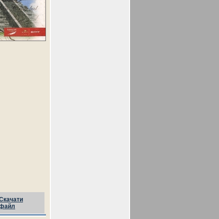
Скачати
файл