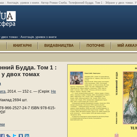
ах : Анотація, уривок з книги.
Автор Роман Скиба. Телефонний Будда. Том 1 : Зібране у двох томах. У 
двох томах : Анотація, уривок з книги
И
КНИГАРНІ
ВИДАВНИЦТВА
ПОТОЧНЕ
МІЙ АККА
ний Будда. Том 1 :
 у двох томах
а
ига
, 2014. — 152 с. — (Серія:
Не
Наклад 2694 шт.
78-966-2527-24-7 ISBN 978-615-
PDF
ики