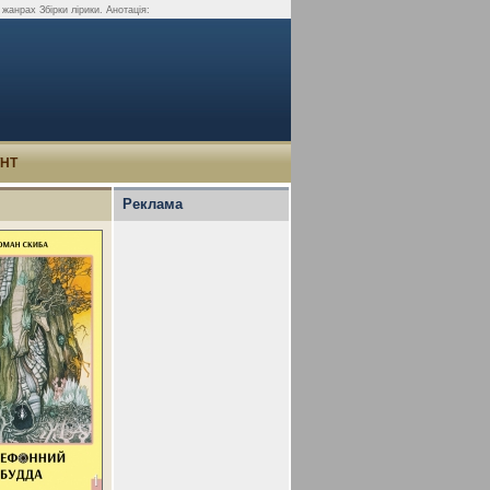
жанрах Збірки лірики. Анотація:
УНТ
Реклама