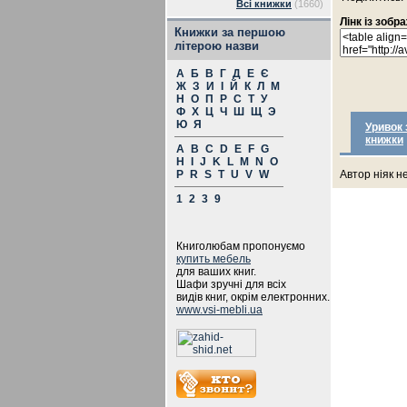
Всі книжки
(1660)
Лінк із зоб
Книжки за першою
літерою назви
А
Б
В
Г
Д
Е
Є
Ж
З
И
І
Й
К
Л
М
Н
О
П
Р
С
Т
У
Ф
Х
Ц
Ч
Ш
Щ
Э
Ю
Я
Уривок 
книжки
A
B
C
D
E
F
G
H
I
J
K
L
M
N
O
P
R
S
T
U
V
W
Автор ніяк н
1
2
3
9
Книголюбам пропонуємо
купить мебель
для ваших книг.
Шафи зручні для всіх
видів книг, окрім електронних.
www.vsi-mebli.ua