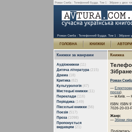
Роман Скиба : Телефонний Будда. Том 1 : Зібране у двох том
Роман Скиба : Телефонний Будда. Том 1 : Зібране у 
ГОЛОВНА
КНИЖКИ
АВТОР
Книжки за жанрами
Книжка
Телефон
Аудіокнижки
(11)
Дитяча література
(215)
Зібране
Драма
(18)
Критика
(62)
Роман Скиб
Культурологія
(47)
—
Електрокн
Мистецькі книжки
(11)
проза
).
Переклади
(116)
— м.Київ. — 
Періодика
(149)
ISBN: ISBN 9
Піксельні книжки
(56)
7026-20-03-
Поезія
(517)
Жанр:
Проза
(1098)
—
Збірки лір
Пропонується
видавцям
(21)
Поділитись: