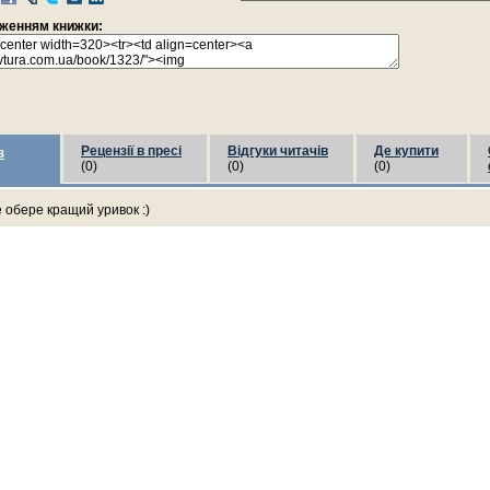
раженням книжки:
Рецензії в пресі
Відгуки читачів
Де купити
з
(0)
(0)
(0)
е обере кращий уривок :)