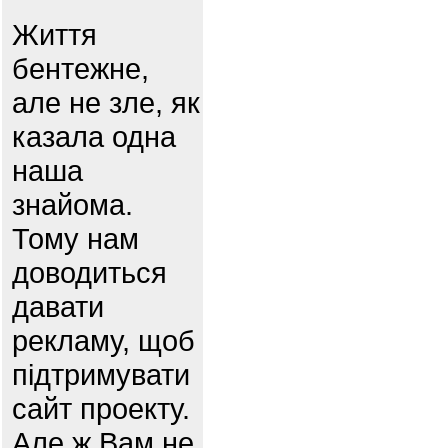
Життя
бентежне,
але не зле, як
казала одна
наша
знайома.
Тому нам
доводиться
давати
рекламу, щоб
підтримувати
сайт проекту.
Але ж Вам не