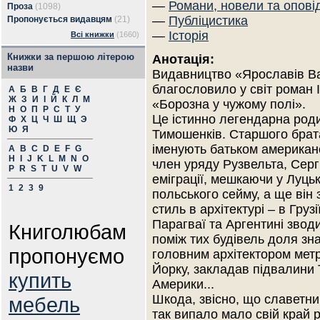
—
Романи, новели та опові
Проза
(1098)
—
Публіцистика
Пропонується видавцям
(21)
—
Історія
Всі книжки
(1660)
Книжки за першою літерою
Анотація:
назви
Видавництво «Ярославів В
благословило у світ роман 
А
Б
В
Г
Д
Е
Є
Ж
З
И
І
Й
К
Л
М
«Борозна у чужому полі».
Н
О
П
Р
С
Т
У
Це істинно легендарна роди
Ф
Х
Ц
Ч
Ш
Щ
Э
Ю
Я
Тимошенків. Старшого брат
іменують батьком американ
A
B
C
D
E
F
G
H
I
J
K
L
M
N
O
член уряду Рузвельта, Серг
P
R
S
T
U
V
W
еміграції, мешкаючи у Луць
1
2
3
9
польського сейму, а ще він
стиль в архітектурі – в Грузії
Парагваї та Аргентині зводи
Книголюбам
поміж тих будівель доля зн
пропонуємо
головним архітектором мет
Йорку, закладав підвалини 
купить
Америки...
Шкода, звісно, що славетни
мебель
так випало мало свій край 