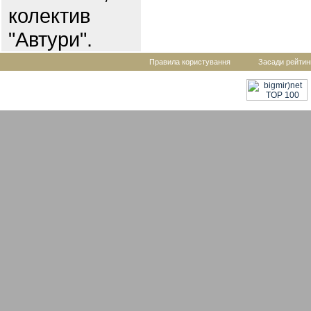
колектив
"Автури".
Правила користування
Засади рейтин