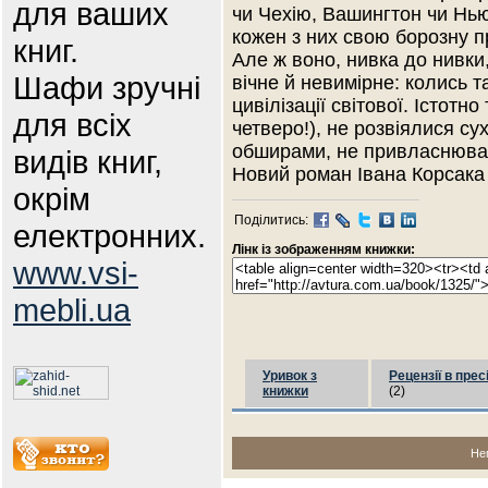
для ваших
чи Чехію, Вашингтон чи Нь
кожен з них свою борозну пр
книг.
Але ж воно, нивка до нивки
Шафи зручні
вічне й невимірне: колись 
цивілізації світової. Істотн
для всіх
четверо!), не розвіялися с
обширами, не привласнюв
видів книг,
Новий роман Івана Корсака
окрім
Поділитись:
електронних.
Лінк із зображенням книжки:
www.vsi-
mebli.ua
Уривок з
Рецензії в прес
книжки
(2)
Не