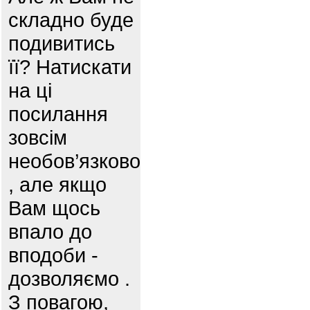
складно буде
подивитись
її? Натискати
на ці
посилання
зовсім
необов’язково
, але якщо
Вам щось
впало до
вподоби -
дозволяємо .
З повагою,