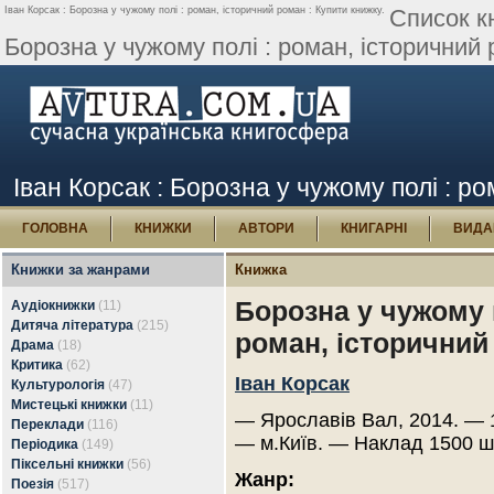
Іван Корсак : Борозна у чужому полі : роман, історичний роман : Купити книжку.
Список к
Борозна у чужому полі : роман, історичний 
Іван Корсак : Борозна у чужому полі : р
ГОЛОВНА
КНИЖКИ
АВТОРИ
КНИГАРНІ
ВИДА
Книжки за жанрами
Книжка
Борозна у чужому п
Аудіокнижки
(11)
Дитяча література
(215)
роман, історичний
Драма
(18)
Критика
(62)
Іван Корсак
Культурологія
(47)
Мистецькі книжки
(11)
— Ярославів Вал, 2014. — 1
Переклади
(116)
— м.Київ. — Наклад 1500 ш
Періодика
(149)
Піксельні книжки
(56)
Жанр:
Поезія
(517)