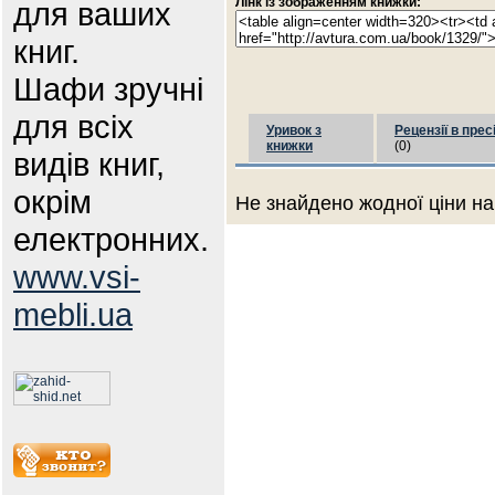
Лінк із зображенням книжки:
для ваших
книг.
Шафи зручні
для всіх
Уривок з
Рецензії в прес
книжки
(0)
видів книг,
окрім
Не знайдено жодної ціни на
електронних.
www.vsi-
mebli.ua