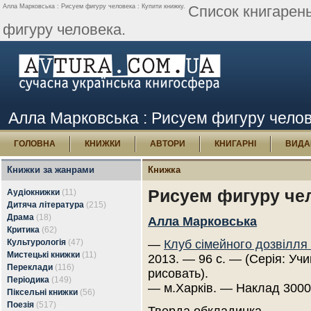
Алла Марковська : Рисуем фигуру человека : Купити книжку.
Список книгарен
фигуру человека.
Алла Марковська : Рисуем фигуру челов
ГОЛОВНА
КНИЖКИ
АВТОРИ
КНИГАРНІ
ВИДА
Книжки за жанрами
Книжка
Рисуем фигуру че
Аудіокнижки
(11)
Дитяча література
(215)
Драма
(18)
Алла Марковська
Критика
(62)
Культурологія
(47)
—
Клуб сімейного дозвілля
Мистецькі книжки
(11)
2013. — 96 с. — (Серія: Уч
Переклади
(116)
рисовать).
Періодика
(149)
— м.Харків. — Наклад 3000
Піксельні книжки
(56)
Поезія
(517)