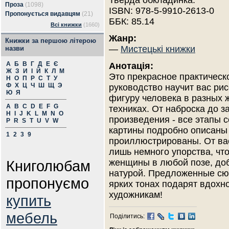
Тверда обкладинка.
Проза
(1098)
ISBN: 978-5-9910-2613-0
Пропонується видавцям
(21)
ББК: 85.14
Всі книжки
(1660)
Жанр:
Книжки за першою літерою
—
Мистецькі книжки
назви
А
Б
В
Г
Д
Е
Є
Анотація:
Ж
З
И
І
Й
К
Л
М
Это прекрасное практическ
Н
О
П
Р
С
Т
У
Ф
Х
Ц
Ч
Ш
Щ
Э
руководство научит вас ри
Ю
Я
фигуру человека в разных
A
B
C
D
E
F
G
техниках. От наброска до з
H
I
J
K
L
M
N
O
произведения - все этапы 
P
R
S
T
U
V
W
картины подробно описаны
1
2
3
9
проиллюстрированы. От ва
лишь немного упорства, чт
Книголюбам
женщины в любой позе, до
натурой. Предложенные сю
пропонуємо
ярких тонах подарят вдохн
художникам!
купить
мебель
Поділитись: