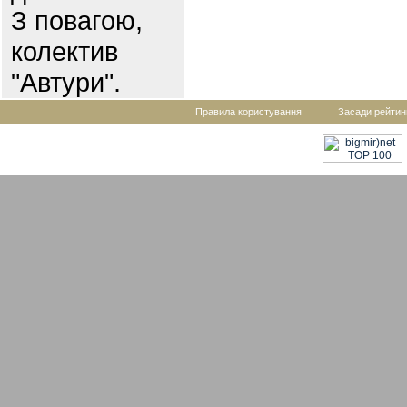
З повагою,
колектив
"Автури".
Правила користування
Засади рейтин