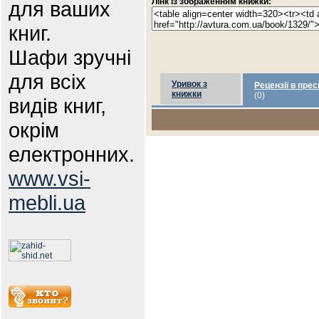
Лінк із зображенням книжки:
для ваших
книг.
Шафи зручні
для всіх
Уривок з
Рецензії в прес
книжки
(0)
видів книг,
окрім
електронних.
www.vsi-
mebli.ua