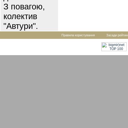
З повагою,
колектив
"Автури".
Правила користування
Засади рейтин