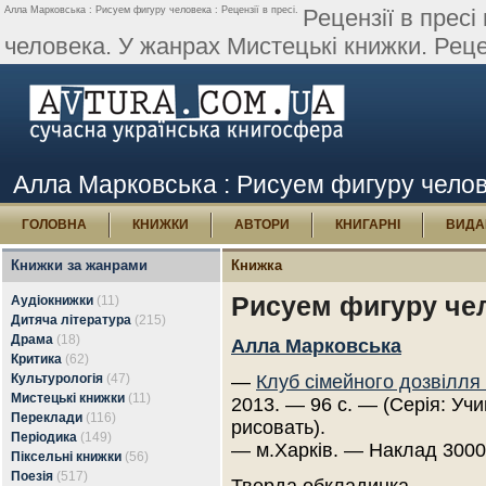
Алла Марковська : Рисуем фигуру человека : Рецензії в пресі.
Рецензії в прес
человека. У жанрах Мистецькі книжки. Рецен
Алла Марковська : Рисуем фигуру челове
ГОЛОВНА
КНИЖКИ
АВТОРИ
КНИГАРНІ
ВИДА
Книжки за жанрами
Книжка
Рисуем фигуру че
Аудіокнижки
(11)
Дитяча література
(215)
Драма
(18)
Алла Марковська
Критика
(62)
Культурологія
(47)
—
Клуб сімейного дозвілля
Мистецькі книжки
(11)
2013. — 96 с. — (Серія: Уч
Переклади
(116)
рисовать).
Періодика
(149)
— м.Харків. — Наклад 3000
Піксельні книжки
(56)
Поезія
(517)