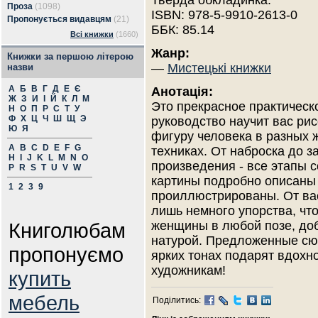
Тверда обкладинка.
Проза
(1098)
ISBN: 978-5-9910-2613-0
Пропонується видавцям
(21)
ББК: 85.14
Всі книжки
(1660)
Жанр:
Книжки за першою літерою
—
Мистецькі книжки
назви
А
Б
В
Г
Д
Е
Є
Анотація:
Ж
З
И
І
Й
К
Л
М
Это прекрасное практическ
Н
О
П
Р
С
Т
У
Ф
Х
Ц
Ч
Ш
Щ
Э
руководство научит вас ри
Ю
Я
фигуру человека в разных
A
B
C
D
E
F
G
техниках. От наброска до з
H
I
J
K
L
M
N
O
произведения - все этапы 
P
R
S
T
U
V
W
картины подробно описаны
1
2
3
9
проиллюстрированы. От ва
лишь немного упорства, чт
Книголюбам
женщины в любой позе, до
натурой. Предложенные сю
пропонуємо
ярких тонах подарят вдохн
художникам!
купить
мебель
Поділитись: