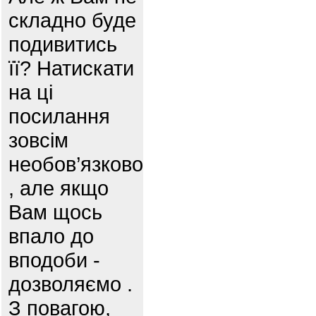
складно буде
подивитись
її? Натискати
на ці
посилання
зовсім
необов’язково
, але якщо
Вам щось
впало до
вподоби -
дозволяємо .
З повагою,