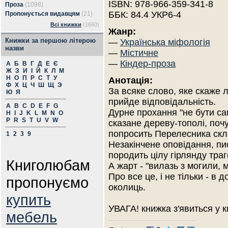
ISBN: 978-966-359-341-8
Проза
(1098)
ББК: 84.4 УКР6-4
Пропонується видавцям
(21)
Всі книжки
(1660)
Жанр:
Книжки за першою літерою
—
Українська міфологія
назви
—
Містичне
—
Кіндер-проза
А
Б
В
Г
Д
Е
Є
Ж
З
И
І
Й
К
Л
М
Н
О
П
Р
С
Т
У
Анотація:
Ф
Х
Ц
Ч
Ш
Щ
Э
За всяке слово, яке скаже 
Ю
Я
прийде відповідальність.
A
B
C
D
E
F
G
Дурне прохання "не бути са
H
I
J
K
L
M
N
O
P
R
S
T
U
V
W
сказане дереву-тополі, почу
попросить Перелесника скла
1
2
3
9
Незакінчене оповідання, пис
породить цілу гірлянду тра
Книголюбам
А жарт - "вилазь з могили, 
Про все це, і не тільки - в д
пропонуємо
околиць.
купить
УВАГА! книжка з'явиться у 
мебель