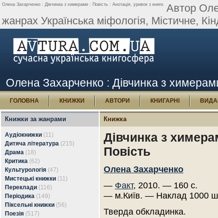
Олена Захарченко : Дівчинка з химерами : Повість : Анотація, уривок з книги.
Автор Оле
жанрах Українська міфологія, Містичне, Кінд
Олена Захарченко : Дівчинка з химерами 
ГОЛОВНА
КНИЖКИ
АВТОРИ
КНИГАРНІ
ВИДА
Книжки за жанрами
Книжка
Дівчинка з химера
Аудіокнижки
(11)
Дитяча література
(215)
Повість
Драма
(18)
Критика
(62)
Олена Захарченко
Культурологія
(47)
Мистецькі книжки
(11)
—
Факт
, 2010. — 160 с.
Переклади
(116)
— м.Київ. — Наклад 1000 ш
Періодика
(149)
Піксельні книжки
(56)
Тверда обкладинка.
Поезія
(517)