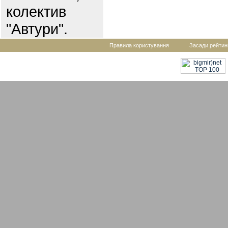
колектив
"Автури".
Правила користування
Засади рейтин