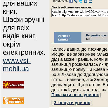
для ваших
Поділитись:
Лінк із зображенням книжки:
книг.
Шафи зручні
для всіх
видів книг,
Рецензії в прес
Уривок з
(3)
книжки
окрім
Колись давно, до тисяча дев
електронних.
місцях, де зараз живе Ольк
www.vsi-
дід) а може і раніше, коли 
залізниця розвивалась як д
mebli.ua
залізницю пряму – з Києва н
бо зі Львова до Здолбунова 
п'ять.... напевне, а зі Здол
дванадцять. Ще й стояв. Бо 
досі так їздить, але тоді, 
Показати весь уривок
]
[
Згорнути уривок
]