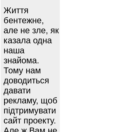
Життя
бентежне,
але не зле, як
казала одна
наша
знайома.
Тому нам
доводиться
давати
рекламу, щоб
підтримувати
сайт проекту.
Але ж Вам не