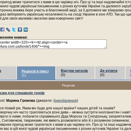
пригод може трапитися з вами в цю чарівну ніч. Про ці та інші надзвичайні іст
 книзі чудові українські письменники з різних куточків України та далекого зару
тронна книжка бере участь в благочинній акції, за її допомоги ми збираємо гр
зараз виборюють українську незалежність на сході України в зоні АТО. Так що щ
ї для своїх малюків і веселих вам новорічних свят!
раженням книжки:
з
Відгуки читачів
Де купити
Рецензії в пресі
(0)
(0)
(1)
Рецензія
азки для справжніх героїв
зії:
Марина Громова
(джерело:
Книгобачення
)
я Новий рік. Яким він буде для нашої країни? наших дітей та онуків?
оворічну ніч часто трапляються різні дива – можна зустріти інопланетян і навіт
ати із ними, побачити справжнього Діда Мороза та Снігуроньку, заприятелюв
 Сніговичком, тваринами, які вміють розмовляти або й з розумною сніжинкою; 
вірних пригод може трапитися з вами в цю чарівну ніч. Про ці та інші надзвичай
 вас в цій книзі чудові українські письменники з різних куточків України та дал