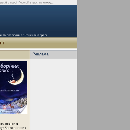
ензії в пресі.
Рецензії в пресі на книжку...
та оповідання : Рецензії в пресі
УНТ
Реклама
ятелювати з
 ще багато інших