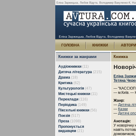
Еліна Заржицька, Любов Відута, Володимир Вакуленко-К, Нат
Еліна Заржицька, Любов Відута, Володимир Вакуленк
ГОЛОВНА
КНИЖКИ
АВТОР
Книжки за жанрами
Книжка
Новоріч
Аудіокнижки
(11)
Дитяча література
(215)
Еліна Зарж
Драма
(18)
Тетяна Чере
Критика
(62)
Культурологія
(47)
— "КАССІОПЕЯ
— м.Київ. — 
Мистецькі книжки
(11)
Переклади
(116)
Жанр:
Періодика
(149)
—
Дитяча лі
—
Казки
Піксельні книжки
(56)
—
Дитячі оп
Поезія
(517)
Проза
(1098)
Анотація:
У новорічну 
Пропонується
навіть потов
видавцям
(21)
домовичком, 