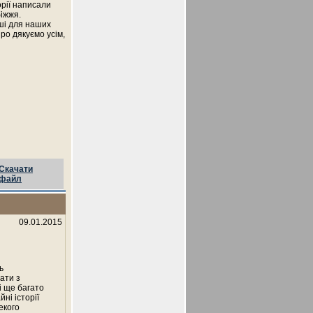
орії написали
біжжя.
оші для наших
иро дякуємо усім,
Скачати
файл
09.01.2015
ь
ати з
і ще багато
ні історії
екого