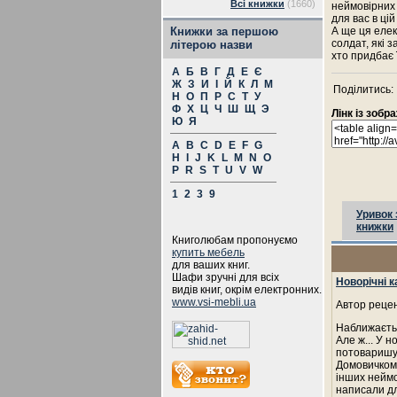
Всі книжки
(1660)
неймовірних 
для вас в цій
Книжки за першою
А ще ця елек
солдат, які 
літерою назви
хто придбає ї
А
Б
В
Г
Д
Е
Є
Ж
З
И
І
Й
К
Л
М
Поділитись:
Н
О
П
Р
С
Т
У
Ф
Х
Ц
Ч
Ш
Щ
Э
Лінк із зоб
Ю
Я
A
B
C
D
E
F
G
H
I
J
K
L
M
N
O
P
R
S
T
U
V
W
1
2
3
9
Уривок 
книжки
Книголюбам пропонуємо
купить мебель
для ваших книг.
Шафи зручні для всіх
Новорічні к
видів книг, окрім електронних.
www.vsi-mebli.ua
Автор рецен
Наближаєтьс
Але ж... У н
потоваришув
Домовичком,
інших неймо
написали для