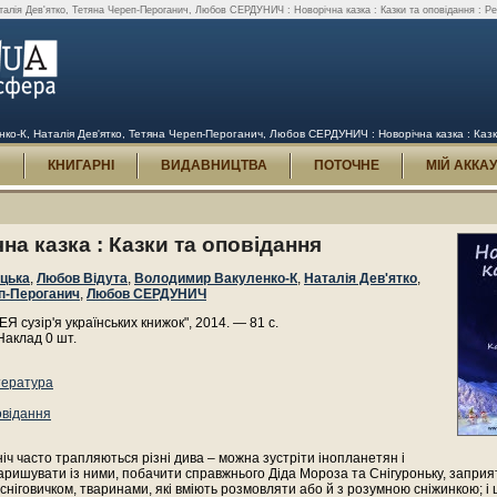
алія Дев'ятко, Тетяна Череп-Пероганич, Любов СЕРДУНИЧ : Новорічна казка : Казки та оповідання : Рец
о-К, Наталія Дев'ятко, Тетяна Череп-Пероганич, Любов СЕРДУНИЧ : Новорічна казка : Казки 
И
КНИГАРНІ
ВИДАВНИЦТВА
ПОТОЧНЕ
МІЙ АККА
на казка : Казки та оповідання
ицька
,
Любов Відута
,
Володимир Вакуленко-К
,
Наталія Дев'ятко
,
п-Пероганич
,
Любов СЕРДУНИЧ
 сузір'я українських книжок", 2014. — 81 с.
Наклад 0 шт.
тература
овідання
ніч часто трапляються різні дива – можна зустріти інопланетян і
аришувати із ними, побачити справжнього Діда Мороза та Снігуроньку, запри
сніговичком, тваринами, які вміють розмовляти або й з розумною сніжинкою; і