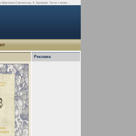
 Шевченко-Савчинська, К. Балашов. Тести з латин...
УНТ
Реклама