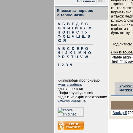
Всі книжки
(1660)
термінології
контролювати
Книжки за першою
нормативної 
літерою назви
а також меди
кількох блок
А
Б
В
Г
Д
Е
Є
навчальних ц
Ж
З
И
І
Й
К
Л
М
варіанти тес
Н
О
П
Р
С
Т
У
будь-якому е
Ф
Х
Ц
Ч
Ш
Щ
Э
Ю
Я
Поділитись:
A
B
C
D
E
F
G
Лінк із зоб
H
I
J
K
L
M
N
O
P
R
S
T
U
V
W
1
2
3
9
Книголюбам пропонуємо
купить мебель
Уривок 
для ваших книг.
книжки
Шафи зручні для всіх
видів книг, окрім електронних.
www.vsi-mebli.ua
Book.pdf
729