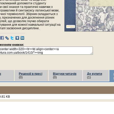
 покликаний допомогти студенту
 свої знання та практичні навички з
граматики й синтаксису латинської мови,
чної термінології. Збірник складається з
ів, призначених для досягнення різних
ілей, що дозволяє гнучко обирати
тування для кожної навчальної ситуації на
тапі засвоєння дисципліни.
раженням книжки:
з
Рецензії в пресі
Відгуки читачів
Де купити
(0)
(0)
(1)
.81 KB