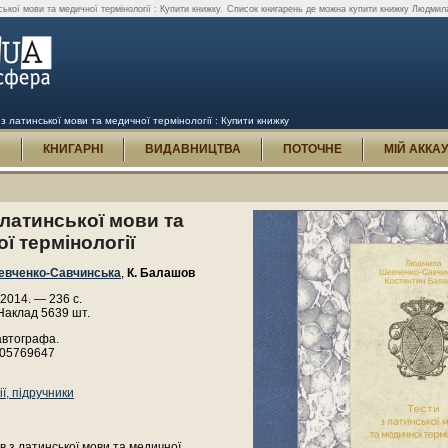
кої мови та медичної термінології : Купити книжку.
Список книгарень де можна купити книжку Людмила
 латинської мови та медичної термінології : Купити книжку
И
КНИГАРНІ
ВИДАВНИЦТВА
ПОТОЧНЕ
МІЙ АККА
 латинської мови та
ї термінології
вченко-Савчинська
,
К. Балашов
 2014. — 236 с.
Наклад 5639 шт.
автографа.
505769647
ї, підручники
ів з латинської мови та медичної