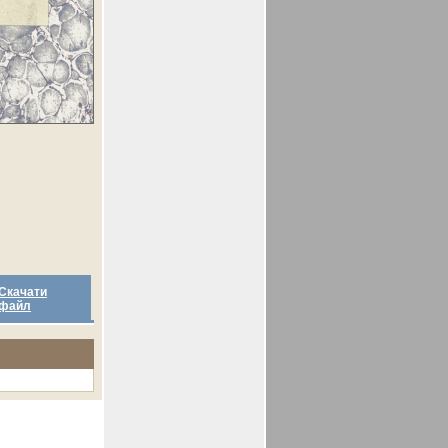
Скачати
файл