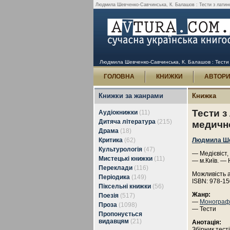
Людмила Шевченко-Савчинська, К. Балашов : Тести з латинсь
Людмила Шевченко-Савчинська, К. Балашов : Тести з
ГОЛОВНА
КНИЖКИ
АВТОР
Книжки за жанрами
Книжка
Тести з
Аудіокнижки
(11)
Дитяча література
(215)
медично
Драма
(18)
Критика
(62)
Людмила Ше
Культурологія
(47)
— Медієвіст,
Мистецькі книжки
(11)
— м.Київ. — 
Переклади
(116)
Можливість 
Періодика
(149)
ISBN: 978-1
Піксельні книжки
(56)
Жанр:
Поезія
(517)
—
Монографі
Проза
(1098)
— Тести
Пропонується
видавцям
(21)
Анотація:
Збірник тест