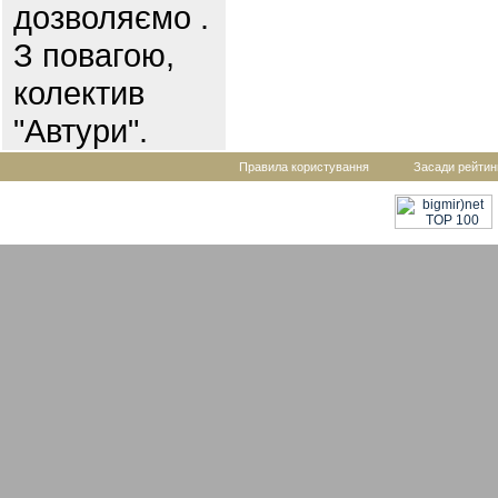
дозволяємо .
З повагою,
колектив
"Автури".
Правила користування
Засади рейтин