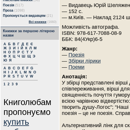
Піксельні книжки
(56)
— Видавець Юрій Шеляженк
Поезія
(517)
Проза
(1098)
— 152 с.
Пропонується видавцям
(21)
— м.Київ. — Наклад 2124 ш
Всі книжки
(1660)
Можливість автографа.
Книжки за першою літерою
ISBN: 978-617-7088-08-9
назви
ББК: 84(4Укр)6-5
А
Б
В
Г
Д
Е
Є
Жанр:
Ж
З
И
І
Й
К
Л
М
Н
О
П
Р
С
Т
У
—
Поезія
Ф
Х
Ц
Ч
Ш
Щ
Э
—
Збірки лірики
Ю
Я
—
Поеми
A
B
C
D
E
F
G
H
I
J
K
L
M
N
O
Анотація:
P
R
S
T
U
V
W
У збірці представлені вірші 
1
2
3
9
співпереживання, вірші для
священність почуття гумору.
Книголюбам
всією чарівною відвертістю:
творить душу-Логос"; “Наші
пропонуємо
поезія – це не поезія. Спра
купить
Альтернативний лінк для ска