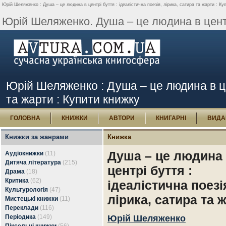
Юрій Шеляженко : Душа – це людина в центрі буття : ідеалістична поезія, лірика, сатира та жарти : Ку
Юрій Шеляженко. Душа – це людина в центрі
Юрій Шеляженко : Душа – це людина в цен
та жарти : Купити книжку
ГОЛОВНА
КНИЖКИ
АВТОРИ
КНИГАРНІ
ВИДА
Книжки за жанрами
Книжка
Душа – це людина
Аудіокнижки
(11)
Дитяча література
(215)
центрі буття :
Драма
(18)
Критика
(62)
ідеалістична поезі
Культурологія
(47)
лірика, сатира та 
Мистецькі книжки
(11)
Переклади
(116)
Періодика
(149)
Юрій Шеляженко