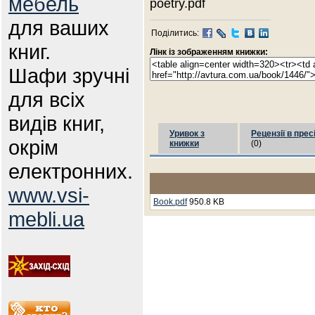
мебель
poetry.pdf
для ваших
Поділитись:
книг.
Лінк із зображенням книжки:
Шафи зручні
для всіх
видів книг,
Уривок з
Рецензії в прес
окрім
книжки
(0)
електронних.
www.vsi-
Book.pdf
950.8 KB
mebli.ua