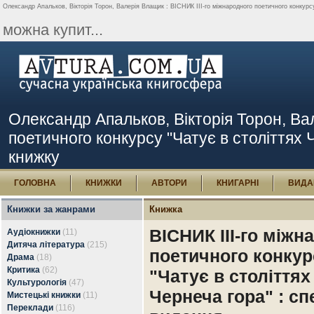
Олександр Апальков, Вікторія Торон, Валерія Влащик : ВІСНИК III-го міжнародного поетичного конкурсу
можна купит...
Олександр Апальков, Вікторія Торон, Вал
поетичного конкурсу "Чатує в століттях 
книжку
ГОЛОВНА
КНИЖКИ
АВТОРИ
КНИГАРНІ
ВИДА
Книжки за жанрами
Книжка
ВІСНИК III-го міжн
Аудіокнижки
(11)
Дитяча література
(215)
поетичного конкур
Драма
(18)
Критика
(62)
"Чатує в століттях
Культурологія
(47)
Чернеча гора" : сп
Мистецькі книжки
(11)
Переклади
(116)