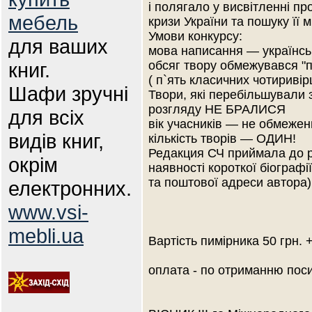
і полягало у висвітленні п
мебель
кризи України та пошуку її 
Умови конкурсу:
для ваших
мова написання — українськ
книг.
обсяг твору обмежувався "
( п`ять класичних чотириві
Шафи зручні
Твори, які перебільшували 
розгляду НЕ БРАЛИСЯ
для всіх
вік учасників — не обмежен
видів книг,
кількість творів — ОДИН!
Редакция СЧ приймала до ро
окрім
наявності короткої біографі
та поштової адреси автора)
електронних.
www.vsi-
mebli.ua
Вартість пимірника 50 грн. +
оплата - по отриманню поси