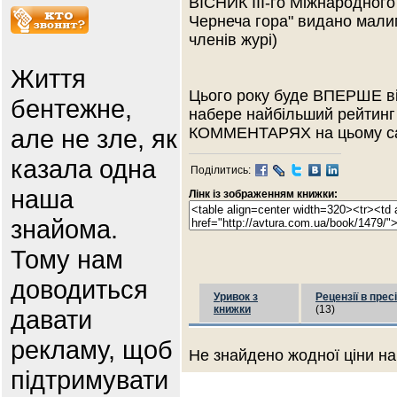
ВІСНИК III-го Міжнародного 
Чернеча гора" видано малим
членів журі)
Життя
Цього року буде ВПЕРШЕ ві
бентежне,
набере найбільший рейтинг
але не зле, як
КОММЕНТАРЯХ на цьому са
казала одна
Поділитись:
наша
Лінк із зображенням книжки:
знайома.
Тому нам
доводиться
Уривок з
Рецензії в пресі
книжки
(13)
давати
рекламу, щоб
Не знайдено жодної ціни на
підтримувати