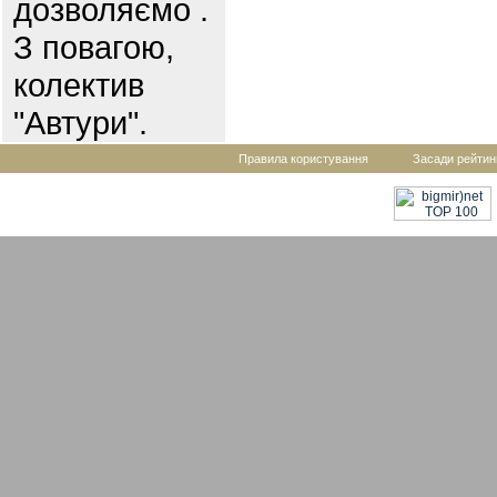
дозволяємо .
З повагою,
колектив
"Автури".
Правила користування
Засади рейтин