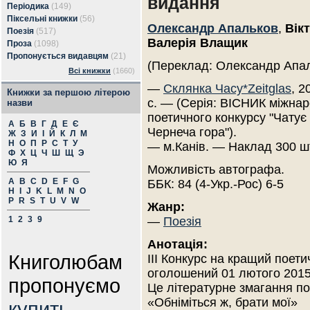
видання
Періодика
(149)
Піксельні книжки
(56)
Олександр Апальков
,
Вік
Поезія
(517)
Валерія Влащик
Проза
(1098)
Пропонується видавцям
(21)
(Переклад: Олександр Апа
Всі книжки
(1660)
—
Склянка Часу*Zeitglas
, 2
Книжки за першою літерою
с. — (Серія: ВІСНИК міжна
назви
поетичного конкурсу "Чатує 
А
Б
В
Г
Д
Е
Є
Чернеча гора").
Ж
З
И
І
Й
К
Л
М
Н
О
П
Р
С
Т
У
— м.Канів. — Наклад 300 ш
Ф
Х
Ц
Ч
Ш
Щ
Э
Ю
Я
Можливість автографа.
A
B
C
D
E
F
G
ББК: 84 (4-Укр.-Рос) 6-5
H
I
J
K
L
M
N
O
P
R
S
T
U
V
W
Жанр:
1
2
3
9
—
Поезія
Анотація:
Книголюбам
III Конкурс на кращий поет
оголошений 01 лютого 2015 
пропонуємо
Це літературне змагання по
«Обніміться ж, брати мої»
купить