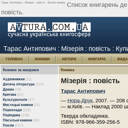
Тарас Антипович : Мізерія : повість : Купити книжку.
Список книгарень де
повість.
Тарас Антипович : Мізерія : повість : Ку
ГОЛОВНА
КНИЖКИ
АВТОРИ
КНИГАРНІ
ВИДА
Книжки за жанрами
Книжка
Мізерія : повість
Аудіокнижки
(11)
Дитяча література
(215)
Драма
(18)
Тарас Антипович
Критика
(62)
Культурологія
(47)
—
Нора-Друк
, 2007. — 208 с
Мистецькі книжки
(11)
— м.Київ. — Наклад 2000 ш
Переклади
(116)
Періодика
(149)
Тверда обкладинка.
Піксельні книжки
(56)
ISBN: 978-966-359-256-5
Поезія
(517)