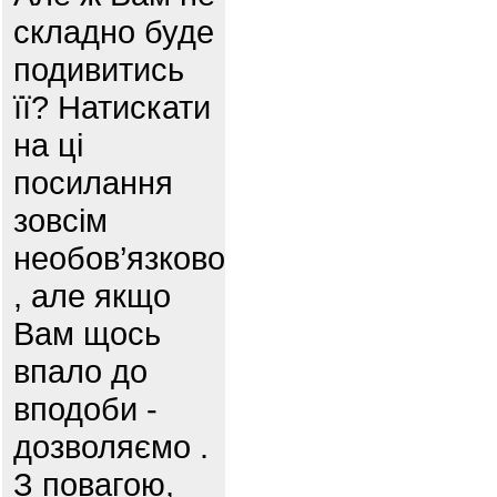
складно буде
подивитись
її? Натискати
на ці
посилання
зовсім
необов’язково
, але якщо
Вам щось
впало до
вподоби -
дозволяємо .
З повагою,