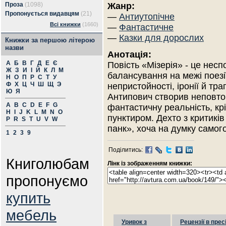
Проза
(1098)
Жанр:
Пропонується видавцям
(21)
—
Антиутопічне
Всі книжки
(1660)
—
Фантастичне
—
Казки для дорослих
Книжки за першою літерою
назви
Анотація:
А
Б
В
Г
Д
Е
Є
Повість «Мізерія» - це несп
Ж
З
И
І
Й
К
Л
М
балансування на межі поезі
Н
О
П
Р
С
Т
У
Ф
Х
Ц
Ч
Ш
Щ
Э
непристойності, іронії й тра
Ю
Я
Антипович створив неповто
A
B
C
D
E
F
G
фантастичну реальність, крі
H
I
J
K
L
M
N
O
пунктиром. Дехто з критиків
P
R
S
T
U
V
W
панк», хоча на думку самого
1
2
3
9
Поділитись:
Книголюбам
Лінк із зображенням книжки:
пропонуємо
купить
мебель
Уривок з
Рецензії в прес