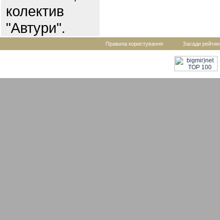
колектив
"Автури".
Правила користування
Засади рейтин