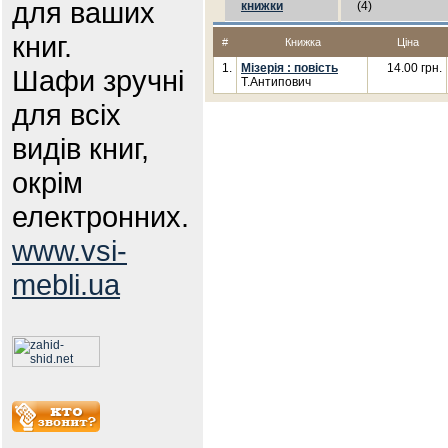
для ваших
книжки
(4)
книг.
#
Книжка
Ціна
1.
Мізерія : повість
14.00 грн.
Шафи зручні
Т.Антипович
для всіх
видів книг,
окрім
електронних.
www.vsi-
mebli.ua