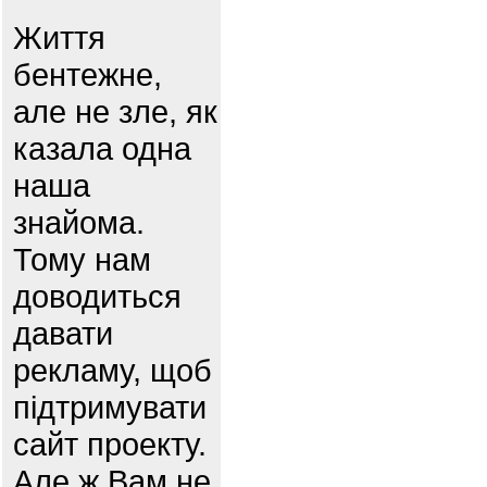
Життя
бентежне,
але не зле, як
казала одна
наша
знайома.
Тому нам
доводиться
давати
рекламу, щоб
підтримувати
сайт проекту.
Але ж Вам не