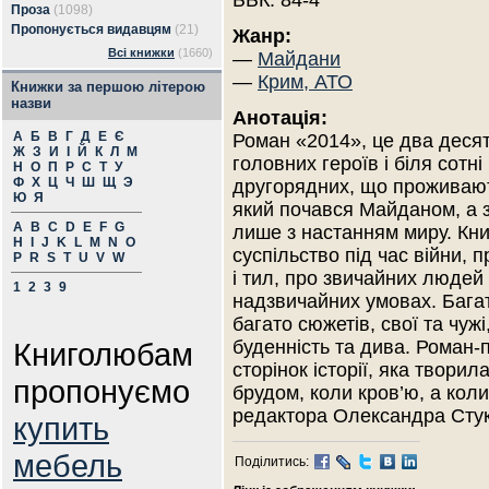
ББК: 84-4
Проза
(1098)
Пропонується видавцям
(21)
Жанр:
Всі книжки
(1660)
—
Майдани
—
Крим, АТО
Книжки за першою літерою
назви
Анотація:
А
Б
В
Г
Д
Е
Є
Роман «2014», це два деся
Ж
З
И
І
Й
К
Л
М
головних героїв і біля сотні
Н
О
П
Р
С
Т
У
Ф
Х
Ц
Ч
Ш
Щ
Э
другорядних, що проживают
Ю
Я
який почався Майданом, а з
A
B
C
D
E
F
G
лише з настанням миру. Кни
H
I
J
K
L
M
N
O
суспільство під час війни, 
P
R
S
T
U
V
W
і тил, про звичайних людей
1
2
3
9
надзвичайних умовах. Багат
багато сюжетів, свої та чужі
Книголюбам
буденність та дива. Роман-
сторінок історії, яка твори
пропонуємо
брудом, коли кров’ю, а кол
редактора Олександра Сту
купить
мебель
Поділитись: