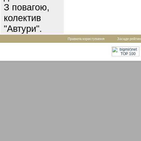
З повагою,
колектив
"Автури".
Правила користування
Засади рейтин