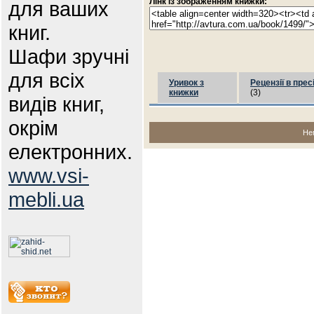
Лінк із зображенням книжки:
для ваших
книг.
Шафи зручні
для всіх
Уривок з
Рецензії в прес
книжки
(3)
видів книг,
окрім
Не
електронних.
www.vsi-
mebli.ua