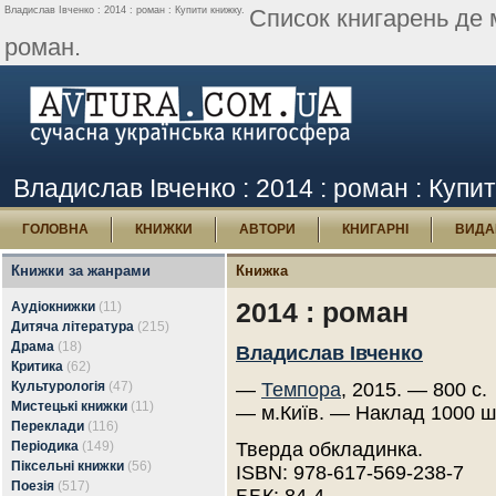
Владислав Івченко : 2014 : роман : Купити книжку.
Список книгарень де 
роман.
Владислав Івченко : 2014 : роман : Купи
ГОЛОВНА
КНИЖКИ
АВТОРИ
КНИГАРНІ
ВИДА
Книжки за жанрами
Книжка
2014 : роман
Аудіокнижки
(11)
Дитяча література
(215)
Драма
(18)
Владислав Івченко
Критика
(62)
Культурологія
(47)
—
Темпора
, 2015. — 800 с.
Мистецькі книжки
(11)
— м.Київ. — Наклад 1000 ш
Переклади
(116)
Періодика
(149)
Тверда обкладинка.
Піксельні книжки
(56)
ISBN: 978-617-569-238-7
Поезія
(517)