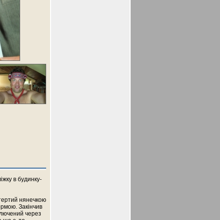
іжку в будинку-
 стертий нянечкою
ормою. Закінчив
иключений через