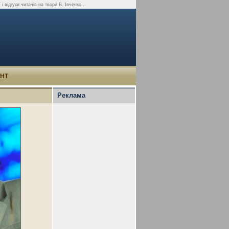
і відгуки читачів на твори В. Івченко...
УНТ
Реклама