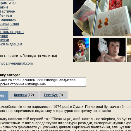
Крим, АТО
аюче
тастичне
Фентезі
годницьке
овики, екшн
прози
нтальна проза
уари
книжки
ься видавцям
я та славить Господа. (з молитви)
nyga.livejournal.com
інку автора:
Книжки
(12)
Гестбук
(0)
ія
лерійович Івченко народився в 1976 році в Сумах. По легенді був зачатий на л
хова, що спричинило подальшу літературно-центричну орієнтацію.
адку написав свій перший твір "Пісочниця", який, нажаль, не зберігся, бо був
иховательки. У школі продовжував літературні розвідки, експериментував з ф
ономічного факультету у Сумському філіалі Харківської політехніки, але був в