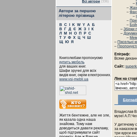
Всі автори
(336)
–
–
Жах
Автори за першою
–
Фан
літерою прізвища
–
–
При
B
C
I
K
W
Y
А
Б
–
Бой
В
Г
Д
Є
Ж
З
І
К
–
Збірки 
Л
М
Н
О
П
Р
С
–
Докуме
Т
У
Ф
Х
Ц
Ч
Ш
–
Мем
Щ
Ю
Я
–
Піксельні 
–
Пропонуєт
Епіграф:
Книголюбам пропонуємо
Всяке диханн
купить мебель
для ваших книг.
Сайт:
superk
Шафи зручні для всіх
видів книг, окрім електронних.
Лінк на стор
www.vsi-mebli.ua
Біограф
Владислав Ва
Життя бентежне, але не зле,
музеї А.П.Че
як казала одна наша
знайома. Тому нам
У дитячому с
доводиться давати рекламу,
за наказом в
щоб підтримувати сайт
три курси ек
проекту. Але ж Вам не