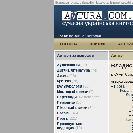
Владислав Івченко : біографія.
Владислав Івченко на сайті су
Владислав Івченко : біографія
ГОЛОВНА
КНИЖКИ
АВТОР
Автори за жанрами
Автор
Владис
Аудіокнижки
(10)
Дитяча література
(74)
м.Суми, Сумс
Драма
(13)
Критика
(26)
Жанри книж
Культурологія
(18)
–
Проза
–
Романи,
Мистецькі книжки
(7)
–
Дет
Переклади
(4294967266)
–
Періодика
(56)
–
–
Піксельні книжки
(34)
–
Поезія
(145)
–
Проза
(221)
–
Іст
Пропонується
–
видавцям
(13)
–
–