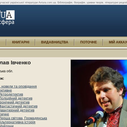
часної української літератури Avtura.com.ua. Бібліографія, біографія, уривки творів, літературні рецезії 
И
КНИГАРНІ
ВИДАВНИЦТВА
ПОТОЧНЕ
МІЙ АККА
лав Івченко
ька обл.
ок:
 новели та оповідання
ективне
Ретродетектив
Поліційний детектив
Іронічний детектив
Фантастичний детектив
Авантюрний детектив
оричне
Перша світова, Громадянська
Альтернативна історія
Майдани