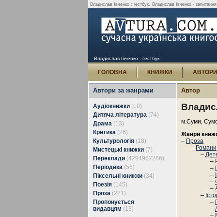
Владислав Івченко : гестбук.
Владислав Івченко - запитання,
Владислав Івченко : гестбук
ГОЛОВНА
КНИЖКИ
АВТОР
Автори за жанрами
Автор
Владис
Аудіокнижки
(10)
Дитяча література
(74)
м.Суми, Сумс
Драма
(13)
Критика
(26)
Жанри книж
Культурологія
(18)
–
Проза
–
Романи,
Мистецькі книжки
(7)
–
Дет
Переклади
(4294967266)
–
Періодика
(56)
–
–
Піксельні книжки
(34)
–
Поезія
(145)
–
Проза
(221)
–
Іст
Пропонується
–
видавцям
(13)
–
–