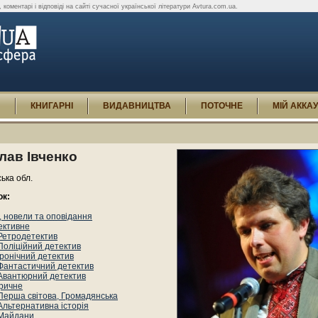
 коментарі і відповіді на сайті сучасної української літератури Avtura.com.ua.
И
КНИГАРНІ
ВИДАВНИЦТВА
ПОТОЧНЕ
МІЙ АККА
лав Івченко
ька обл.
ок:
 новели та оповідання
ективне
Ретродетектив
Поліційний детектив
Іронічний детектив
Фантастичний детектив
Авантюрний детектив
оричне
Перша світова, Громадянська
Альтернативна історія
Майдани