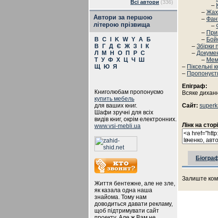
Всі автори
(336)
–
–
Жах
Автори за першою
–
Фан
літерою прізвища
–
–
При
B
C
I
K
W
Y
А
Б
–
Бой
В
Г
Д
Є
Ж
З
І
К
–
Збірки 
Л
М
Н
О
П
Р
С
–
Докуме
Т
У
Ф
Х
Ц
Ч
Ш
–
Мем
Щ
Ю
Я
–
Піксельні 
–
Пропонуєт
Епіграф:
Книголюбам пропонуємо
Всяке диханн
купить мебель
для ваших книг.
Сайт:
superk
Шафи зручні для всіх
видів книг, окрім електронних.
Лінк на стор
www.vsi-mebli.ua
Біограф
Залиште ком
Життя бентежне, але не зле,
як казала одна наша
знайома. Тому нам
доводиться давати рекламу,
щоб підтримувати сайт
проекту. Але ж Вам не