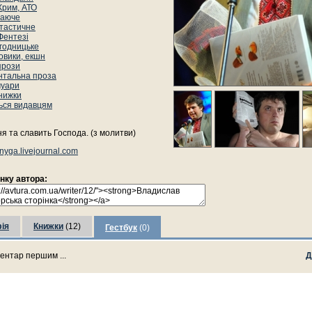
Крим, АТО
аюче
тастичне
Фентезі
годницьке
овики, екшн
прози
нтальна проза
уари
книжки
ься видавцям
я та славить Господа. (з молитви)
nyga.livejournal.com
інку автора:
ія
Книжки
(12)
Гестбук
(0)
ентар першим ...
Д