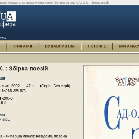
исок книгарень де можна купити книжку Вікторія Осташ. САД-О.К. : Збірка поезій.
нижку
И
КНИГАРНІ
ВИДАВНИЦТВА
ПОТОЧНЕ
МІЙ АККА
. : Збірка поезій
таш
ьке, 2002. — 47 с. — (Серія: Без серії).
Наклад 300 шт.
1-200-0
.6-5
ики
й вірш
 - як перша любов: невідомо, як вона