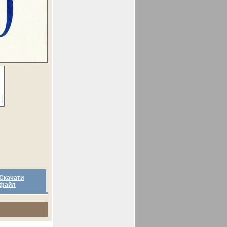
Скачати
файл