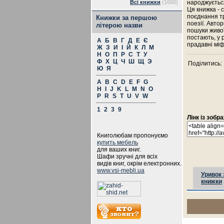
Всі книжки
(1660)
народжується,
Ця книжка - 
поєднання тр
Книжки за першою
поезії. Авто
літерою назви
пошуки живої
постають, у 
А
Б
В
Г
Д
Е
Є
прадавні міфи
Ж
З
И
І
Й
К
Л
М
Н
О
П
Р
С
Т
У
Ф
Х
Ц
Ч
Ш
Щ
Э
Поділитись:
Ю
Я
A
B
C
D
E
F
G
H
I
J
K
L
M
N
O
P
R
S
T
U
V
W
1
2
3
9
Лінк із зоб
Книголюбам пропонуємо
купить мебель
для ваших книг.
Шафи зручні для всіх
видів книг, окрім електронних.
www.vsi-mebli.ua
Уривок 
книжки