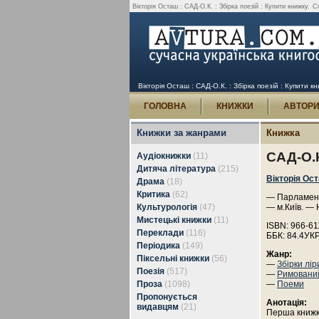
Вікторія Осташ : САД-О.К. : Збірка поезій : Купити книжку.
Сп
Вікторія Осташ : САД-О.К. : Збірка поезій : Купити к
ГОЛОВНА
КНИЖКИ
АВТОР
Книжки за жанрами
Книжка
САД-О.К
Аудіокнижки
(11)
Дитяча література
(215)
Вікторія Ос
Драма
(18)
Критика
(62)
— Парламентс
Культурологія
(47)
— м.Київ. — 
Мистецькі книжки
(11)
ISBN: 966-61
Переклади
(116)
ББК: 84.4УКР
Періодика
(149)
Жанр:
Піксельні книжки
(56)
—
Збірки лір
Поезія
(517)
—
Римовани
Проза
(1098)
—
Поеми
Пропонується
Анотація:
видавцям
(21)
Перша книжка