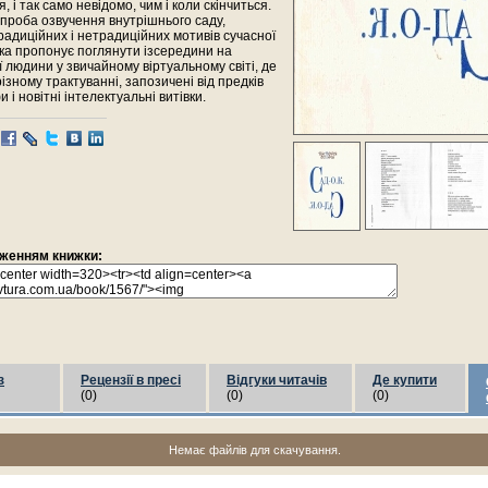
 і так само невідомо, чим і коли скінчиться.
спроба озвучення внутрішнього саду,
адиційних і нетрадиційних мотивів сучасної
рка пропонує поглянути ізсередини на
 людини у звичайному віртуальному світі, де
різному трактуванні, запозичені від предків
 і новітні інтелектуальні витівки.
раженням книжки:
з
Рецензії в пресі
Відгуки читачів
Де купити
(0)
(0)
(0)
Немає файлів для скачування.