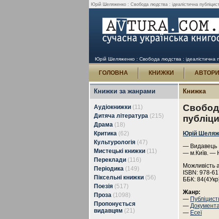
Юрій Шеляженко : Свобода людства : ідеалістична публіцист
Юрій Шеляженко : Свобода людства : ідеалістична п
ГОЛОВНА
КНИЖКИ
АВТОР
Книжки за жанрами
Книжка
Свобода
Аудіокнижки
(11)
Дитяча література
(215)
публіц
Драма
(18)
Критика
(62)
Юрій Шеляж
Культурологія
(47)
— Видавець 
Мистецькі книжки
(11)
— м.Київ. — 
Переклади
(116)
Можливість 
Періодика
(149)
ISBN: 978-61
Піксельні книжки
(56)
ББК: 84(4Укр
Поезія
(517)
Жанр:
Проза
(1098)
—
Публіцист
Пропонується
—
Документ
видавцям
(21)
—
Есеї