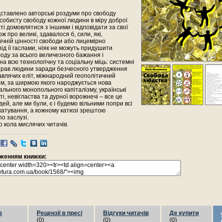
дставлено авторські роздуми про свободу
собисту свободу кожної людини в міру доброї
сті домовлятися з іншими і відповідати за свої
ож про великі, здавалося б, сили, які,
ічній цінності свободи або лицемірно
ід її гаслами, ніяк не можуть придушити
оду за всього величезного бажання і
а всю технологічну та соціальну міць: системні
рав людини заради безчесного утвердження
авлячих еліт, міжнародний геополітичний
м, за ширмою якого народжується нова
ального монопольного капіталізму, українські
ті, невігластва та дурної ворожнечі – все це
ей, але ми були, є і будемо вільними попри всі
і катування, а кожному катюзі зрештою
по заслузі.
 кола мислячих читачів.
раженням книжки:
з
Рецензії в пресі
Відгуки читачів
Де купити
(0)
(0)
(0)