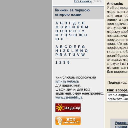
Всі книжки
(1660)
Анотація:
У збірці пре
Книжки за першою
людства як о
літерою назви
волі, здатно
вчинки, а так
А
Б
В
Г
Д
Е
Є
протидіючи в
Ж
З
И
І
Й
К
Л
М
виступаючи п
Н
О
П
Р
С
Т
У
людську своб
Ф
Х
Ц
Ч
Ш
Щ
Э
незважаючи н
Ю
Я
порушення п
привілеїв пр
A
B
C
D
E
F
G
неофеодаліз
H
I
J
K
L
M
N
O
тиранія глоб
P
R
S
T
U
V
W
реалії біднос
виснажує люд
1
2
3
9
спокуси і вс
дістанеться 
Для широкого
Книголюбам пропонуємо
купить мебель
Поділитись:
для ваших книг.
Шафи зручні для всіх
Лінк із зоб
видів книг, окрім електронних.
www.vsi-mebli.ua
Уривок 
книжки