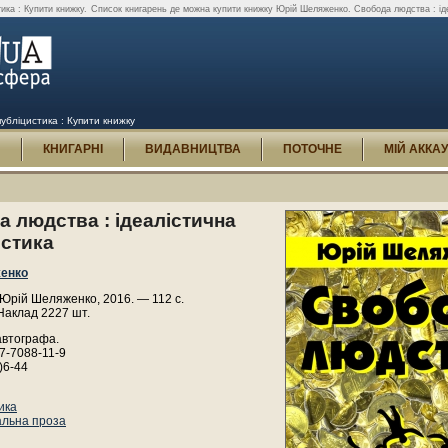
ика : Купити книжку.
Список книгарень де можна купити книжку Юрій Шеляженко. Свобода людства : іде
убліцистика : Купити книжку
И
КНИГАРНІ
ВИДАВНИЦТВА
ПОТОЧНЕ
МІЙ АККА
 людства : ідеалістична
истика
енко
Юрій Шеляженко, 2016. — 112 с.
Наклад 2227 шт.
автографа.
7-7088-11-9
)6-44
ика
альна проза