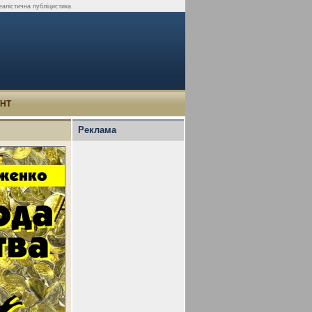
алістична публіцистика.
УНТ
Реклама