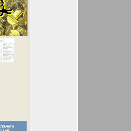
Скачати
файл