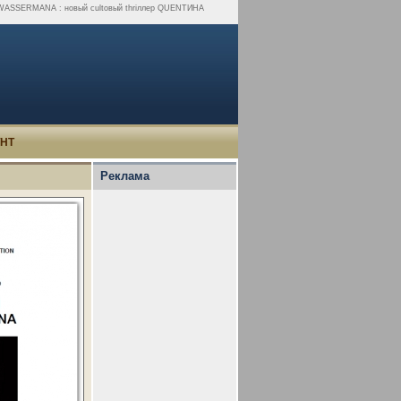
Я WАSSЕRМАNА : новый cultовый thriллер QUENТИНА
УНТ
Реклама