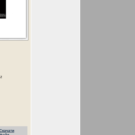
zz
Скачати