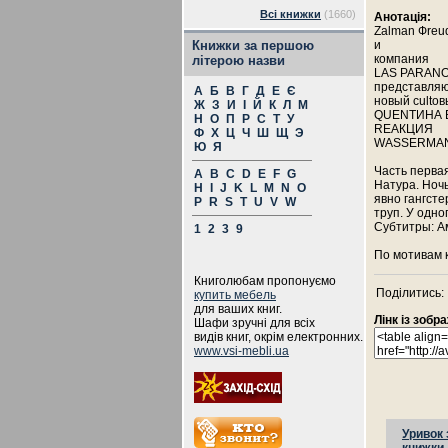
Всі книжки
(1660)
Анотація:
Zalman Фrеu
Книжки за першою
и
компания
літерою назви
LAS PARAN
представля
А
Б
В
Г
Д
Е
Є
новый cultов
Ж
З
И
І
Й
К
Л
М
QUENТИНА 
Н
О
П
Р
С
Т
У
RЕАКЦИЯ
Ф
Х
Ц
Ч
Ш
Щ
Э
WАSSЕRМА
Ю
Я
Часть первая
A
B
C
D
E
F
G
Натура. Ночь
H
I
J
K
L
M
N
O
явно гангсте
P
R
S
T
U
V
W
труп. У одно
Субтитры: А
1
2
3
9
По мотивам 
Книголюбам пропонуємо
Поділитись:
купить мебель
для ваших книг.
Лінк із зоб
Шафи зручні для всіх
видів книг, окрім електронних.
www.vsi-mebli.ua
Уривок 