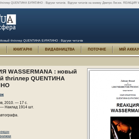
hriллер QUENТИНА БУРАТИНО : Відгуки читачів.
Відгуки читачів на книжку Дмитро Лисюк. RЕАКЦИ
овый thriллер QUENТИНА БУРАТИНО : Відгуки читачів
И
КНИГАРНІ
ВИДАВНИЦТВА
ПОТОЧНЕ
МІЙ АККА
ИЯ WАSSЕRМАNА : новый
ый thriллер QUENТИНА
ИНО
юк
, 2010. — 17 с.
 — Наклад 1914 шт.
автографа.
 екшн
 книжки