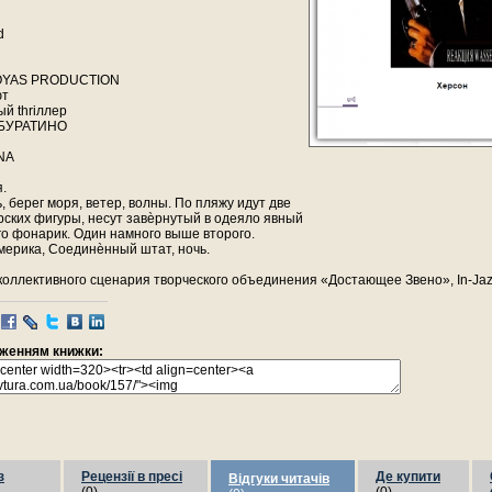
d
OYAS PRODUCTION
ют
ый thriллер
БУРАТИНО
NА
.
, берег моря, ветер, волны. По пляжу идут две
рских фигуры, несут завѐрнутый в одеяло явный
го фонарик. Один намного выше второго.
мерика, Соединѐнный штат, ночь.
коллективного сценария творческого объединения «Достающее Звено», In-Ja
раженням книжки:
з
Рецензії в пресі
Де купити
Відгуки читачів