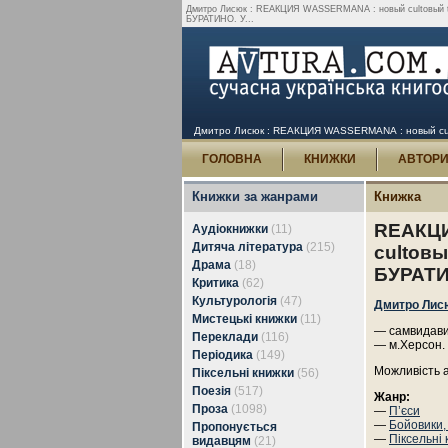
Дмитро Лисюк : RЕАКЦИЯ WАSSЕRМАNА : новый cultовый t
БУРАТИНО. У...
Дмитро Лисюк : RЕАКЦИЯ WАSSЕRМАNА : новый cult
ГОЛОВНА
КНИЖКИ
АВТОР
Книжки за жанрами
Книжка
RЕАКЦ
Аудіокнижки
(11)
Дитяча література
(215)
cultов
Драма
(18)
БУРАТ
Критика
(62)
Культурологія
(47)
Дмитро Лис
Мистецькі книжки
(11)
— самвидавив
Переклади
(116)
— м.Херсон.
Періодика
(149)
Можливість 
Піксельні книжки
(56)
Поезія
(517)
Жанр:
Проза
(1098)
—
П’єси
—
Бойовики,
Пропонується
—
Піксельні
видавцям
(21)