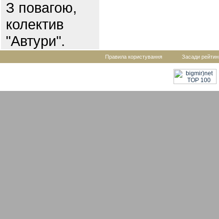
З повагою,
колектив
"Автури".
Правила користування
Засади рейтин