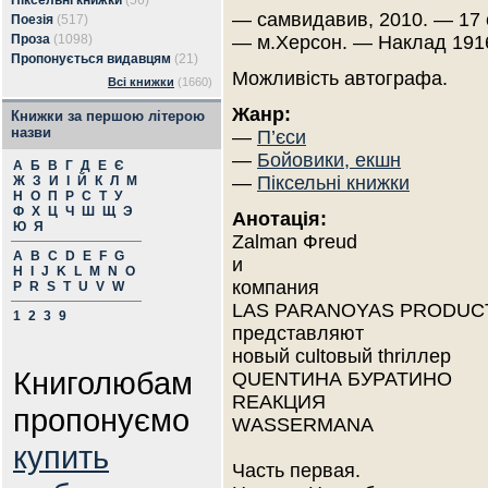
Піксельні книжки
(56)
— самвидавив, 2010. — 17 
Поезія
(517)
Проза
(1098)
— м.Херсон. — Наклад 1916
Пропонується видавцям
(21)
Можливість автографа.
Всі книжки
(1660)
Жанр:
Книжки за першою літерою
назви
—
П’єси
—
Бойовики, екшн
А
Б
В
Г
Д
Е
Є
—
Піксельні книжки
Ж
З
И
І
Й
К
Л
М
Н
О
П
Р
С
Т
У
Ф
Х
Ц
Ч
Ш
Щ
Э
Анотація:
Ю
Я
Zalman Фrеud
A
B
C
D
E
F
G
и
H
I
J
K
L
M
N
O
компания
P
R
S
T
U
V
W
LAS PARANOYAS PRODUC
1
2
3
9
представляют
новый cultовый thriллер
Книголюбам
QUENТИНА БУРАТИНО
RЕАКЦИЯ
пропонуємо
WАSSЕRМАNА
купить
Часть первая.