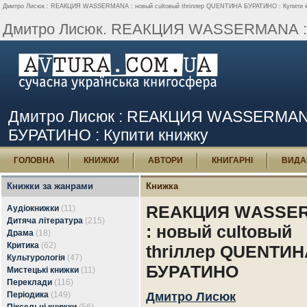
Дмитро Лисюк : RЕАКЦИЯ WАSSЕRМАNА : новый cultовый thriллер QUENТИНА БУРАТИНО : Купити к
Дмитро Лисюк. RЕАКЦИЯ WАSSЕRМАNА : но
Дмитро Лисюк : RЕАКЦИЯ WАSSЕRМАNА 
БУРАТИНО : Купити книжку
ГОЛОВНА
КНИЖКИ
АВТОРИ
КНИГАРНІ
ВИДА
Книжки за жанрами
Книжка
RЕАКЦИЯ WАSSЕ
Аудіокнижки
(11)
Дитяча література
(215)
: новый cultовый
Драма
(18)
Критика
(62)
thriллер QUENТИН
Культурологія
(47)
БУРАТИНО
Мистецькі книжки
(11)
Переклади
(116)
Періодика
(149)
Дмитро Лисюк