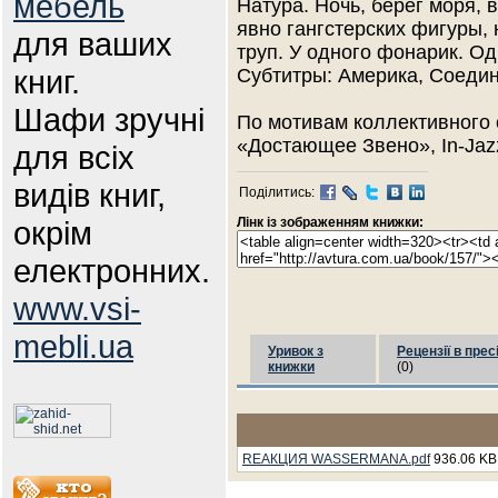
мебель
Натура. Ночь, берег моря, 
явно гангстерских фигуры,
для ваших
труп. У одного фонарик. О
книг.
Субтитры: Америка, Соедин
Шафи зручні
По мотивам коллективного 
«Достающее Звено», In-Jaz
для всіх
видів книг,
Поділитись:
окрім
Лінк із зображенням книжки:
електронних.
www.vsi-
mebli.ua
Уривок з
Рецензії в прес
книжки
(0)
RЕАКЦИЯ WАSSЕRМАNА.pdf
936.06 KB